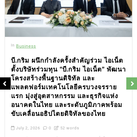
In
Business
บี.กริม ผนึกกำลังครั้งสำคัญร่วม ไอเน็ต
ตั้งบริษัทร่วมทุน “บี.กริม ไอเน็ต” พัฒนา
โครงสร้างพื้นฐานดิจิทัล และ
แพลตฟอร์มเทคโนโลยีครบวงจรราย
แรก มุ่งสู่อุตสาหกรรม และธุรกิจแห่ง
อนาคตในไทย และระดับภูมิภาคพร้อม
ขับเคลื่อนอธิปไตยดิจิทัลของไทย
July 2, 2026
0
52 words