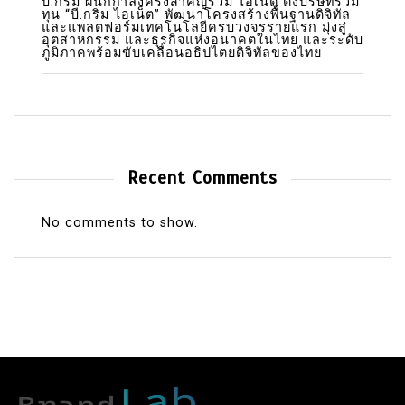
บี.กริม ผนึกกำลังครั้งสำคัญร่วม ไอเน็ต ตั้งบริษัทร่วม
ทุน “บี.กริม ไอเน็ต” พัฒนาโครงสร้างพื้นฐานดิจิทัล
และแพลตฟอร์มเทคโนโลยีครบวงจรรายแรก มุ่งสู่
อุตสาหกรรม และธุรกิจแห่งอนาคตในไทย และระดับ
ภูมิภาคพร้อมขับเคลื่อนอธิปไตยดิจิทัลของไทย
Recent Comments
No comments to show.