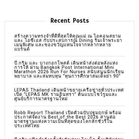
v
i
Recent Posts
g
a
สร้างความทรงจำที่ดีที่สุดให้คุณแม่ ณ ไอคอนสยาม
และ ไอซีเอส กับประสบการณ์ Dining ริมเจ้าพระยา
เมนูพิเศษ และของขวัญแทนใจจากหลากหลาย
t
แบรนด์
i
บี.กริม และ บางกอกโพสต์ เดินหน้าส่งต่อพลังแห่ง
o
การให้ ผ่าน Bangkok Post International Mini
Marathon 2026 Run For Nurses สนับสนุนนักเรียน
n
พยาบาล และสมทบทุน “ทุนการศึกษาสมเด็จย่า 90”
LEPAS Thailand เดินหน้าขยายเครือข่ายทั่วประเทศ
เปิด “LEPAS MK รามอินทรา” ต้นแบบโชว์รูมและ
ศูนย์บริการมาตรฐานใหม่
Robb Report Thailand เปิดตัวฉบับปฐมฤกษ์ พร้อม
ประกาศจัดงาน Best of the Best 2026 สานต่อ
มาตรฐานแห่งความเป็นที่สุดของโลกลักชัวรีใน
ประเทศไทย