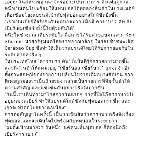
Lager ในสหราชอาณาจักรอย่างเป็นทางการ ตั้งแต่ฤดูกาล
หน้าเป็นต้นไป พร้อมให้แฟนบอลได้ทดลองสินค้าในบางแมตช์
เพื่อเชื่อมโยงแบรนด์เข้ากับฟุตบอลอย่างใกล้ชิดยิ่งขึ้น
“เราเป็นเบียร์ที่จริงจังกับฟุตบอลมาก เมื่อมี คาราบาว คัพ กับ
เบียร์ ผมเชื่อว่าสิ่งนี้ไปด้วยกันได้”
หนึ่งในช่วงเวลาที่ประทับใจ คือการได้รับคำขอบคุณจาก Keir
Starmer นายกรัฐมนตรีสหราชอาณาจักร ในรอบชิงชนะเลิศ
Carabao Cup ซึ่งทำให้เห็นว่าแบรนด์ไทยได้รับการยอมรับใน
ระดับสากลจริง ๆ
ในประเทศไทย “คาราบาว คัพ” ก็เป็นที่รู้จักรายการมากขึ้น
และมีส่วนทำให้แคมเปญ “เชียร์บอล เชียร์บาว” ถูกจดจำ อีก
ทั้งภาพลักษณ์ของรายการเปลี่ยนไปจากเดิมอย่างชัดเจน จาก
ที่เคยถูกมองว่าเป็นถ้วยรอง กลายเป็นรายการที่ทีมชั้นนำให้
ความสำคัญ และแข่งขันกันอย่างจริงจังมากขึ้น
“วันนี้เราเดินทางมาไกลจากวันแรกๆ การที่โลโก้คาราบาวไป
อยู่บนขวดเบียร์ ทำให้แบรนด์ใกล้ชิดกับฟุตบอลมากขึ้น และ
เราจะทำต่อไปอย่างต่อเนื่อง”
การต่อสัญญาในครั้งนี้ เป็นการยืนยันว่าคาราบาวจริงจังเรื่อง
ฟุตบอล และจะเติบโตไปพร้อมกับฟุตบอลในระยะยาว
“ผมตั้งเป้าหมายว่า วันหนึ่ง…แค่คนเห็นฟุตบอล ก็ต้องนึกถึง
เบียร์คาราบาว”