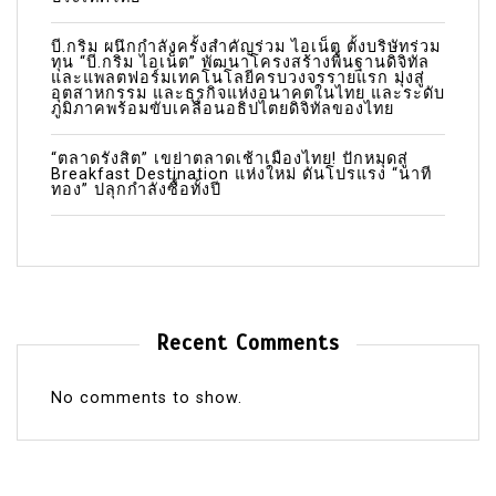
บี.กริม ผนึกกำลังครั้งสำคัญร่วม ไอเน็ต ตั้งบริษัทร่วม
ทุน “บี.กริม ไอเน็ต” พัฒนาโครงสร้างพื้นฐานดิจิทัล
และแพลตฟอร์มเทคโนโลยีครบวงจรรายแรก มุ่งสู่
อุตสาหกรรม และธุรกิจแห่งอนาคตในไทย และระดับ
ภูมิภาคพร้อมขับเคลื่อนอธิปไตยดิจิทัลของไทย
“ตลาดรังสิต” เขย่าตลาดเช้าเมืองไทย! ปักหมุดสู่
Breakfast Destination แห่งใหม่ ดันโปรแรง “นาที
ทอง” ปลุกกำลังซื้อทั้งปี
Recent Comments
No comments to show.