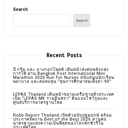
s
Search
t
Search
n
a
v
i
Recent Posts
g
a
บี.กริม และ บางกอกโพสต์ เดินหน้าส่งต่อพลังแห่ง
การให้ ผ่าน Bangkok Post International Mini
Marathon 2026 Run For Nurses สนับสนุนนักเรียน
t
พยาบาล และสมทบทุน “ทุนการศึกษาสมเด็จย่า 90”
i
LEPAS Thailand เดินหน้าขยายเครือข่ายทั่วประเทศ
o
เปิด “LEPAS MK รามอินทรา” ต้นแบบโชว์รูมและ
ศูนย์บริการมาตรฐานใหม่
n
Robb Report Thailand เปิดตัวฉบับปฐมฤกษ์ พร้อม
ประกาศจัดงาน Best of the Best 2026 สานต่อ
มาตรฐานแห่งความเป็นที่สุดของโลกลักชัวรีใน
ประเทศไทย