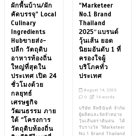
ผักพื้นบ้าน/ผัก
“Marketeer
คัดบรรจุ” Local
No.1 Brand
Culinary
Thailand
Ingredients
2025″แบรนด์
Hubขายส่ง-
วุ้นเส้น ยอด
ปลีก วัตถุดิบ
นิยมอันดับ 1 ที่
อาหารท้องถิ่น
ครองใจผู้
ใหญ่ที่สุดใน
บริโภคทั่ว
ประเทศ เปิด 24
ประเทศ
ชั่วโมงด้วย
August 14, 2025
กลยุทธ์
0
14 words
เศรษฐกิจ
บริษัท สิทธินันท์ จำกัด
วัฒนธรรม ภาย
ผู้ผลิตและจัดจำหน่าย
ใต้ “โครงการ
วุ้นเส้นตราต้นสน ได้
วัตถุดิบท้องถิ่น
รับรางวัล “Marketeer
No.1 Brand Thailand