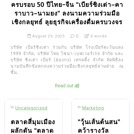
ครบรอบ 50 ปีไทย-จีน “เบียร์ชิงเต่า–คา
ราบาว–นามยง” ลงนามความร่วมมือ
เชิงกลยุทธ์ ลุยธุรกิจเครื่องดื่มครบวงจร
August 29, 2025
0
6 words
บริษัท เบียร์ชิงเต่า ร่วมกับ บริษัท โรงเบียร์ตะวันแดง
1999 จำกัด, บริษัท ไทย ไชน่า เบฟเวอร์เรจ จำกัด และ
บริษัท ชิงเต่า เบียร์ (ฮ่องกง) เทรดดิ้ง จำกัด จัดพิธีลง
นามบันทึกข้อตกลงความร่วมมือเชิงกลยุทธ์สามฝ่าย ณ
ชั้น...
Read out all
In
In
Uncategorized
Marketing
ตลาดสี่มุมเมือง
“วุ้นเส้นต้นสน”
ผลักดัน “ตลาด
คว้ารางวัล