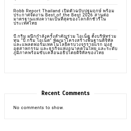
Robb Report Thailand เปิดตัวฉบับปฐมฤกษ์ พร้อม
ประกาศจัดงาน Best of the Best 2026 สานต่อ
มาตรฐานแห่งความเป็นที่สุดของโลกลักชัวรีใน
ประเทศไทย
บี.กริม ผนึกกำลังครั้งสำคัญร่วม ไอเน็ต ตั้งบริษัทร่วม
ทุน “บี.กริม ไอเน็ต” พัฒนาโครงสร้างพื้นฐานดิจิทัล
และแพลตฟอร์มเทคโนโลยีครบวงจรรายแรก มุ่งสู่
อุตสาหกรรม และธุรกิจแห่งอนาคตในไทย และระดับ
ภูมิภาคพร้อมขับเคลื่อนอธิปไตยดิจิทัลของไทย
Recent Comments
No comments to show.