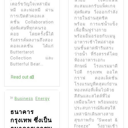
นวอย ใช้คะแนน
เตอร์ขวัญใจเหล่ามัม
สะสมแลกรับแพ็คเกจ
หมี และพ่อหมี ผ่าน
สุดพิเศษ วิ่งออกกำลัง
การเปิดตัวคอลเล
กายในย่านสุดชิค
คชั่น Collaboration
พร้อม การแช่น้ำแข็ง
สุดพิเศษที่ทุกคนรอ
เพื่อฟื้นฟูร่างกาย
คอย โดยครั้งนี้ได้
พร้อมอิ่มอร่อยกับเมนู
รังสรรค์ผลงานถึงสอง
อาหารเช้าใหม่ล่าสุด
คอลเลคชั่น ได้แก่
บนชั้นดาดฟ้าริมสระ
Buttertarot
ว่ายน้ำ ที่รังสรรค์โดย
Collection และ
ห้องอาหารเอกะ
Butterful Bear...
ลักษณ์ โรงแรมมาดี
ไปดี กรุงเทพ ออโต
Read out all
กราฟ คอลเล็คชั่น
โรงแรมบูทีคสุดเก๋ย่าน
ทองหล่อที่เต็มไปด้วย
สีสันและสไตล์ที่ไม่
In
Business
Energy
เหมือนใคร พร้อมมอบ
ประสบการณ์พิเศษให้
ธนาคาร
เหล่านักเดินทางสาย
กรุงเทพ ซึ่งเป็น
สุขภาพกับ “Sweat &
Freeze” วิ่งยามเช้า