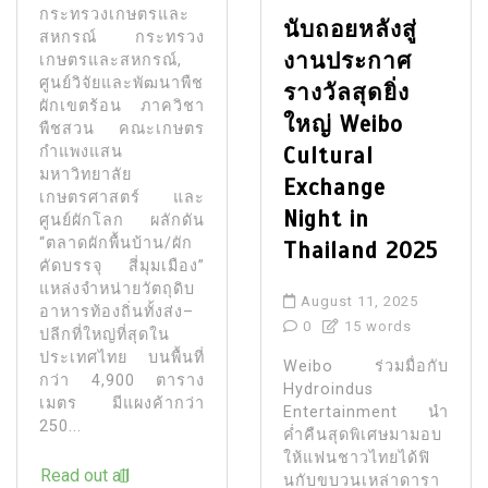
กระทรวงเกษตรและ
นับถอยหลังสู่
สหกรณ์ กระทรวง
งานประกาศ
เกษตรและสหกรณ์,
ศูนย์วิจัยและพัฒนาพืช
รางวัลสุดยิ่ง
ผักเขตร้อน ภาควิชา
ใหญ่ Weibo
พืชสวน คณะเกษตร
Cultural
กำแพงแสน
มหาวิทยาลัย
Exchange
เกษตรศาสตร์ และ
Night in
ศูนย์ผักโลก ผลักดัน
“ตลาดผักพื้นบ้าน/ผัก
Thailand 2025
คัดบรรจุ สี่มุมเมือง”
แหล่งจำหน่ายวัตถุดิบ
August 11, 2025
อาหารท้องถิ่นทั้งส่ง–
0
15 words
ปลีกที่ใหญ่ที่สุดใน
ประเทศไทย บนพื้นที่
Weibo ร่วมมื่อกับ
กว่า 4,900 ตาราง
Hydroindus
เมตร มีแผงค้ากว่า
Entertainment นำ
250...
ค่ำคืนสุดพิเศษมามอบ
ให้แฟนชาวไทยได้ฟิ
Read out all
นกับขบวนเหล่าดารา