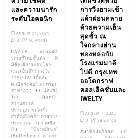
เต็มชีวิตด้วย
ความโชคดี
การวิ่งยามเช้า
และความน่ารัก
แล้วผ่อนคลาย
ระดับไอคอนิก
ด้วยความเย็น
August 24, 2025
สุดขั้ว ณ
0
56 words
ใจกลางย่าน
RAVIPA แบรนด์จิ
ทองหล่อกับ
วเวลรี่ไทยชั้นนำ ที่
โรงแรมมาดี
มีชื่อเสียงระดับโลก
ไปดี กรุงเทพ
และเป็นที่ไว้วางใจ
จากเซเลบริตี้และ
ออโตกราฟ
ศิลปินระดับโลก พร้อม
คอลเล็คชั่นและ
สาขากว่า 40 แห่งทั่ว
โลก เดินหน้า
IWELTY
สร้างสรรค์
ปรากฏการณ์ครั้ง
August 7, 2025
สำคัญอีกครั้ง ด้วยการ
0
38 words
ประกาศความร่วมมือ
กับ “น้องหมีเนย”
สมาชิกแมริออท บอ
(Butterbear) คาแรก