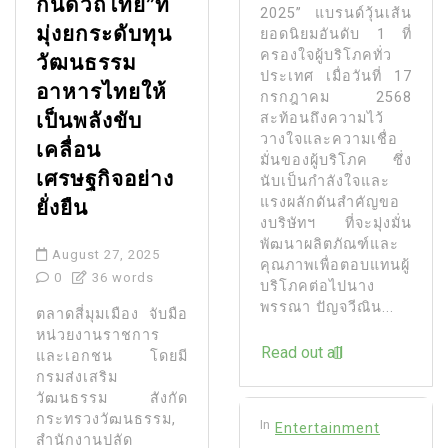
กินดีวิถีไทย”ที่
2025” แบรนด์วุ้นเส้น
มุ่งยกระดับทุน
ยอดนิยมอันดับ 1 ที่
ครองใจผู้บริโภคทั่ว
วัฒนธรรม
ประเทศ เมื่อวันที่ 17
อาหารไทยให้
กรกฎาคม 2568
เป็นพลังขับ
สะท้อนถึงความไว้
วางใจและความเชื่อ
เคลื่อน
มั่นของผู้บริโภค ซึ่ง
เศรษฐกิจอย่าง
นับเป็นกำลังใจและ
แรงผลักดันสำคัญขอ
ยั่งยืน
งบริษัทฯ ที่จะมุ่งมั่น
พัฒนาผลิตภัณฑ์และ
August 27, 2025
คุณภาพเพื่อตอบแทนผู้
0
36 words
บริโภคต่อไปนาง
พรรณา ปัญจวีณิน...
ตลาดสี่มุมเมือง จับมือ
หน่วยงานราชการ
Read out all
และเอกชน โดยมี
กรมส่งเสริม
วัฒนธรรม สังกัด
กระทรวงวัฒนธรรม,
In
Entertainment
สำนักงานปลัด