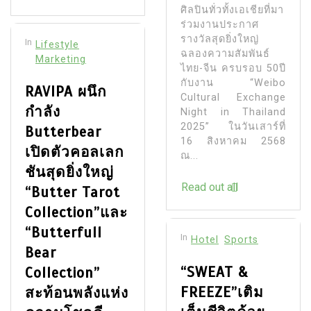
ศิลปินทั่วทั้งเอเชียที่มา
ร่วมงานประกาศ
รางวัลสุดยิ่งใหญ่
In
Lifestyle
ฉลองความสัมพันธ์
Marketing
ไทย-จีน ครบรอบ 50ปี
กับงาน “Weibo
RAVIPA ผนึก
Cultural Exchange
กำลัง
Night in Thailand
2025” ในวันเสาร์ที่
Butterbear
16 สิงหาคม 2568
เปิดตัวคอลเลก
ณ...
ชันสุดยิ่งใหญ่
Read out all
“Butter Tarot
Collection”และ
“Butterfull
In
Hotel
Sports
Bear
“SWEAT &
Collection”
FREEZE”เติม
สะท้อนพลังแห่ง