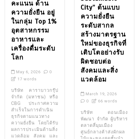
คะแนน ด้าน
City” ต้นแบบ
ความยั่งยืน อยู่
ความยั่งยืน
ในกลุ่ม Top 1%
ระดับสากล
อุตสาหกรรม
สร้างมาตรฐาน
อาหารและ
ใหม่ของธุรกิจที่
เครื่องดื่มระดับ
เติบโตอย่างรับ
โลก
ผิดชอบต่อ
สังคมและสิ่ง
May 6, 2026
0
แวดล้อม
17 words
บริษัท คาราบาวกรุ๊ป
March 19, 2026
จำกัด (มหาชน) หรือ
0
66 words
CBG ประกาศความ
สำเร็จในการดำเนิน
บริษัท ดอนเมือง
ธุรกิจตามแนวทาง
พัฒนา จำกัด ผู้บริหาร
ความยั่งยืน โดยได้รับ
ตลาดสี่มุมเมือง
ผลการประเมินด้านสิ่ง
ศูนย์กลางค้าส่งผักผล
แวดล้อม สังคม และ
ไม้และของสดชั้นนำ