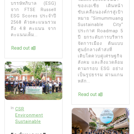
บรรษัทภิบาล (ESG)
ของเอเชีย เดินหน้า
จาก FTSE Russell
ขับเคลื่อนองค์กรสู่เป้า
ESG Scores ประจำปี
หมาย “Simummuang
2568 ด้วยคะแนนรวม
Sustainable City”
ถึง 4.8 คะแนน จาก
ประกาศ Roadmap 5
คะแนนเต็ม...
ปี ยกระดับการบริหาร
จัดการเมือง ต้นแบบ
Read out all
ศูนย์กลางค้าส่งที่
เติบโตควบคู่เศรษฐกิจ
สังคม และสิ่งแวดล้อม
ตามกรอบ ESG อย่าง
เป็นรูปธรรม ผ่านแกน
หลัก...
Read out all
In
CSR
Environment
Sustainable