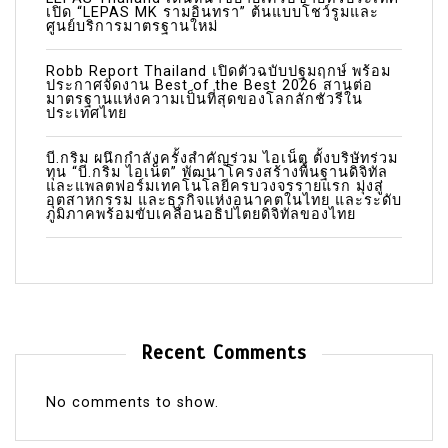
เปิด “LEPAS MK รามอินทรา” ต้นแบบโชว์รูมและ
ศูนย์บริการมาตรฐานใหม่
Robb Report Thailand เปิดตัวฉบับปฐมฤกษ์ พร้อม
ประกาศจัดงาน Best of the Best 2026 สานต่อ
มาตรฐานแห่งความเป็นที่สุดของโลกลักชัวรีใน
ประเทศไทย
บี.กริม ผนึกกำลังครั้งสำคัญร่วม ไอเน็ต ตั้งบริษัทร่วม
ทุน “บี.กริม ไอเน็ต” พัฒนาโครงสร้างพื้นฐานดิจิทัล
และแพลตฟอร์มเทคโนโลยีครบวงจรรายแรก มุ่งสู่
อุตสาหกรรม และธุรกิจแห่งอนาคตในไทย และระดับ
ภูมิภาคพร้อมขับเคลื่อนอธิปไตยดิจิทัลของไทย
Recent Comments
No comments to show.