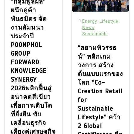
“กลุ่มพูลผล”
ผนึกคู่ค้า
พันธมิตร จัด
In
Energy
Lifestyle
งานสัมมนา
News
Sustainable
ประจำปี
POONPHOL
“สยามพิวรรธ
GROUP
น์” พลิกเกม
FORWARD
วงการ สร้าง
KNOWLEDGE
ต้นแบบแรกของ
SYNERGY
โลก “Co-
2026พลิกฟื้นสู่
Creation Retail
อนาคตสีเขียว
for
เพื่อการเติบโต
Sustainable
ที่ยั่งยืน ขับ
Lifestyle” คว้า
เคลื่อนธุรกิจ
2 Global
เคียงคู่เศรษฐกิจ