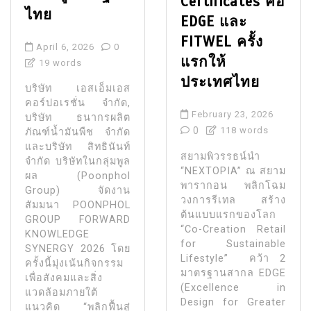
Certificates คือ
ไทย
EDGE และ
FITWEL ครั้ง
April 6, 2026
0
แรกให้
19 words
ประเทศไทย
บริษัท เอสเอ็มเอส
คอร์ปอเรชั่น จำกัด,
February 23, 2026
บริษัท ธนากรผลิต
0
118 words
ภัณฑ์นํ้ามันพืช จำกัด
และบริษัท สิทธินันท์
สยามพิวรรธน์นำ
จำกัด บริษัทในกลุ่มพูล
“NEXTOPIA” ณ สยาม
ผล (Poonphol
พารากอน พลิกโฉม
Group) จัดงาน
วงการรีเทล สร้าง
สัมมนา POONPHOL
ต้นแบบแรกของโลก
GROUP FORWARD
“Co-Creation Retail
KNOWLEDGE
for Sustainable
SYNERGY 2026 โดย
Lifestyle” คว้า 2
ครั้งนี้มุ่งเน้นกิจกรรม
มาตรฐานสากล EDGE
เพื่อสังคมและสิ่ง
(Excellence in
แวดล้อมภายใต้
Design for Greater
แนวคิด “พลิกฟื้นสู่