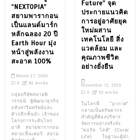
Future” จุด
“NEXTOPIA”
ประกายแนวคิด
สยามพารากอน
การอยู่อาศัยยุค
เป็นแลนด์มาร์ก
ใหม่ผสาน
หลักฉลอง 20 ปี
เทคโนโลยี สิ่ง
Earth Hour มุ่ง
แวดล้อม และ
หน้าสู่พลังงาน
คุณภาพชีวิต
สะอาด 100%
อย่างยั่งยืน
March 27, 2026
0
82 words
November 12, 2025
0
52 words
กลุ่มบริษัทสยามพิ
วรรธน์ ผู้พัฒนาธุรกิจ
ในโลกที่ “อากาศ”
อสังหาริมทรัพย์และ
กลายเป็นทรัพยากร
ค้าปลีกชั้นนำ เจ้าของ
สำคัญที่ต้องบริหาร
โครงการระดับโลก
จัดการอย่างจริงจัง
อาทิ สยามพารากอน
“คอรัล ไลฟ์” (Coral
สยามเซ็นเตอร์ สยาม
Life) ในฐานะผู้นำ