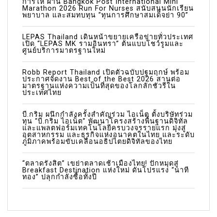
การให้ ผ่าน Bangkok Post International Mini
t
Marathon 2026 Run For Nurses สนับสนุนนักเรียน
พยาบาล และสมทบทุน “ทุนการศึกษาสมเด็จย่า 90”
i
LEPAS Thailand เดินหน้าขยายเครือข่ายทั่วประเทศ
o
เปิด “LEPAS MK รามอินทรา” ต้นแบบโชว์รูมและ
ศูนย์บริการมาตรฐานใหม่
n
Robb Report Thailand เปิดตัวฉบับปฐมฤกษ์ พร้อม
ประกาศจัดงาน Best of the Best 2026 สานต่อ
มาตรฐานแห่งความเป็นที่สุดของโลกลักชัวรีใน
ประเทศไทย
บี.กริม ผนึกกำลังครั้งสำคัญร่วม ไอเน็ต ตั้งบริษัทร่วม
ทุน “บี.กริม ไอเน็ต” พัฒนาโครงสร้างพื้นฐานดิจิทัล
และแพลตฟอร์มเทคโนโลยีครบวงจรรายแรก มุ่งสู่
อุตสาหกรรม และธุรกิจแห่งอนาคตในไทย และระดับ
ภูมิภาคพร้อมขับเคลื่อนอธิปไตยดิจิทัลของไทย
“ตลาดรังสิต” เขย่าตลาดเช้าเมืองไทย! ปักหมุดสู่
Breakfast Destination แห่งใหม่ ดันโปรแรง “นาที
ทอง” ปลุกกำลังซื้อทั้งปี