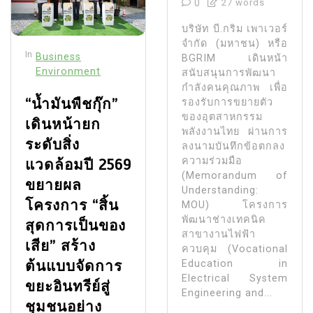
0
27 words
บริษัท บี.กริม เพาเวอร์
จำกัด (มหาชน) หรือ
In
Business
BGRIM เดินหน้า
Environment
สนับสนุนการพัฒนา
กำลังคนคุณภาพ เพื่อ
“น้ำมันพืชกุ๊ก”
รองรับการขยายตัว
ของอุตสาหกรรม
เดินหน้ายก
พลังงานไทย ผ่านการ
ระดับสิ่ง
ลงนามบันทึกข้อตกลง
ความร่วมมือ
แวดล้อมปี 2569
(Memorandum of
ขยายผล
Understanding:
โครงการ “สิ้น
MOU) โครงการ
พัฒนาช่างเทคนิค
สุดการเป็นของ
สาขางานไฟฟ้า
เสีย” สร้าง
ควบคุม (Vocational
ต้นแบบจัดการ
Education in
Electrical System
ขยะอินทรีย์สู่
Engineering and...
ชุมชนอย่าง