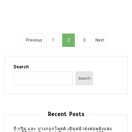
P
Previous
1
2
3
Next
o
s
t
Search
s
Search
p
a
g
i
Recent Posts
n
a
บี.กริม และ บางกอกโพสต์ เดินหน้าส่งต่อพลังแห่ง