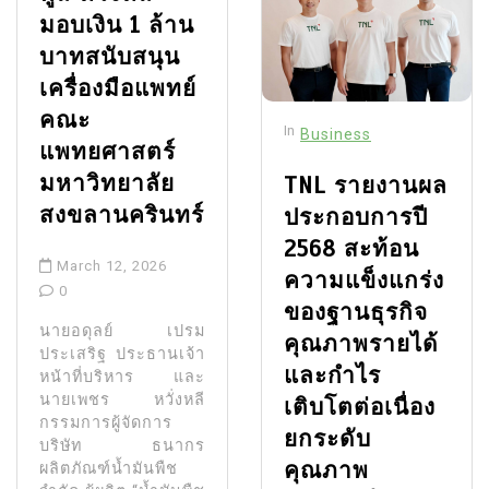
มอบเงิน 1 ล้าน
บาทสนับสนุน
เครื่องมือแพทย์
คณะ
In
Business
แพทยศาสตร์
มหาวิทยาลัย
TNL รายงานผล
สงขลานครินทร์
ประกอบการปี
2568 สะท้อน
March 12, 2026
ความแข็งแกร่ง
0
ของฐานธุรกิจ
นายอดุลย์ เปรม
คุณภาพรายได้
ประเสริฐ ประธานเจ้า
และกำไร
หน้าที่บริหาร และ
นายเพชร หวั่งหลี
เติบโตต่อเนื่อง
กรรมการผู้จัดการ
ยกระดับ
บริษัท ธนากร
คุณภาพ
ผลิตภัณฑ์น้ำมันพืช