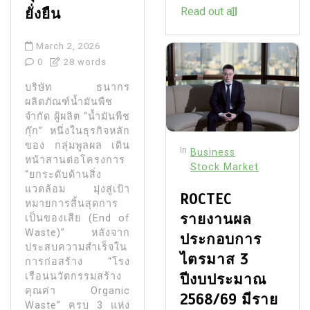
ยั่งยืน
Read out all
March 2, 2026
0
28 words
บริษัท ธนากร
ผลิตภัณฑ์น้ำมันพืช
จำกัด ผู้ผลิต “น้ำมันพืช
กุ๊ก” หนึ่งในธุรกิจหลัก
ของ กลุ่มพูลผล เดิน
In
Business
หน้าสานต่อโครงการ
Stock Market
“ยกระดับด้านสิ่ง
แวดล้อม มุ่งสู่เป้า
ROCTEC
หมายการสิ้นสุดการ
รายงานผล
เป็นของเสีย (End of
Waste)” หลังจาก
ประกอบการ
ประสบความสำเร็จใน
ไตรมาส 3
การก่อสร้าง “โรง
เรือนนวัตกรรมสร้าง
ปีงบประมาณ
คุณค่า Organic
2568/69 มีราย
Waste” ครบ 3 แห่ง