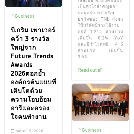
เสี่ยงอย่างรอบคอบซึ่ง
เป็นหัวใจสำคัญของ
กลยุทธ์การดำเนิน
In
Business
ธุรกิจของ TNL ส่งผล
ให้บริษัทมีรายได้รวม
บี.กริม เพาเวอร์
อยู่ที่ 1,212 ล้านบาท
คว้า 3 รางวัล
เพิ่มขึ้น 8.2% YoY
และมีกำไรสุทธิ 415
ใหญ่จาก
ล้านบาท เพิ่มขึ้น
Future Trends
3.5%...
Awards
Read out all
2026ตอกย้ำ
องค์กรต้นแบบที่
เติบโตด้วย
ความโอบอ้อม
อารีและครอง
ใจคนทำงาน
In
Business
March 5, 2026