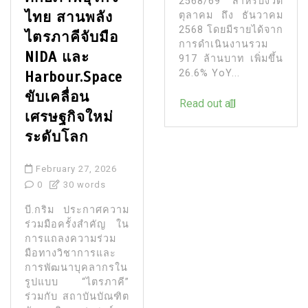
2568/69 สำหรับงวด
ไทย สานพลัง
ตุลาคม ถึง ธันวาคม
2568 โดยมีรายได้จาก
ไตรภาคีจับมือ
การดำเนินงานรวม
NIDA และ
917 ล้านบาท เพิ่มขึ้น
26.6% YoY...
Harbour.Space
ขับเคลื่อน
Read out all
เศรษฐกิจใหม่
ระดับโลก
February 27, 2026
0
30 words
บี.กริม ประกาศความ
ร่วมมือครั้งสำคัญ ใน
การแถลงความร่วม
มือทางวิชาการและ
การพัฒนาบุคลากรใน
รูปแบบ “ไตรภาคี”
ร่วมกับ สถาบันบัณฑิต