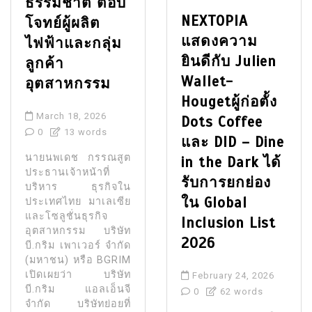
ธรรมชาติ ตอบ
NEXTOPIA
โจทย์ผู้ผลิต
แสดงความ
ไฟฟ้าและกลุ่ม
ยินดีกับ Julien
ลูกค้า
Wallet-
อุตสาหกรรม
Hougetผู้ก่อตั้ง
March 18, 2026
Dots Coffee
0
13 words
และ DID – Dine
นายนพเดช กรรณสูต
in the Dark ได้
ประธานเจ้าหน้าที่
รับการยกย่อง
บริหาร ธุรกิจใน
ใน Global
ประเทศไทย มาเลเซีย
และโซลูชั่นธุรกิจ
Inclusion List
อุตสาหกรรม บริษัท
2026
บี.กริม เพาเวอร์ จำกัด
(มหาชน) หรือ BGRIM
เปิดเผยว่า บริษัท
February 24, 2026
บี.กริม แอลเอ็นจี
0
62 words
จำกัด บริษัทย่อยที่