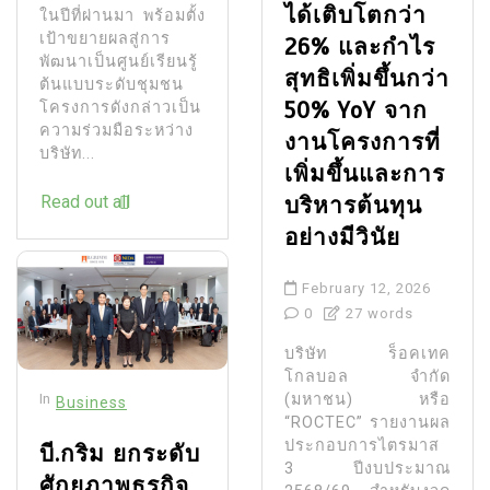
ได้เติบโตกว่า
ในปีที่ผ่านมา พร้อมตั้ง
เป้าขยายผลสู่การ
26% และกำไร
พัฒนาเป็นศูนย์เรียนรู้
สุทธิเพิ่มขึ้นกว่า
ต้นแบบระดับชุมชน
50% YoY จาก
โครงการดังกล่าวเป็น
ความร่วมมือระหว่าง
งานโครงการที่
บริษัท...
เพิ่มขึ้นและการ
บริหารต้นทุน
Read out all
อย่างมีวินัย
February 12, 2026
0
27 words
บริษัท ร็อคเทค
โกลบอล จำกัด
(มหาชน) หรือ
In
Business
“ROCTEC” รายงานผล
ประกอบการไตรมาส
บี.กริม ยกระดับ
3 ปีงบประมาณ
ศักยภาพธุรกิจ