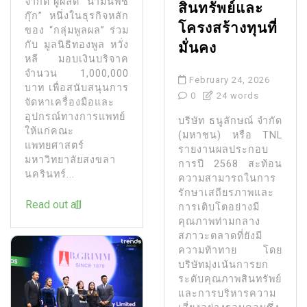
จำกัด ผู้ผลิต “น้ำมันพืช
สินทรัพย์และ
กุ๊ก” หนึ่งในธุรกิจหลัก
โครงสร้างทุนที่
ของ “กลุ่มพูลผล” ร่วม
กับ มูลนิธิทองพูล หวั่ง
มั่นคง
หลี มอบเงินบริจาค
จำนวน 1,000,000
February 24, 2026
บาท เพื่อสนับสนุนการ
0
24 words
จัดหาเครื่องมือและ
อุปกรณ์ทางการแพทย์
บริษัท ธนูลักษณ์ จำกัด
ให้แก่คณะ
(มหาชน) หรือ TNL
แพทยศาสตร์
รายงานผลประกอบ
มหาวิทยาลัยสงขลา
การปี 2568 สะท้อน
นครินทร์...
ความสามารถในการ
รักษาเสถียรภาพและ
Read out all
การเติบโตอย่างมี
คุณภาพท่ามกลาง
สภาวะตลาดที่ยังมี
ความท้าทาย โดย
บริษัทมุ่งเน้นการยก
ระดับคุณภาพสินทรัพย์
และการบริหารความ