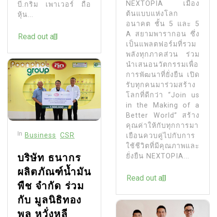
NEXTOPIA เมือง
บี.กริม เพาเวอร์ ถือ
ต้นแบบแห่งโลก
หุ้น...
อนาคต ชั้น 5 และ 5
A สยามพารากอน ซึ่ง
Read out all
เป็นแพลตฟอร์มที่รวม
พลังทุกภาคส่วน ร่วม
นำเสนอนวัตกรรมเพื่อ
การพัฒนาที่ยั่งยืน เปิด
รับทุกคนมาร่วมสร้าง
โลกที่ดีกว่า “Join us
in the Making of a
Better World” สร้าง
คุณค่าให้กับทุกการมา
In
Business
CSR
เยือนควบคู่ไปกับการ
ใช้ชีวิตที่มีคุณภาพและ
บริษัท ธนากร
ยั่งยืน NEXTOPIA...
ผลิตภัณฑ์น้ำมัน
Read out all
พืช จำกัด ร่วม
กับ มูลนิธิทอง
พูล หวั่งหลี