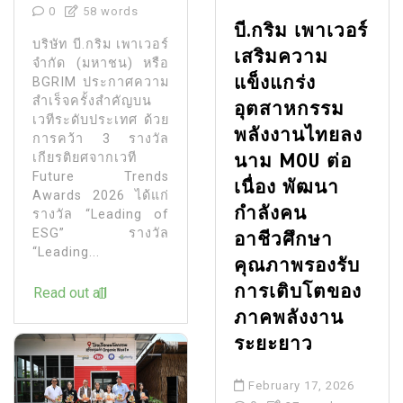
0
58 words
บี.กริม เพาเวอร์
บริษัท บี.กริม เพาเวอร์
เสริมความ
จำกัด (มหาชน) หรือ
แข็งแกร่ง
BGRIM ประกาศความ
สำเร็จครั้งสำคัญบน
อุตสาหกรรม
เวทีระดับประเทศ ด้วย
พลังงานไทยลง
การคว้า 3 รางวัล
นาม MOU ต่อ
เกียรติยศจากเวที
Future Trends
เนื่อง พัฒนา
Awards 2026 ได้แก่
กำลังคน
รางวัล “Leading of
ESG” รางวัล
อาชีวศึกษา
“Leading...
คุณภาพรองรับ
การเติบโตของ
Read out all
ภาคพลังงาน
ระยะยาว
February 17, 2026