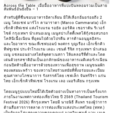
Across the Table: เมื่อมื้ออาหารที่แบ่งปันหลอมรวมเป็นสาย
สัมพันธ์อันยั่งยืน – 1
สำหรับผู้ที่ชื่นชอบอาหารอิตาเลียน มีให้เลือกอิ่มอร่อยถึง 2
เมนู โดยเชฟ มาร์โก คามาราตา (Marco Cammarata) เอ็ก
เซ็กคิวทีฟเชฟ แห่งโรงแรม รอยัล ออร์คิด เชอราตัน ริเวอร์
ไซด์ กรุงเทพฯ นำเสนอเมนู เมนูสปาเก็ตตี้เพสโต้กุ้งซอสบรอก
โคลินีเนื้อเนียน ที่อุดมไปด้วยโปรตีน สารต้านอนุมูลอิสระ
และใยอาหาร ขณะที่เชฟบอมบ์ พงศกร บุญเรือง เอ็กเซ็กคิว
ทีฟซูเชฟ ประจำโรงแรม เดอะ เซนต์ รีจิส กรุงเทพฯ นำเสนอ
เมนู แซลมอนย่างสไตล์พุตตาเนสกา ให้แคลอรีที่ต่ำและโดด
เด่นด้วยรสชาติอันเป็นเอกลักษณ์ของอาหารเมดิเตอร์เรเนียน
ก่อนปิดท้ายมื้ออาหารด้วยของหวานเพื่อสุขถาพ เมนูขนมฝัก
ทองผสมมะพร้าว ของหวานไทยร่วมสมัยที่ทั้งอร่อยและเปี่ยม
คุณค่าทางโภชนาการ รังสรรค์โดย เชฟเล็ก จันทร์จิรา แก่น
ไทย เอ็กเซ็กคิวทีฟเชฟ โรงแรม เลอ เมอริเดียน กรุงเทพ
โดยเมนูรูปแบบใหม่นี้ได้เปิดตัวอย่างเป็นทางการเป็นครั้งแรก
ภายในงานเทศกาลท่องเที่ยวไทย ปี 2569 (Thailand Tourism
Festival 2026) ที่กรุงเทพฯ โดยมี นายนิธี สีแพร รองผู้ว่าการ
ด้านสื่อสารการตลาด การท่องเที่ยวแห่งประเทศไทย (ททท.)
เป็นผู้มอบโล่แสดงความขอบคุณแก่ นายวินเซนต์ แวน เมเค