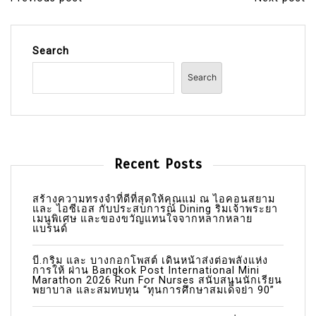
P
o
s
Search
t
Search
n
a
v
i
Recent Posts
g
a
สร้างความทรงจำที่ดีที่สุดให้คุณแม่ ณ ไอคอนสยาม
และ ไอซีเอส กับประสบการณ์ Dining ริมเจ้าพระยา
เมนูพิเศษ และของขวัญแทนใจจากหลากหลาย
t
แบรนด์
i
บี.กริม และ บางกอกโพสต์ เดินหน้าส่งต่อพลังแห่ง
o
การให้ ผ่าน Bangkok Post International Mini
Marathon 2026 Run For Nurses สนับสนุนนักเรียน
n
พยาบาล และสมทบทุน “ทุนการศึกษาสมเด็จย่า 90”