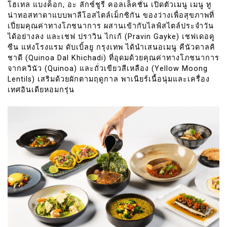
โฮเทล แบงค็อก, อะ ลักซ์ชูรี คอลเล็คชั่น เปิดตัวเมนู เมนู ทู
น่าทอสทาดาแบบพาลีโอสไตล์เม็กซิกัน ของว่างเพื่อสุขภาพที่
เปี่ยมคุณค่าทางโภชนาการ ผสานเข้ากับไลฟ์สไตล์ประจำวัน
ได้อย่างลง และเชฟ ปราวิน ไกเก้ (Pravin Gayke) เชฟเดอคู
ซีน แห่งโรงแรม ดับเบิ้ลยู กรุงเทพ ได้นำเสนอเมนู คีนัวดาลคิ
ชาดี (Quinoa Dal Khichadi) ที่อุดมด้วยคุณค่าทางโภชนาการ
จากควินัว (Quinoa) และถั่วเขียวสีเหลือง (Yellow Moong
Lentils) เสริมด้วยผักตามฤดูกาล พาเนียร์เนื้อนุ่มและเครื่อง
เทศอินเดียหอมกรุ่น