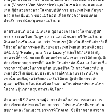
เลน (Vincent Van Mechelen) คุณวินเซนต์ แวน แมคเคอ
เลน ผู้อำนวยการอาวุโสฝ่ายปฏิบัติการ ประเทศไทย กัมพูชา
ลาว และเมียนมา ของแมริออท เพื่อแสดงความขอบคุณ
สำหรับการสนับสนุนของแมริออท
นายวินเซนต์ แวน เมเคเลน ผู้อำนวยการอาวุโสฝ่ายปฏิบัติ
การ ประเทศไทย กัมพูชา ลาว และเมียนมา บริษัทแมริออท
อินเตอร์เนชั่นแนล กล่าวว่า “พวกเรารู้สึกเป็นเกียรติอย่างยิ่งที่
ได้ร่วมมือกับการท่องเที่ยวแห่งประเทศไทยเป็นส่วนหนึ่งของ
แคมเปญ ‘Healing is a New Luxury’ และได้นำเสนอเมนู
อาหารที่ทั้งอร่อยและเปี่ยมคุณค่าทางโภชนาการให้กับกลุ่มนัก
ท่องเที่ยวสายสุขภาพที่กำลังเติบโตอย่างต่อเนื่อง แมริออทเชื่อ
ว่าอาหารมีพลังในการเปลี่ยนแปลงชีวิต ในการรังสรรค์เมนู
เหล่านี้จึงไม่เพียงมอบประสบการณ์ด้านอาหารระดับโลก
เท่านั้น แต่ยังมุ่งหวังที่จะส่งเสริมให้แขกผู้เข้าพักยกระดับ
คุณภาพชีวิต พร้อมทั้งเสริมสร้างภาพลักษณ์ของประเทศไทย
ในฐานะผู้นำด้านสุขภาพระดับโลก”
ด้าน นายนิธี สีแพร รองผู้ว่าการด้านสื่อสารการตลาด การ
ท่องเที่ยวแห่งประเทศไทย กล่าวว่า “ประเทศไทยมีมรดกด้าน
สุขภาพและวัฒนธรรมอาหารที่โดดเด่น ซึ่งมีรากฐานมาจาก