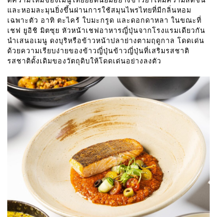
ตีความใหม่ของเมนูไทยยอดนิยมอย่างข้าวยำให้มีความสดชื่น
และหอมละมุนยิ่งขึ้นผ่านการใช้สมุนไพรไทยที่มีกลิ่นหอม
เฉพาะตัว อาทิ ตะไคร้ ใบมะกรูด และดอกดาหลา ในขณะที่
เชฟ ยูอิชิ มิตซุย หัวหน้าเชฟอาหารญี่ปุ่นจากโรงแรมเดียวกัน
นำเสนอเมนู ดงบุริหรือข้าวหน้าปลาย่างตามฤดูกาล โดดเด่น
ด้วยความเรียบง่ายของข้าวญี่ปุ่นข้าวญี่ปุ่นที่เสริมรสชาติ
รสชาติดั้งเดิมของวัตถุดิบให้โดดเด่นอย่างลงตัว