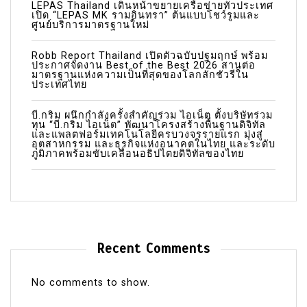
LEPAS Thailand เดินหน้าขยายเครือข่ายทั่วประเทศ
เปิด “LEPAS MK รามอินทรา” ต้นแบบโชว์รูมและ
ศูนย์บริการมาตรฐานใหม่
Robb Report Thailand เปิดตัวฉบับปฐมฤกษ์ พร้อม
ประกาศจัดงาน Best of the Best 2026 สานต่อ
มาตรฐานแห่งความเป็นที่สุดของโลกลักชัวรีใน
ประเทศไทย
บี.กริม ผนึกกำลังครั้งสำคัญร่วม ไอเน็ต ตั้งบริษัทร่วม
ทุน “บี.กริม ไอเน็ต” พัฒนาโครงสร้างพื้นฐานดิจิทัล
และแพลตฟอร์มเทคโนโลยีครบวงจรรายแรก มุ่งสู่
อุตสาหกรรม และธุรกิจแห่งอนาคตในไทย และระดับ
ภูมิภาคพร้อมขับเคลื่อนอธิปไตยดิจิทัลของไทย
Recent Comments
No comments to show.