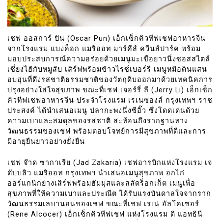
เชฟ ออสการ์ ปัน (Oscar Pun) เอ็กเซ็กคิวทีฟเชฟอาหารจีน
จากโรงแรม แบงค็อก แมริออท มาร์คีส์ ควีนส์ปาร์ค พร้อม
มอบประสบการณ์ความอร่อยด้วยเมนูมะเขือยาวนึ่งซอสสไตล์
เซี่ยงไฮ้กับหมูสับ เสิร์ฟพร้อมข้าวไรซ์เบอร์รี เมนูหม้อดินแสน
อบอุ่นที่ดึงรสชาติธรรมชาติของวัตถุดิบออกมาด้วยเทคนิคการ
ปรุงอย่างใส่ใจสุขภาพ ขณะที่เชฟ เจอร์รี่ ลี (Jerry Li) เอ็กเซ็ก
คิวทีฟเชฟอาหารจีน ประจำโรงแรม เรเนซองส์ กรุงเทพฯ ราช
ประสงค์ ได้นำเสนอเมนู ปลากะพงนึ่งซีอิ๊ว ซึ่งโดดเด่นด้วย
ความเบาและสมดุลของรสชาติ สะท้อนถึงรากฐานทาง
วัฒนธรรมของเชฟ พร้อมตอบโจทย์การมีสุขภาพที่ดีและการ
มีอายุยืนยาวอย่างยั่งยืน
เชฟ จ๊าด ซากาเรีย (Jad Zakaria) เชฟอารบิกแห่งโรงแรม เจ
ดับบลิว แมริออท กรุงเทพฯ นำเสนอเมนูสุขภาพ อกไก่
ออร์แกนิกย่างเสิร์ฟพร้อมฮัมมุสและสลัดร็อกเก็ต เมนูเพื่อ
สุขภาพที่ให้ความเบาและประณีต ได้รับแรงบันดาลใจจากราก
วัฒนธรรมเลบานอนของเชฟ ขณะที่เชฟ เรเน่ อัลโคเซอร์
(Rene Alcocer) เอ็กเซ็กคิวทีฟเชฟ แห่งโรงแรม ดิ แอทธินี