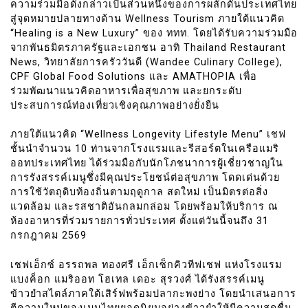
ความร่วมมือดังกล่าวเป็นส่วนหนึ่งของการผลักดันประเทศไทย
สู่จุดหมายปลายทางด้าน Wellness Tourism ภายใต้แนวคิด
“Healing is a New Luxury” ของ ททท. โดยได้รับความร่วมมือ
จากพันธมิตรภาครัฐและเอกชน อาทิ Thailand Restaurant
News, วิทยาลัยการครัววันดี (Wandee Culinary College),
CPF Global Food Solutions และ AMATHOPIA เพื่อ
ร่วมพัฒนาแนวคิดอาหารเพื่อสุขภาพ และยกระดับ
ประสบการณ์ท่องเที่ยวเชิงคุณภาพอย่างยั่งยืน
ภายใต้แนวคิด “Wellness Longevity Lifestyle Menu” เชฟ
ชั้นนำจำนวน 10 ท่านจากโรงแรมและรีสอร์ตในเครือแมริ
ออทประเทศไทย ได้ร่วมมือกับนักโภชนาการผู้เชี่ยวชาญใน
การรังสรรค์เมนูซึ่งมีคุณประโยชน์ต่อสุขภาพ โดดเด่นด้วย
การใช้วัตถุดิบท้องถิ่นตามฤดูกาล สดใหม่ เป็นมิตรต่อสิ่ง
แวดล้อม และรสชาติอันกลมกล่อม โดยพร้อมให้บริการ ณ
ห้องอาหารที่ร่วมรายการทั่วประเทศ ตั้งแต่วันนี้จนถึง 31
กรกฎาคม 2569
เชฟเอ็กซ์ อรรถพล ทองศรี เอ็กเซ็กคิวทีฟเชฟ แห่งโรงแรม
แบงค็อก แมริออท โฮเทล เดอะ สุรวงศ์ ได้รังสรรค์เมนู
ข้าวยำสไตล์ภาคใต้เสิร์ฟพร้อมปลากะพงย่าง โดยนำเสนอการ