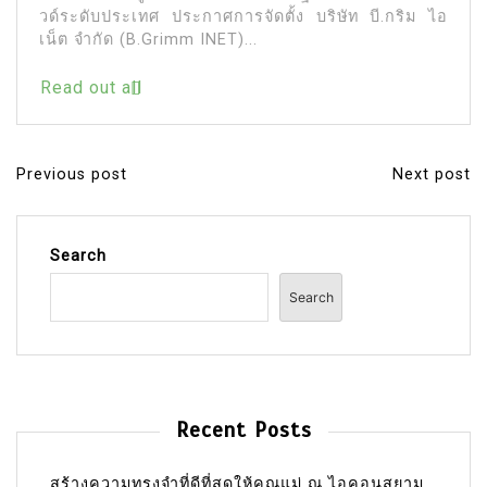
วด์ระดับประเทศ ประกาศการจัดตั้ง บริษัท บี.กริม ไอ
เน็ต จำกัด (B.Grimm INET)...
Read out all
Previous post
Next post
P
o
s
Search
t
Search
n
a
v
i
Recent Posts
g
a
สร้างความทรงจำที่ดีที่สุดให้คุณแม่ ณ ไอคอนสยาม