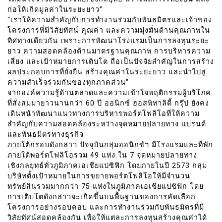
ก่อให้เกิดมูลค่าในระยะยาว”
“เราให้ความสำคัญกับการทำงานร่วมกับพันธมิตรและเจ้าของ
โครงการที่มีวิสัยทัศน์ คุณค่า และความมุ่งมั่นด้านคุณภาพใน
ทิศทางเดียวกัน เพราะการพัฒนาโรงแรมเป็นการลงทุนระยะ
ยาว ความสอดคล้องด้านมาตรฐานคุณภาพ การบริหารความ
เสี่ยง และเป้าหมายการเติบโต ถือเป็นปัจจัยสำคัญในการสร้าง
ผลประกอบการที่ยั่งยืน สร้างคุณค่าในระยะยาว และนำไปสู่
ความสำเร็จร่วมกันของทุกภาคส่วน”
จากองค์ความรู้ด้านตลาดและความเข้าใจพฤติกรรมผู้บริโภค
ที่สั่งสมมายาวนานกว่า 60 ปี ออนิกซ์ ฮอสพิทาลิตี้ กรุ๊ป ยังคง
เดินหน้าพัฒนาแนวทางการบริหารพอร์ตโฟลิโอที่ให้ความ
สำคัญกับความสอดคล้องระหว่างจุดหมายปลายทาง แบรนด์
และพันธมิตรทางธุรกิจ
ภายใต้กรอบดังกล่าว ปัจจุบันกลุ่มออนิกซ์ฯ มีโรงแรมและที่พัก
ภายใต้พอร์ตโฟลิโอรวม 49 แห่ง ใน 7 จุดหมายปลายทาง
เชิงกลยุทธ์ทั่วภูมิภาคเอเชียแปซิฟิก โดยภายในปี 2573 กลุ่ม
บริษัทตั้งเป้าหมายในการขยายพอร์ตโฟลิโอให้มีจำนวน
ทรัพย์สินรวมมากกว่า 75 แห่งในภูมิภาคเอเชียแปซิฟิก โดย
การเติบโตดังกล่าวจะเกิดขึ้นบนพื้นฐานของการคัดเลือก
โครงการอย่างรอบคอบ และการทำงานร่วมกับพันธมิตรที่มี
วิสัยทัศน์สอดคล้องกัน เพื่อให้แต่ละการลงทุนสร้างคุณค่าได้