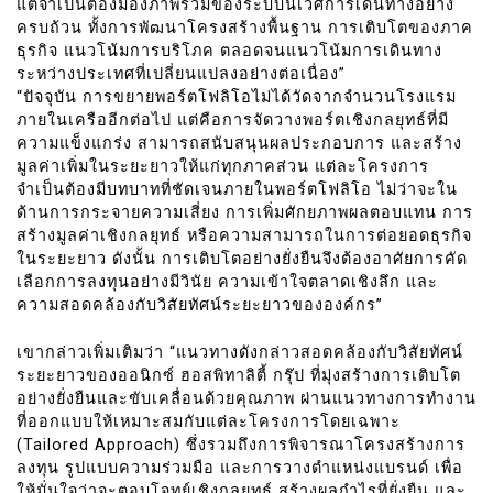
แต่จำเป็นต้องมองภาพรวมของระบบนิเวศการเดินทางอย่าง
ครบถ้วน ทั้งการพัฒนาโครงสร้างพื้นฐาน การเติบโตของภาค
ธุรกิจ แนวโน้มการบริโภค ตลอดจนแนวโน้มการเดินทาง
ระหว่างประเทศที่เปลี่ยนแปลงอย่างต่อเนื่อง”
“ปัจจุบัน การขยายพอร์ตโฟลิโอไม่ได้วัดจากจำนวนโรงแรม
ภายในเครืออีกต่อไป แต่คือการจัดวางพอร์ตเชิงกลยุทธ์ที่มี
ความแข็งแกร่ง สามารถสนับสนุนผลประกอบการ และสร้าง
มูลค่าเพิ่มในระยะยาวให้แก่ทุกภาคส่วน แต่ละโครงการ
จำเป็นต้องมีบทบาทที่ชัดเจนภายในพอร์ตโฟลิโอ ไม่ว่าจะใน
ด้านการกระจายความเสี่ยง การเพิ่มศักยภาพผลตอบแทน การ
สร้างมูลค่าเชิงกลยุทธ์ หรือความสามารถในการต่อยอดธุรกิจ
ในระยะยาว ดังนั้น การเติบโตอย่างยั่งยืนจึงต้องอาศัยการคัด
เลือกการลงทุนอย่างมีวินัย ความเข้าใจตลาดเชิงลึก และ
ความสอดคล้องกับวิสัยทัศน์ระยะยาวขององค์กร”
เขากล่าวเพิ่มเติมว่า “แนวทางดังกล่าวสอดคล้องกับวิสัยทัศน์
ระยะยาวของออนิกซ์ ฮอสพิทาลิตี้ กรุ๊ป ที่มุ่งสร้างการเติบโต
อย่างยั่งยืนและขับเคลื่อนด้วยคุณภาพ ผ่านแนวทางการทำงาน
ที่ออกแบบให้เหมาะสมกับแต่ละโครงการโดยเฉพาะ
(Tailored Approach) ซึ่งรวมถึงการพิจารณาโครงสร้างการ
ลงทุน รูปแบบความร่วมมือ และการวางตำแหน่งแบรนด์ เพื่อ
ให้มั่นใจว่าจะตอบโจทย์เชิงกลยุทธ์ สร้างผลกำไรที่ยั่งยืน และ