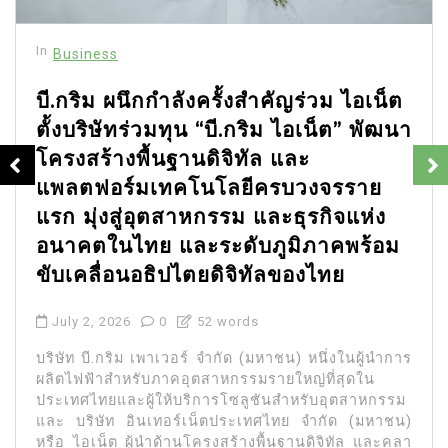
In
Business
บี.กริม ผนึกกำลังครั้งสำคัญร่วม ไอเน็ต
ตั้งบริษัทร่วมทุน “บี.กริม ไอเน็ต” พัฒนา
โครงสร้างพื้นฐานดิจิทัล และ
แพลตฟอร์มเทคโนโลยีครบวงจรราย
แรก มุ่งสู่อุตสาหกรรม และธุรกิจแห่ง
อนาคตในไทย และระดับภูมิภาคพร้อม
ขับเคลื่อนอธิปไตยดิจิทัลของไทย
July 2, 2026
0
52 words
บริษัท บี.กริม เพาเวอร์ จำกัด (มหาชน) หนึ่งในผู้นำการ
ผลิตไฟฟ้าสำหรับภาคอุตสาหกรรมรายใหญ่ที่สุดใน
ประเทศไทยและผู้ให้บริการโซลูชันสำหรับอุตสาหกรรม
และ บริษัท อินเทอร์เน็ตประเทศไทย จำกัด (มหาชน)
หรือ ไอเน็ต ผู้นำด้านโครงสร้างพื้นฐานดิจิทัล และคลา