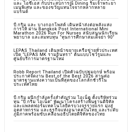
และ ไอซีเอส กับประสบการณ์ Dining ริมเจ้าพระยา
เมนูพิเศษ และของขวัญแทนใจจากหลากหลาย
t
แบรนด์
i
บี.กริม และ บางกอกโพสต์ เดินหน้าส่งต่อพลังแห่ง
o
การให้ ผ่าน Bangkok Post International Mini
Marathon 2026 Run For Nurses สนับสนุนนักเรียน
n
พยาบาล และสมทบทุน “ทุนการศึกษาสมเด็จย่า 90”
LEPAS Thailand เดินหน้าขยายเครือข่ายทั่วประเทศ
เปิด “LEPAS MK รามอินทรา” ต้นแบบโชว์รูมและ
ศูนย์บริการมาตรฐานใหม่
Robb Report Thailand เปิดตัวฉบับปฐมฤกษ์ พร้อม
ประกาศจัดงาน Best of the Best 2026 สานต่อ
มาตรฐานแห่งความเป็นที่สุดของโลกลักชัวรีใน
ประเทศไทย
บี.กริม ผนึกกำลังครั้งสำคัญร่วม ไอเน็ต ตั้งบริษัทร่วม
ทุน “บี.กริม ไอเน็ต” พัฒนาโครงสร้างพื้นฐานดิจิทัล
และแพลตฟอร์มเทคโนโลยีครบวงจรรายแรก มุ่งสู่
อุตสาหกรรม และธุรกิจแห่งอนาคตในไทย และระดับ
ภูมิภาคพร้อมขับเคลื่อนอธิปไตยดิจิทัลของไทย