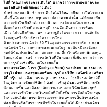
ไปที่ “คุณภาพของการเติบโต” มากกว่าการขยายขนาดของ
พอร์ตสินทรัพย์เพียงอย่างเดียว
สำหรับกลุ่มออนิกซ์ฯ การเติบโตไม่ได้หมายถึงการเปิดโรงแรม
เพิ่มขึ้นในหลากหลายจุดหมายปลายทางเท่านั้น แต่ต้องอาศัย
ความเข้าใจเชิงลึกต่อระบบนิเวศการเดินทางในภาพรวม
ตั้งแต่โครงสร้างดีมานด์ พฤติกรรมนักเดินทาง การพัฒนา
เมือง ไปจนถึงศักยภาพทางเศรษฐกิจในระยะยาว ก่อนตัดสิน
ใจลงทุนหรือรับบริหารโครงการใหม่
ด้วยประสบการณ์กว่า 60 ปีในอุตสาหกรรมการบริการ กลุ่ม
ออนิกซ์ฯ จึงวางบทบาทของตนเองในฐานะพันธมิตรเชิงกล
ยุทธ์ที่ร่วมประเมินโอกาสและความเสี่ยงไปพร้อมกับนักลงทุน
โดยมุ่งเน้นการสร้างการเติบโตที่มั่นคงและยั่งยืน มากกว่าการ
ขยายธุรกิจเชิงปริมาณในระยะสั้น
นายคาชเฉียบ โวรา (Kashyap Vora) รองประธานกรรมการ
อาวุโสฝ่ายการลงทุนและพัฒนาธุรกิจ บริษัท ออนิกซ์ ฮอสพิทา
ลิตี้ กรุ๊ป
กล่าวถึงภาพรวมอุตสาหกรรมว่า “ธุรกิจฮอสพิทาลิตี้
ในภูมิภาคเอเชียแปซิฟิกกำลังก้าวเข้าสู่ช่วงเวลาที่มีความซับ
ซ้อนมากขึ้น และต้องอาศัยความรอบคอบ วินัยเชิงกลยุทธ์
และความเข้าใจตลาดในระดับที่ลึกยิ่งขึ้น การตัดสินใจลงทุน
ในปัจจุบันไม่สามารถพิจารณาจากตัวเลขการฟื้นตัวของนัก
ท่องเที่ยวหรืออัตราการเข้าพักในระยะสั้นได้เพียงอย่างเดียว