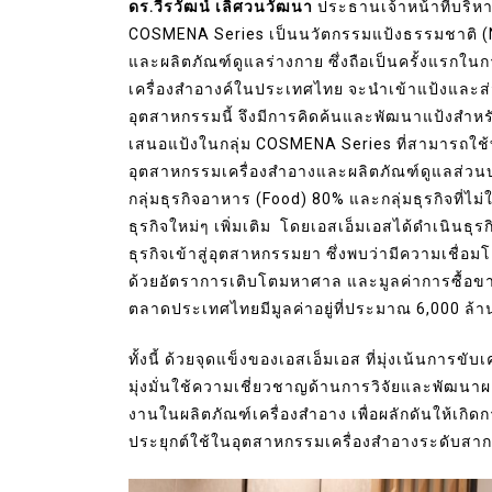
ดร.วีรวัฒน์ เลิศวนวัฒนา
ประธานเจ้าหน้าที่บริหาร
COSMENA Series เป็นนวัตกรรมแป้งธรรมชาติ (Natu
และผลิตภัณฑ์ดูแลร่างกาย ซึ่งถือเป็นครั้งแรกในก
เครื่องสำอางค์ในประเทศไทย จะนำเข้าแป้งและ
อุตสาหกรรมนี้ จึงมีการคิดค้นและพัฒนาแป้งสำหร
เสนอแป้งในกลุ่ม COSMENA Series ที่สามารถใช้ท
อุตสาหกรรมเครื่องสำอางและผลิตภัณฑ์ดูแลส่วนบ
กลุ่มธุรกิจอาหาร (Food) 80% และกลุ่มธุรกิจที่ไ
ธุรกิจใหม่ๆ เพิ่มเติม โดยเอสเอ็มเอสได้ดำเนินธุร
ธุรกิจเข้าสู่อุตสาหกรรมยา ซึ่งพบว่ามีความเชื่อม
ด้วยอัตราการเติบโตมหาศาล และมูลค่าการซื้อขา
ตลาดประเทศไทยมีมูลค่าอยู่ที่ประมาณ 6,000 ล้
ทั้งนี้ ด้วยจุดแข็งของเอสเอ็มเอส ที่มุ่งเน้นการ
มุ่งมั่นใช้ความเชี่ยวชาญด้านการวิจัยและพัฒนาผ
งานในผลิตภัณฑ์เครื่องสำอาง เพื่อผลักดันให้เกิ
ประยุกต์ใช้ในอุตสาหกรรมเครื่องสำอางระดับสา