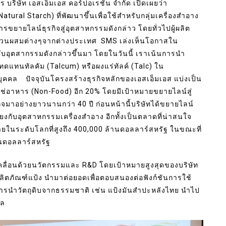
 บริษัท เอสเอ็มเอส คอร์ปอเรชั่น จำกัด เปิดเผยว่า
ral Starch) ที่พัฒนาขึ้นเพื่อใช้สำหรับกลุ่มเครื่องสำอาง
ารขยายไลน์ธุรกิจสู่อุตสาหกรรมดังกล่าว โดยทั่วไปผู้ผลิต
ส่วนผสมต่างๆจากต่างประเทศ SMS เล่งเห็นโอกาสใน
ับอุตสากรรมดังกล่าวขึ้นมา โดยในวันนี้ เราเน้นการนำ
ดแทนทัลคัม (Talcum) หรือผงแร่ทัลค์ (Talc) ใน
ุคคล ปัจจุบันโครงสร้างธุรกิจหลักของเอสเอ็มเอส แบ่งเป็น
ม่ใช่อาหาร (Non-Food) อีก 20% โดยมีเป้าหมายขยายไลน์สู่
กิจมาอย่างยาวนานกว่า 40 ปี ก่อนหน้านี้บริษัทได้ขยายไลน์
โยงกับอุตสาหกรรมเครื่องสำอาง อีกทั้งเป็นตลาดที่น่าสนใจ
ยในระดับโลกที่สูงถึง 400,000 ล้านดอลลาร์สหรัฐ ในขณะที่
านดอลลาร์สหรัฐ
ขับเคลื่อนด้วยนวัตกรรมและ R&D โดยเป้าหมายสูงสุดของบริษัท
ลิตภัณฑ์แป้ง นำมาต่อยอดเพื่อตอบสนองต่อฟังก์ชันการใช้
ดการนำวัตถุดิบจากธรรมชาติ เช่น แป้งมันสำปะหลังไทย นำไป
กล