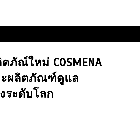
ลิตภัณ์ใหม่ COSMENA
ละผลิตภัณฑ์ดูแล
อางระดับโลก