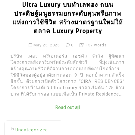
Ultra Luxury บนทำเลทอง ถนน
ประดิษฐ์มนูธรรมยกระดับสุนทรียภาพ
แห่งการใช้ชีวิต สร้างมาตรฐานใหม่ให้
ตลาด Luxury Property
May 25, 2025
0
157 words
บริษัท เดอะ ครีเอเตอร์ส เอชคิว จำกัด ผู้พัฒนา
โครงการอสังหาริมทรัพย์ระดับลักชัวรี ที่มุ่งเน้นการ
สร้างคุณภาพชีวิตที่ดีผ่านการออกแบบที่ตอบโจทย์การ
ใช้ชีวิตของผู้อยู่อาศัยมาตลอด 9 ปี ตอกย้ำความสำเร็จ
อีกขั้น ด้วยการเปิดตัวโครงการ “CIRA RESIDENCES”
โครงการบ้านเดี่ยว Ultra Luxury ราคาเริ่มต้น 125 ล้าน
บาท ที่ได้รับการออกแบบเพื่อเป็น Private Residence...
Read out all
In
Uncategorized