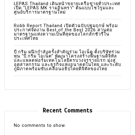
LEPAS Thailand เดินหน้าขยายเครือข่ายทั่วประเทศ
เปิด “LEPAS MK รามอินทรา” ต้นแบบโชว์รูมและ
ศูนย์บริการมาตรฐานใหม่
Robb Report Thailand เปิดตัวฉบับปฐมฤกษ์ พร้อม
ประกาศจัดงาน Best of the Best 2026 สานต่อ
มาตรฐานแห่งความเป็นที่สุดของโลกลักชัวรีใน
ประเทศไทย
บี.กริม ผนึกกำลังครั้งสำคัญร่วม ไอเน็ต ตั้งบริษัทร่วม
ทุน “บี.กริม ไอเน็ต” พัฒนาโครงสร้างพื้นฐานดิจิทัล
และแพลตฟอร์มเทคโนโลยีครบวงจรรายแรก มุ่งสู่
อุตสาหกรรม และธุรกิจแห่งอนาคตในไทย และระดับ
ภูมิภาคพร้อมขับเคลื่อนอธิปไตยดิจิทัลของไทย
Recent Comments
No comments to show.