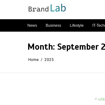
Skip
to
content
News
Business
Lifestyle
IT-Tech
Month:
September 
Home
2025
In
Life