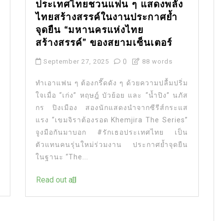
ประเทศไทยชวนแฟน ๆ แสดงพลัง
ไทยสร้างสรรค์ในงานประกาศย้ำ
จุดยืน “มหานครแห่งไทย
สร้างสรรค์” ของสยามเซ็นเตอร์
September 27, 2025
0
88 words
ทำเอาแฟน ๆ ต้องกรี๊ดดัง ๆ ด้วยความปลื้มปริ่ม
ใจเมื่อ “เก่ง” หฤษฎ์ บัวย้อย และ “น้ำปิง” นภัส
กร ปิงเมือง สองนักแสดงนำจากซีรีส์กระแส
แรง “เขมจิราต้องรอด Khemjira The Series”
จูงมือกันมาบอก #รักเธอประเทศไทย เป็น
ตัวแทนคนรุ่นใหม่ร่วมงาน ประกาศย้ำจุดยืน
ในฐานะ “The...
Read out all