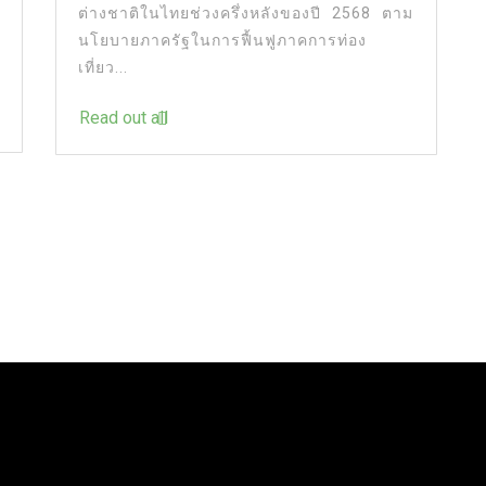
ต่างชาติในไทยช่วงครึ่งหลังของปี 2568 ตาม
นโยบายภาครัฐในการฟื้นฟูภาคการท่อง
เที่ยว...
Read out all