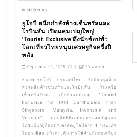
In
Marketing
ยูโอบี ผนึกกำลังห้างเซ็นทรัลและ
โรบินสัน เปิดแคมเปญใหญ่
‘Tourist Exclusive’ดึงนักช้อปทั่ว
โลกเที่ยวไทยหนุนเศรษฐกิจครึ่งปี
หลัง
September 2, 2025
0
33 words
ธนาคารยูโอบี ประเทศไทย จับมือกลุ่มห้าง
สรรพสินค้าเซ็นทรัลและโรบินสัน ในเครือ
เซ็นทรัลรีเทล เปิดตัวแคมเปญ “Tourist
Exclusive for UOB Cardholders from
Singapore, Malaysia, Indonesia and
Vietnam” มอบสิทธิพิเศษและของขวัญแบบ
ไทยแท้แก่ผู้ถือบัตรเครดิตยูโอบีจาก 4 ประเทศ
ในอาเซียน หวังกระตุ้นการใช้จ่ายนักท่องเที่ยว