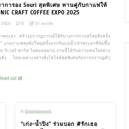
มาการอง Souri สุดพิเศษ ทานคู่กับกาแฟให้
NIC CRAFT COFFEE EXPO 2025
 2025
0
31 words
้าพระยา สร้างปรากฏการณ์ให้กับวงการกาแฟไทยอีกครั้ง
กาแฟสุดยิ่งใหญ่ครั้งแรกริมแม่น้ำเจ้าพระยาที่จัดขึ้น
 ณ ริเวอร์ พาร์ค ไอคอนสยาม งานนี้ได้รับความสนใจอย่าง
บคั่ง โดยเฉพาะอย่างยิ่งไฮไลต์สุดพิเศษกับการปรากฏตัว
Read out all
In
Entertainment
“เก่ง-น้ำปิง” ร่วมบอก #รักเธอ