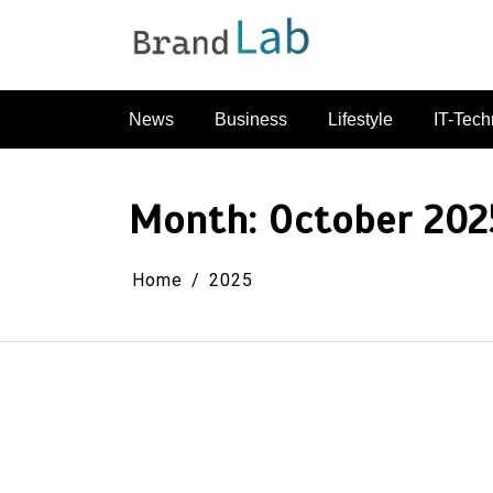
Skip
to
content
News
Business
Lifestyle
IT-Tech
Month:
October 202
Home
2025