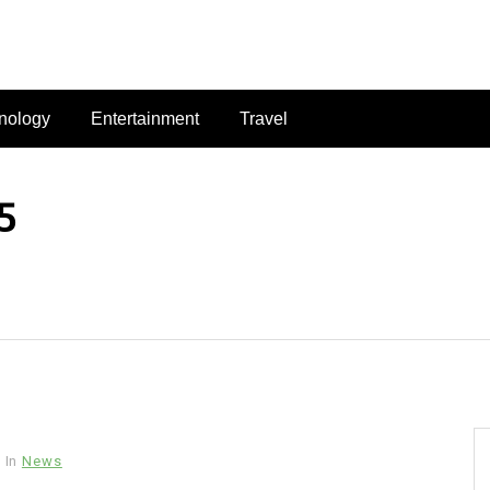
nology
Entertainment
Travel
5
In
News