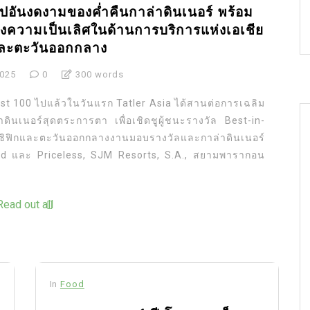
ุปอันงดงามของค่ำคืนกาล่าดินเนอร์ พร้อม
งความเป็นเลิศในด้านการบริการแห่งเอเชีย
และตะวันออกกลาง
2025
0
300 words
Best 100 ไปแล้วในวันแรก Tatler Asia ได้สานต่อการเฉลิม
ดินเนอร์สุดตระการตา เพื่อเชิดชูผู้ชนะรางวัล Best-in-
แปซิฟิกและตะวันออกกลางงานมอบรางวัลและกาล่าดินเนอร์
rcard และ Priceless, SJM Resorts, S.A., สยามพารากอน
Read out all
In
Food