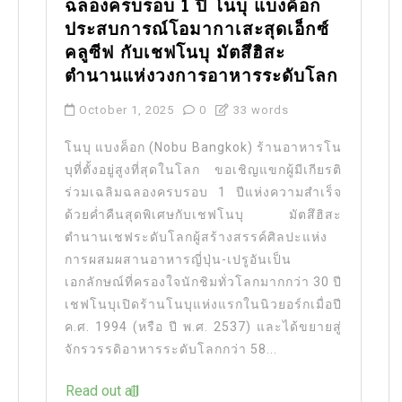
ฉลองครบรอบ 1 ปี โนบุ แบงค็อก
ประสบการณ์โอมากาเสะสุดเอ็กซ์
คลูซีฟ กับเชฟโนบุ มัตสึฮิสะ
ตำนานแห่งวงการอาหารระดับโลก
October 1, 2025
0
33 words
โนบุ แบงค็อก (Nobu Bangkok) ร้านอาหารโน
บุที่ตั้งอยู่สูงที่สุดในโลก ขอเชิญแขกผู้มีเกียรติ
ร่วมเฉลิมฉลองครบรอบ 1 ปีแห่งความสำเร็จ
ด้วยค่ำคืนสุดพิเศษกับเชฟโนบุ มัตสึฮิสะ
ตำนานเชฟระดับโลกผู้สร้างสรรค์ศิลปะแห่ง
การผสมผสานอาหารญี่ปุ่น-เปรูอันเป็น
เอกลักษณ์ที่ครองใจนักชิมทั่วโลกมากกว่า 30 ปี
เชฟโนบุเปิดร้านโนบุแห่งแรกในนิวยอร์กเมื่อปี
ค.ศ. 1994 (หรือ ปี พ.ศ. 2537) และได้ขยายสู่
จักรวรรดิอาหารระดับโลกกว่า 58...
Read out all