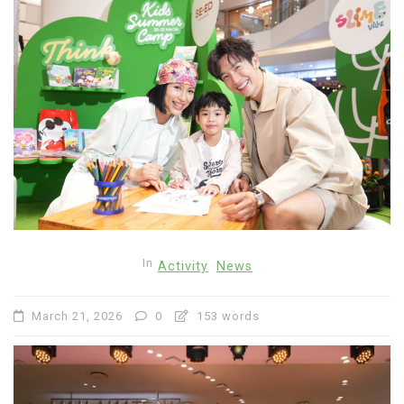
In
Activity
News
March 21, 2026
0
153 words