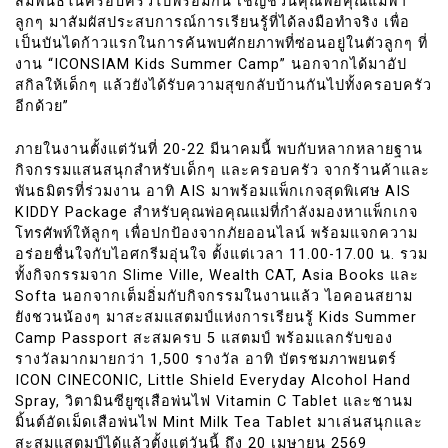
สัมพันธ์ในครอบครัวไปพร้อมกัน เชิญชวนคุณพ่อคุณแม่พา
ลูกๆ มาสัมผัสประสบการณ์การเรียนรู้ที่ได้ลงมือทำจริง เพื่อ
เป็นบันไดก้าวแรกในการค้นพบศักยภาพที่ซ่อนอยู่ในตัวลูกๆ ที่
งาน “ICONSIAM Kids Summer Camp” นอกจากได้มาอัป
สกิลให้เด็กๆ แล้วยังได้รับความสุขกลับบ้านกันไปทั้งครอบครัว
อีกด้วย”
ภายในงานตั้งแต่วันที่ 20-22 มีนาคมนี้ พบกับหลากหลายฐาน
กิจกรรมแสนสนุกสำหรับเด็กๆ และครอบครัว จากร้านค้าและ
พันธมิตรที่ร่วมงาน อาทิ AIS มาพร้อมแพ็กเกจสุดพิเศษ AIS
KIDDY Package สำหรับคุณพ่อคุณแม่ที่กำลังมองหาแพ็กเกจ
โทรศัพท์ให้ลูกๆ เพื่อปกป้องจากภัยออนไลน์ พร้อมแจกความ
อร่อยชื่นใจกับไอศกรีมอุ่นใจ ตั้งแต่เวลา 11.00-17.00 น. รวม
ทั้งกิจกรรมจาก Slime Ville, Wealth CAT, Asia Books และ
Softa นอกจากเต็มอิ่มกับกิจกรรมในงานแล้ว ไอคอนสยาม
ยังชวนน้องๆ มาสะสมแสตมป์แห่งการเรียนรู้ Kids Summer
Camp Passport สะสมครบ 5 แสตมป์ พร้อมแลกรับของ
รางวัลมากมายกว่า 1,500 รางวัล อาทิ บัตรชมภาพยนตร์
ICON CINECONIC, Little Shield Everyday Alcohol Hand
Spray, วิตามินซียูซุเสือพ่นไฟ Vitamin C Tablet และชานม
มิ้นต์อัดเม็ดเสือพ่นไฟ Mint Milk Tea Tablet มาเล่นสนุกและ
สะสมแสตมป์ได้แล้วตั้งแต่วันนี้ ถึง 20 เมษายน 2569