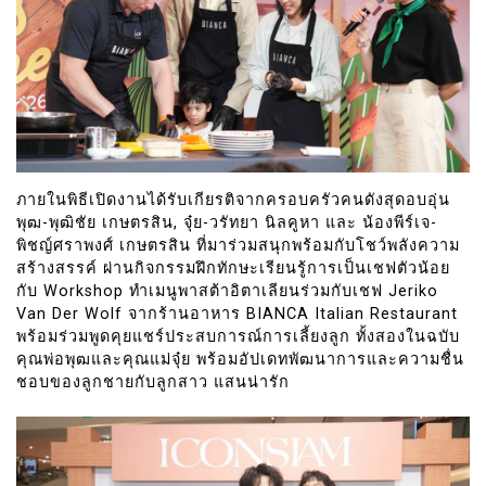
ภายในพิธีเปิดงานได้รับเกียรติจากครอบครัวคนดังสุดอบอุ่น
พุฒ-พุฒิชัย เกษตรสิน, จุ๋ย-วรัทยา นิลคูหา และ น้องพีร์เจ-
พิชญ์ศราพงศ์ เกษตรสิน ที่มาร่วมสนุกพร้อมกับโชว์พลังความ
สร้างสรรค์ ผ่านกิจกรรมฝึกทักษะเรียนรู้การเป็นเชฟตัวน้อย
กับ Workshop ทำเมนูพาสต้าอิตาเลียนร่วมกับเชฟ Jeriko
Van Der Wolf จากร้านอาหาร BIANCA Italian Restaurant
พร้อมร่วมพูดคุยแชร์ประสบการณ์การเลี้ยงลูก ทั้งสองในฉบับ
คุณพ่อพุฒและคุณแม่จุ๋ย พร้อมอัปเดทพัฒนาการและความชื่น
ชอบของลูกชายกับลูกสาว แสนน่ารัก