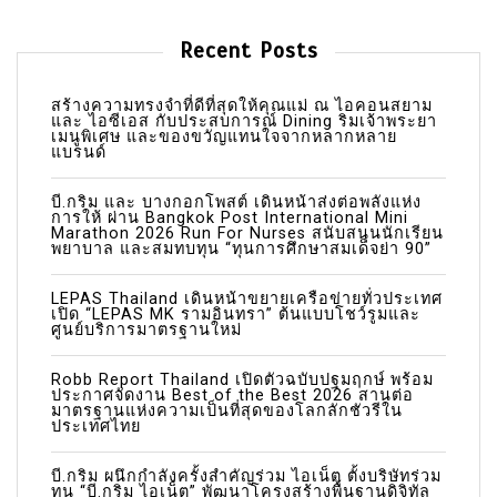
v
i
Recent Posts
g
a
สร้างความทรงจำที่ดีที่สุดให้คุณแม่ ณ ไอคอนสยาม
และ ไอซีเอส กับประสบการณ์ Dining ริมเจ้าพระยา
เมนูพิเศษ และของขวัญแทนใจจากหลากหลาย
t
แบรนด์
i
บี.กริม และ บางกอกโพสต์ เดินหน้าส่งต่อพลังแห่ง
o
การให้ ผ่าน Bangkok Post International Mini
Marathon 2026 Run For Nurses สนับสนุนนักเรียน
n
พยาบาล และสมทบทุน “ทุนการศึกษาสมเด็จย่า 90”
LEPAS Thailand เดินหน้าขยายเครือข่ายทั่วประเทศ
เปิด “LEPAS MK รามอินทรา” ต้นแบบโชว์รูมและ
ศูนย์บริการมาตรฐานใหม่
Robb Report Thailand เปิดตัวฉบับปฐมฤกษ์ พร้อม
ประกาศจัดงาน Best of the Best 2026 สานต่อ
มาตรฐานแห่งความเป็นที่สุดของโลกลักชัวรีใน
ประเทศไทย
บี.กริม ผนึกกำลังครั้งสำคัญร่วม ไอเน็ต ตั้งบริษัทร่วม
ทุน “บี.กริม ไอเน็ต” พัฒนาโครงสร้างพื้นฐานดิจิทัล