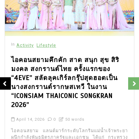
In
Activity
Lifestyle
ไอคอนสยามคึกคัก สาด สนุก สุข สิริ
มงคล สงกรานต์ไทย ครั้งแรกของ
“4EVE” สลัดลุคเกิร์ลกรุ๊ปสุดฮอตเป็น
นางสงกรานต์รากษสเทวี ในงาน
“ICONSIAM THAICONIC SONGKRAN
2026”
April 14, 2026
0
50 words
ไอคอนสยาม แลนด์มาร์กระดับโลกริมแม่น้ำเจ้าพระยา
ผนึกกำลังพันธมิตรภาครัฐและเอกชน ได้แก่ กระทรวง