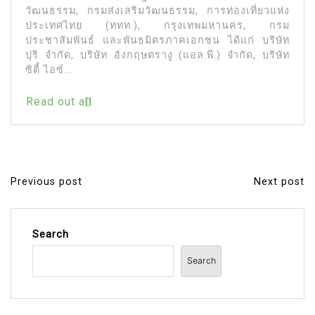
วัฒนธรรม, กรมส่งเสริมวัฒนธรรม, การท่องเที่ยวแห่ง
ประเทศไทย (ททท.), กรุงเทพมหานคร, กรม
ประชาสัมพันธ์ และพันธมิตรภาคเอกชน ได้แก่ บริษัท
ปุริ จำกัด, บริษัท อังกฤษตรางู (แอล.พี.) จำกัด, บริษัท
ซิตี้ ไอซ์...
Read out all
Previous post
Next post
P
o
s
Search
t
Search
n
a