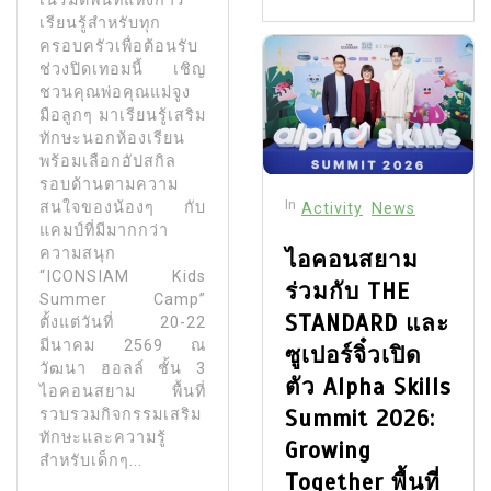
เนรมิตพื้นที่แห่งการ
เรียนรู้สำหรับทุก
ครอบครัวเพื่อต้อนรับ
ช่วงปิดเทอมนี้ เชิญ
ชวนคุณพ่อคุณแม่จูง
มือลูกๆ มาเรียนรู้เสริม
ทักษะนอกห้องเรียน
พร้อมเลือกอัปสกิล
รอบด้านตามความ
In
สนใจของน้องๆ กับ
Activity
News
แคมป์ที่มีมากกว่า
ความสนุก
ไอคอนสยาม
“ICONSIAM Kids
ร่วมกับ THE
Summer Camp”
STANDARD และ
ตั้งแต่วันที่ 20-22
มีนาคม 2569 ณ
ซูเปอร์จิ๋วเปิด
วัฒนา ฮอลล์ ชั้น 3
ตัว Alpha Skills
ไอคอนสยาม พื้นที่
Summit 2026:
รวบรวมกิจกรรมเสริม
ทักษะและความรู้
Growing
สำหรับเด็กๆ...
Together พื้นที่