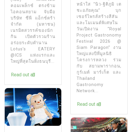
หน้าใส “นิว-ฐิติภูมิ เต
คอมเพล็กซ์ ตรงข้าม
ชะอภัยคุณ” บุก
ไอคอนสยาม จับมือ
เซอร์ไพรส์สร้างสีสัน
บริษัท ซีพี แอ็กซ์ตร้า
และโมเมนต์พิเศษใน
จํากัด (มหาชน)
วันเปิดงาน “Royal
เนรมิตสวรรค์ของนัก
Project Gastronomy
กิน เปิดตัวรวมร้าน
Festival 2026 @
อร่อยระดับตำนาน
Siam Paragon” งาน
Lotus’s EATERY
ใหญ่แห่งปีที่มูลนิธิ
@ICS แห่งแรกและ
โครงการหลวง ร่วม
ใหญ่ที่สุดในฝั่งธนบุรี...
กับ สยามพารากอน,
กูร์เมต์ มาร์เก็ต และ
Read out all
Thailand
Gastronomy
Network...
Read out all