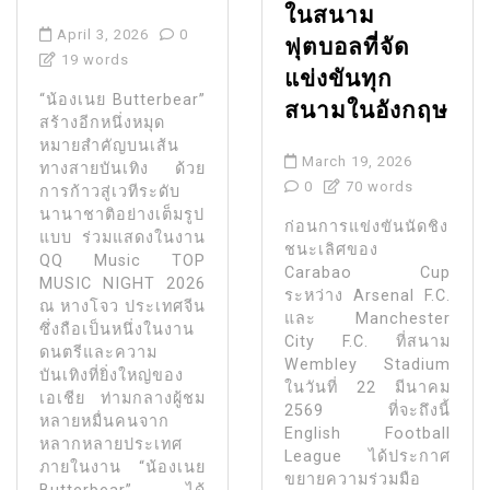
ในสนาม
April 3, 2026
0
ฟุตบอลที่จัด
19 words
แข่งขันทุก
“น้องเนย Butterbear”
สนามในอังกฤษ
สร้างอีกหนึ่งหมุด
หมายสำคัญบนเส้น
March 19, 2026
ทางสายบันเทิง ด้วย
0
70 words
การก้าวสู่เวทีระดับ
นานาชาติอย่างเต็มรูป
ก่อนการแข่งขันนัดชิง
แบบ ร่วมแสดงในงาน
ชนะเลิศของ
QQ Music TOP
Carabao Cup
MUSIC NIGHT 2026
ระหว่าง Arsenal F.C.
ณ หางโจว ประเทศจีน
และ Manchester
ซึ่งถือเป็นหนึ่งในงาน
City F.C. ที่สนาม
ดนตรีและความ
Wembley Stadium
บันเทิงที่ยิ่งใหญ่ของ
ในวันที่ 22 มีนาคม
เอเชีย ท่ามกลางผู้ชม
2569 ที่จะถึงนี้
หลายหมื่นคนจาก
English Football
หลากหลายประเทศ
League ได้ประกาศ
ภายในงาน “น้องเนย
ขยายความร่วมมือ