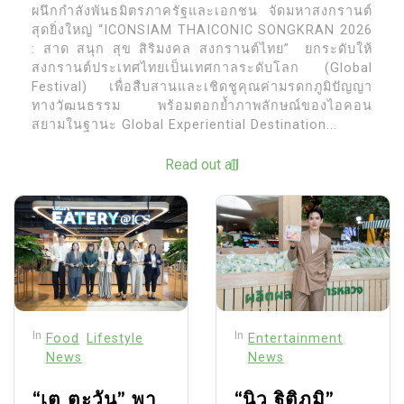
ผนึกกำลังพันธมิตรภาครัฐและเอกชน จัดมหาสงกรานต์
สุดยิ่งใหญ่ “ICONSIAM THAICONIC SONGKRAN 2026
: สาด สนุก สุข สิริมงคล สงกรานต์ไทย” ยกระดับให้
สงกรานต์ประเทศไทยเป็นเทศกาลระดับโลก (Global
Festival) เพื่อสืบสานและเชิดชูคุณค่ามรดกภูมิปัญญา
ทางวัฒนธรรม พร้อมตอกย้ำภาพลักษณ์ของไอคอน
สยามในฐานะ Global Experiential Destination...
Read out all
In
In
Food
Lifestyle
Entertainment
News
News
“เต ตะวัน” พา
“นิว ฐิติภูมิ”