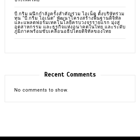
บี.กริม ผนึกกำลังครั้งสำคัญร่วม ไอเน็ต ตั้งบริษัทร่วม
ทุน “บี.กริม ไอเน็ต” พัฒนาโครงสร้างพื้นฐานดิจิทัล
และแพลตฟอร์มเทคโนโลยีครบวงจรรายแรก มุ่งสู่
อุตสาหกรรม และธุรกิจแห่งอนาคตในไทย และระดับ
ภูมิภาคพร้อมขับเคลื่อนอธิปไตยดิจิทัลของไทย
Recent Comments
No comments to show.