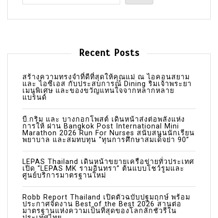
p
a
g
i
Recent Posts
n
a
สร้างความทรงจำที่ดีที่สุดให้คุณแม่ ณ ไอคอนสยาม
และ ไอซีเอส กับประสบการณ์ Dining ริมเจ้าพระยา
t
เมนูพิเศษ และของขวัญแทนใจจากหลากหลาย
แบรนด์
i
บี.กริม และ บางกอกโพสต์ เดินหน้าส่งต่อพลังแห่ง
o
การให้ ผ่าน Bangkok Post International Mini
Marathon 2026 Run For Nurses สนับสนุนนักเรียน
n
พยาบาล และสมทบทุน “ทุนการศึกษาสมเด็จย่า 90”
LEPAS Thailand เดินหน้าขยายเครือข่ายทั่วประเทศ
เปิด “LEPAS MK รามอินทรา” ต้นแบบโชว์รูมและ
ศูนย์บริการมาตรฐานใหม่
Robb Report Thailand เปิดตัวฉบับปฐมฤกษ์ พร้อม
ประกาศจัดงาน Best of the Best 2026 สานต่อ
มาตรฐานแห่งความเป็นที่สุดของโลกลักชัวรีใน
ประเทศไทย