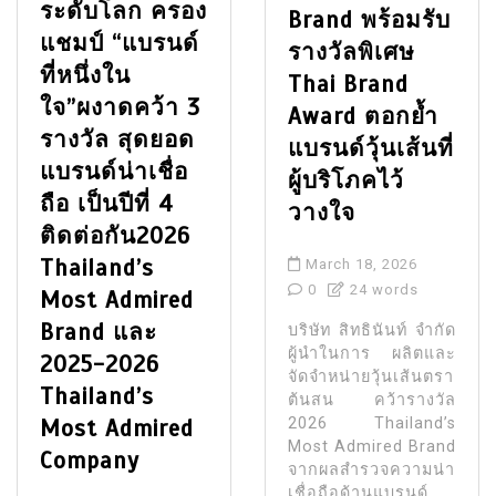
ระดับโลก ครอง
Brand พร้อมรับ
แชมป์ “แบรนด์
รางวัลพิเศษ
ที่หนึ่งใน
Thai Brand
ใจ”ผงาดคว้า 3
Award ตอกย้ำ
รางวัล สุดยอด
แบรนด์วุ้นเส้นที่
แบรนด์น่าเชื่อ
ผู้บริโภคไว้
ถือ เป็นปีที่ 4
วางใจ
ติดต่อกัน2026
Thailand’s
March 18, 2026
0
24 words
Most Admired
Brand และ
บริษัท สิทธินันท์ จำกัด
ผู้นำในการ ผลิตและ
2025-2026
จัดจำหน่ายวุ้นเส้นตรา
Thailand’s
ต้นสน คว้ารางวัล
Most Admired
2026 Thailand’s
Most Admired Brand
Company
จากผลสำรวจความน่า
เชื่อถือด้านแบรนด์