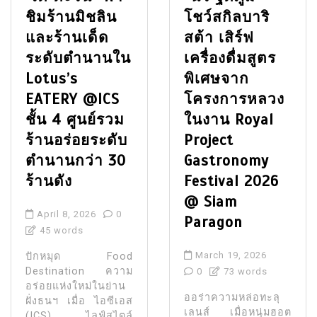
ชิมร้านมิชลิน
โชว์สกิลบาริ
และร้านเด็ด
สต้า เสิร์ฟ
ระดับตำนานใน
เครื่องดื่มสูตร
Lotus’s
พิเศษจาก
EATERY @ICS
โครงการหลวง
ชั้น 4 ศูนย์รวม
ในงาน Royal
ร้านอร่อยระดับ
Project
ตำนานกว่า 30
Gastronomy
ร้านดัง
Festival 2026
@ Siam
April 8, 2026
0
Paragon
45 words
March 19, 2026
ปักหมุด Food
Destination ความ
0
73 words
อร่อยแห่งใหม่ในย่าน
ออร่าความหล่อทะลุ
ฝั่งธนฯ เมื่อ ไอซีเอส
เลนส์ เมื่อหนุ่มฮอต
(ICS) ไลฟ์สไตล์