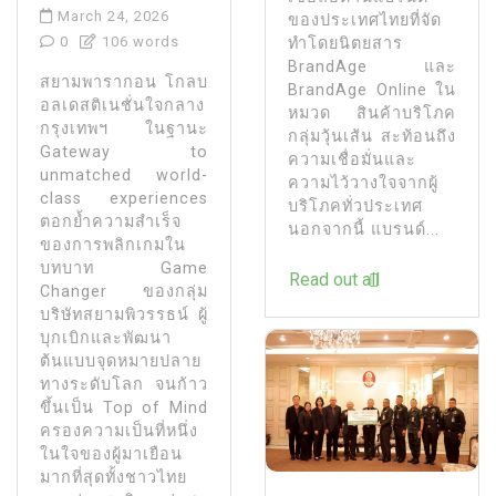
March 24, 2026
ของประเทศไทยที่จัด
0
106 words
ทำโดยนิตยสาร
BrandAge และ
สยามพารากอน โกลบ
BrandAge Online ใน
อลเดสติเนชั่นใจกลาง
หมวด สินค้าบริโภค
กรุงเทพฯ ในฐานะ
กลุ่มวุ้นเส้น สะท้อนถึง
Gateway to
ความเชื่อมั่นและ
unmatched world-
ความไว้วางใจจากผู้
class experiences
บริโภคทั่วประเทศ
ตอกย้ำความสำเร็จ
นอกจากนี้ แบรนด์...
ของการพลิกเกมใน
บทบาท Game
Read out all
Changer ของกลุ่ม
บริษัทสยามพิวรรธน์ ผู้
บุกเบิกและพัฒนา
ต้นแบบจุดหมายปลาย
ทางระดับโลก จนก้าว
ขึ้นเป็น Top of Mind
ครองความเป็นที่หนึ่ง
ในใจของผู้มาเยือน
มากที่สุดทั้งชาวไทย