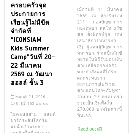
ครอบครัวจุด
เมื่อวันที่ 11 มีนาคม
ประกายการ
2569 ณ ห้องรับรอง
เรียนรู้ไม่มีขีด
211 กองบัญชาการ
กองทัพบก พลโท ธวัช
จำกัดที่
ชัย ตั้งพิทักษ์กุล รอง
“ICONSIAM
เสนาธิการทหารบก
Kids Summer
(2) ผู้แทนผู้บัญชาการ
ทหารบก ร่วมเป็นสักขี
Camp”วันที่ 20-
พยานในพิธีรับมอบเงิน
22 มีนาคม
ช่วยเหลือครอบครัว
ของกำลังพลที่ได้รับ
2569 ณ วัฒนา
ผลกระทบจาก
ฮอลล์ ชั้น 3
สถานการณ์บริเวณ
ชายแดนไทย–กัมพูชา
March 21, 2026
จำนวน 27 ครอบครัว
รวมเป็นเงินทั้งสิ้น
0
153 words
270,000 บาทในการนี้
ไอคอนสยาม แลนด์
พันเอก...
มาร์กระดับโลกริม
แม่น้ำเจ้าพระยา
Read out all