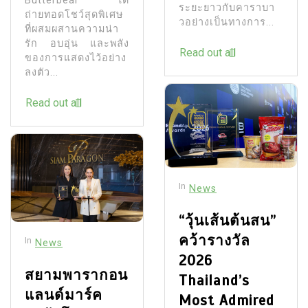
Butterbear” ได้
ระยะยาวกับคาราบา
ถ่ายทอดโชว์สุดพิเศษ
วอย่างเป็นทางการ...
ที่ผสมผสานความน่า
รัก อบอุ่น และพลัง
Read out all
ของการแสดงไว้อย่าง
ลงตัว...
Read out all
In
News
“วุ้นเส้นต้นสน”
คว้ารางวัล
In
News
2026
สยามพารากอน
Thailand’s
แลนด์มาร์ค
Most Admired