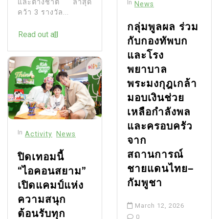
และต่างชาติ ล่าสุด
In
News
คว้า 3 รางวัล...
กลุ่มพูลผล ร่วม
Read out all
กับกองทัพบก
และโรง
พยาบาล
พระมงกุฎเกล้า
มอบเงินช่วย
เหลือกำลังพล
และครอบครัว
In
Activity
News
จาก
สถานการณ์
ปิดเทอมนี้
ชายแดนไทย–
“ไอคอนสยาม”
กัมพูชา
เปิดแคมป์แห่ง
ความสนุก
March 12, 2026
ต้อนรับทุก
0