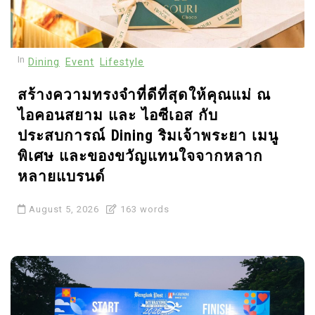
ครบวงจรรายแรก มุ่งสู่
July 2, 2026
0
52 words
อุตสาหกรรม และธุรกิจแห่ง
อนาคตในไทย และระดับ
ภูมิภาคพร้อมขับเคลื่อน
In
Dining
Event
Lifestyle
อธิปไตยดิจิทัลของไทย
สร้างความทรงจำที่ดีที่สุดให้คุณแม่ ณ
ไอคอนสยาม และ ไอซีเอส กับ
ประสบการณ์ Dining ริมเจ้าพระยา เมนู
พิเศษ และของขวัญแทนใจจากหลาก
หลายแบรนด์
August 5, 2026
163 words