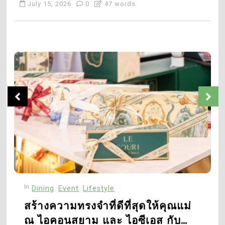
July 15, 2026
0
47 words
โครงสร้างพื้นฐานดิจิทัล
และแพลตฟอร์มเทคโนโลยี
ครบวงจรรายแรก มุ่งสู่
4
July 2, 2026
0
52 words
อุตสาหกรรม และธุรกิจแห่ง
Robb Report Thailand เปิด
อนาคตในไทย และระดับ
ตัวฉบับปฐมฤกษ์ พร้อม
ภูมิภาคพร้อมขับเคลื่อน
ประกาศจัดงาน Best of
1
อธิปไตยดิจิทัลของไทย
the Best 2026 สานต่อ
สร้างความทรงจำที่ดีที่สุดให้
มาตรฐานแห่งความเป็นที่สุด
คุณแม่ ณ ไอคอนสยาม และ
ของโลกลักชัวรีใน
ไอซีเอส กับประสบการณ์
July 8, 2026
0
96 words
ประเทศไทย
Dining ริมเจ้าพระยา เมนู
พิเศษ และของขวัญแทนใจ
จากหลากหลายแบรนด์
5
August 5, 2026
0
163 words
บี.กริม ผนึกกำลังครั้งสำคัญ
ร่วม ไอเน็ต ตั้งบริษัทร่วมทุน
“บี.กริม ไอเน็ต” พัฒนา
2
In
I
Dining
Event
Lifestyle
โครงสร้างพื้นฐานดิจิทัล
บี.กริม และ บางกอกโพสต์
และแพลตฟอร์มเทคโนโลยี
เดินหน้าส่งต่อพลังแห่งการ
สร้างความทรงจำที่ดีที่สุดให้คุณแม่
ครบวงจรรายแรก มุ่งสู่
ให้ ผ่าน Bangkok Post
ณ ไอคอนสยาม และ ไอซีเอส กับ
July 2, 2026
0
52 words