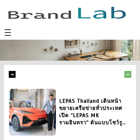
จากหลากหลายแบรนด์
Skip
August 5, 2026
0
163 words
to
content
2
บี.กริม และ บางกอกโพสต์
เดินหน้าส่งต่อพลังแห่งการ
ให้ ผ่าน Bangkok Post
International Mini
Marathon 2026 Run For
Nurses สนับสนุนนักเรียน
July 21, 2026
0
18 words
พยาบาล และสมทบทุน “ทุน
การศึกษาสมเด็จย่า 90”
3
LEPAS Thailand เดินหน้า
ขยายเครือข่ายทั่วประเทศ
เปิด “LEPAS MK
5
รามอินทรา” ต้นแบบโชว์รูม
บี.กริม ผนึกกำลังครั้งสำคัญ
และศูนย์บริการมาตรฐาน
ร่วม ไอเน็ต ตั้งบริษัทร่วมทุน
ใหม่
“บี.กริม ไอเน็ต” พัฒนา