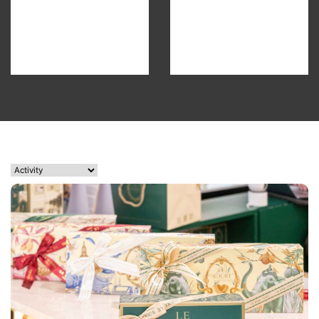
ใหม่
July 15, 2026
0
47 words
4
Robb Report Thailand เปิด
ตัวฉบับปฐมฤกษ์ พร้อม
ประกาศจัดงาน Best of
the Best 2026 สานต่อ
มาตรฐานแห่งความเป็นที่สุด
ของโลกลักชัวรีใน
July 8, 2026
0
96 words
ประเทศไทย
5
บี.กริม ผนึกกำลังครั้งสำคัญ
ร่วม ไอเน็ต ตั้งบริษัทร่วมทุน
“บี.กริม ไอเน็ต” พัฒนา
โครงสร้างพื้นฐานดิจิทัล
และแพลตฟอร์มเทคโนโลยี