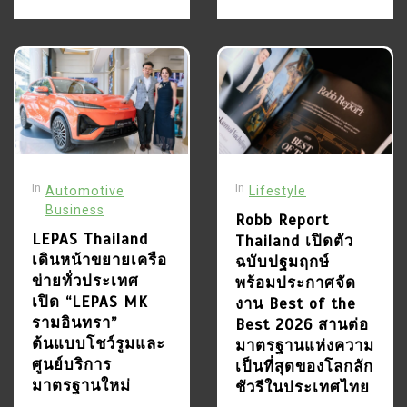
พิเศษ และของขวัญแทนใจ
จากหลากหลายแบรนด์
5
August 5, 2026
0
163 words
บี.กริม ผนึกกำลังครั้งสำคัญ
ร่วม ไอเน็ต ตั้งบริษัทร่วมทุน
“บี.กริม ไอเน็ต” พัฒนา
2
โครงสร้างพื้นฐานดิจิทัล
บี.กริม และ บางกอกโพสต์
และแพลตฟอร์มเทคโนโลยี
เดินหน้าส่งต่อพลังแห่งการ
ครบวงจรรายแรก มุ่งสู่
ให้ ผ่าน Bangkok Post
July 2, 2026
0
52 words
อุตสาหกรรม และธุรกิจแห่ง
International Mini
In
In
Automotive
Lifestyle
อนาคตในไทย และระดับ
Marathon 2026 Run For
Business
ภูมิภาคพร้อมขับเคลื่อน
Robb Report
Nurses สนับสนุนนักเรียน
LEPAS Thailand
อธิปไตยดิจิทัลของไทย
July 21, 2026
0
18 words
Thailand เปิดตัว
พยาบาล และสมทบทุน “ทุน
เดินหน้าขยายเครือ
ฉบับปฐมฤกษ์
การศึกษาสมเด็จย่า 90”
ข่ายทั่วประเทศ
พร้อมประกาศจัด
3
เปิด “LEPAS MK
งาน Best of the
LEPAS Thailand เดินหน้า
รามอินทรา”
Best 2026 สานต่อ
ขยายเครือข่ายทั่วประเทศ
ต้นแบบโชว์รูมและ
มาตรฐานแห่งความ
เปิด “LEPAS MK
ศูนย์บริการ
เป็นที่สุดของโลกลัก
รามอินทรา” ต้นแบบโชว์รูม
มาตรฐานใหม่
ชัวรีในประเทศไทย
และศูนย์บริการมาตรฐาน