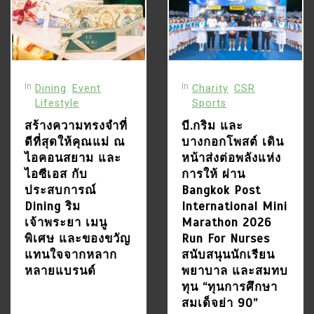
การศึกษาสมเด็จย่า 90”
มาตรฐานแห่งความเป็นที่สุด
ของโลกลักชัวรีใน
3
July 8, 2026
0
96 words
ประเทศไทย
LEPAS Thailand เดินหน้า
ขยายเครือข่ายทั่วประเทศ
เปิด “LEPAS MK
5
In
In
Dining
Event
Charity
CSR
รามอินทรา” ต้นแบบโชว์รูม
บี.กริม ผนึกกำลังครั้งสำคัญ
Lifestyle
Sports
และศูนย์บริการมาตรฐาน
ร่วม ไอเน็ต ตั้งบริษัทร่วมทุน
สร้างความทรงจำที่
บี.กริม และ
ใหม่
“บี.กริม ไอเน็ต” พัฒนา
ดีที่สุดให้คุณแม่ ณ
บางกอกโพสต์ เดิน
July 15, 2026
0
47 words
โครงสร้างพื้นฐานดิจิทัล
ไอคอนสยาม และ
หน้าส่งต่อพลังแห่ง
และแพลตฟอร์มเทคโนโลยี
ไอซีเอส กับ
การให้ ผ่าน
ครบวงจรรายแรก มุ่งสู่
4
ประสบการณ์
Bangkok Post
July 2, 2026
0
52 words
อุตสาหกรรม และธุรกิจแห่ง
Robb Report Thailand เปิด
Dining ริม
International Mini
อนาคตในไทย และระดับ
ตัวฉบับปฐมฤกษ์ พร้อม
เจ้าพระยา เมนู
Marathon 2026
ภูมิภาคพร้อมขับเคลื่อน
ประกาศจัดงาน Best of
พิเศษ และของขวัญ
Run For Nurses
1
อธิปไตยดิจิทัลของไทย
the Best 2026 สานต่อ
สร้างความทรงจำที่ดีที่สุดให้
แทนใจจากหลาก
สนับสนุนนักเรียน
มาตรฐานแห่งความเป็นที่สุด
คุณแม่ ณ ไอคอนสยาม และ
หลายแบรนด์
พยาบาล และสมทบ
ของโลกลักชัวรีใน
ไอซีเอส กับประสบการณ์
ทุน “ทุนการศึกษา
July 8, 2026
0
96 words
ประเทศไทย
Dining ริมเจ้าพระยา เมนู
สมเด็จย่า 90”