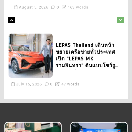
อุตสาหกรรม และธุรกิจแห่ง
International Mini
ประสบการณ์ Dining ริมเจ้าพระยา
อนาคตในไทย และระดับ
August 5, 2026
Marathon 2026 Run For
0
163 words
เมนูพิเศษ และของขวัญแทนใจจาก
ภูมิภาคพร้อมขับเคลื่อน
Nurses สนับสนุนนักเรียน
1
อธิปไตยดิจิทัลของไทย
July 21, 2026
0
18 words
พยาบาล และสมทบทุน “ทุน
หลากหลายแบรนด์
สร้างความทรงจำที่ดีที่สุดให้
การศึกษาสมเด็จย่า 90”
คุณแม่ ณ ไอคอนสยาม และ
ไอซีเอส กับประสบการณ์
3
Dining ริมเจ้าพระยา เมนู
LEPAS Thailand เดินหน้า
พิเศษ และของขวัญแทนใจ
ขยายเครือข่ายทั่วประเทศ
จากหลากหลายแบรนด์
เปิด “LEPAS MK
August 5, 2026
0
163 words
รามอินทรา” ต้นแบบโชว์รูม
และศูนย์บริการมาตรฐาน
ใหม่
2
July 15, 2026
0
47 words
บี.กริม และ บางกอกโพสต์
เดินหน้าส่งต่อพลังแห่งการ
ให้ ผ่าน Bangkok Post
4
International Mini
Robb Report Thailand เปิด
Marathon 2026 Run For
ตัวฉบับปฐมฤกษ์ พร้อม
Nurses สนับสนุนนักเรียน
ประกาศจัดงาน Best of
July 21, 2026
0
18 words
พยาบาล และสมทบทุน “ทุน
the Best 2026 สานต่อ