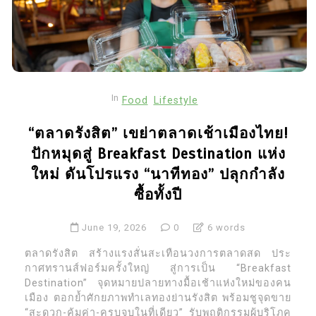
In
Food
Lifestyle
“ตลาดรังสิต” เขย่าตลาดเช้าเมืองไทย!
ปักหมุดสู่ Breakfast Destination แห่ง
ใหม่ ดันโปรแรง “นาทีทอง” ปลุกกำลัง
ซื้อทั้งปี
June 19, 2026
0
6 words
ตลาดรังสิต สร้างแรงสั่นสะเทือนวงการตลาดสด ประ
กาศทรานส์ฟอร์มครั้งใหญ่ สู่การเป็น “Breakfast
Destination” จุดหมายปลายทางมื้อเช้าแห่งใหม่ของคน
เมือง ตอกย้ำศักยภาพทำเลทองย่านรังสิต พร้อมชูจุดขาย
“สะดวก-คุ้มค่า-ครบจบในที่เดียว” รับพฤติกรรมผู้บริโภค