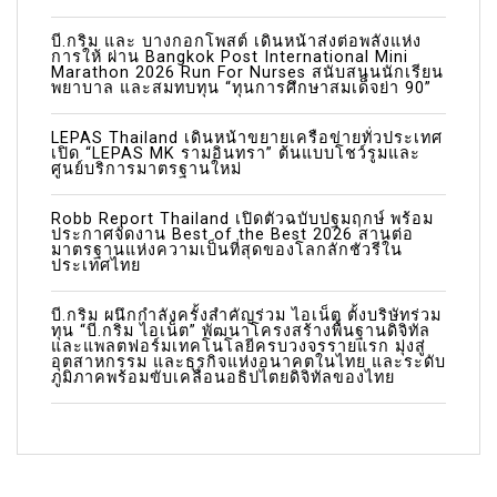
บี.กริม และ บางกอกโพสต์ เดินหน้าส่งต่อพลังแห่ง
การให้ ผ่าน Bangkok Post International Mini
Marathon 2026 Run For Nurses สนับสนุนนักเรียน
พยาบาล และสมทบทุน “ทุนการศึกษาสมเด็จย่า 90”
LEPAS Thailand เดินหน้าขยายเครือข่ายทั่วประเทศ
เปิด “LEPAS MK รามอินทรา” ต้นแบบโชว์รูมและ
ศูนย์บริการมาตรฐานใหม่
Robb Report Thailand เปิดตัวฉบับปฐมฤกษ์ พร้อม
ประกาศจัดงาน Best of the Best 2026 สานต่อ
มาตรฐานแห่งความเป็นที่สุดของโลกลักชัวรีใน
ประเทศไทย
บี.กริม ผนึกกำลังครั้งสำคัญร่วม ไอเน็ต ตั้งบริษัทร่วม
ทุน “บี.กริม ไอเน็ต” พัฒนาโครงสร้างพื้นฐานดิจิทัล
และแพลตฟอร์มเทคโนโลยีครบวงจรรายแรก มุ่งสู่
อุตสาหกรรม และธุรกิจแห่งอนาคตในไทย และระดับ
ภูมิภาคพร้อมขับเคลื่อนอธิปไตยดิจิทัลของไทย