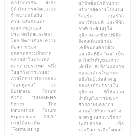
คอร์ปอเรชั่น จำกัด
บริษัทชั้นนำด้านการ
ผู้นำในการผลิตและจัด
บริหารจัดการโรงแรม
จำหน่ายแป้งมัน
รีสอร์ต เซอร์วิส
สำปะหลังดัดแปร
อพาร์ตเมนต์ และที่พัก
คุณภาพสูงของ
อาศัยระดับหรูใน
ประเทศไทยและของ
ภูมิภาคเอเชียแปซิฟิก
โลก ที่ตอบสนองความ
ยังคงเดินหน้าขับ
ต้องการของ
เคลื่อนองค์กรด้วย
อุตสาหกรรมที่หลาก
แนวคิดที่ยึด “คน” เป็น
หลายทั้งในประเทศ
หัวใจสำคัญของการ
และต่างประเทศ หนึ่ง
เติบโต สะท้อนบทบาท
ในธุรกิจการเกษตร
ขององค์กรในฐานะ
ภายใต้การบริหารของ
หนึ่งในผู้เล่นสำคัญ
“กลุ่มพูลผล” จัด
ของธุรกิจบริการใน
Business Forum
ภูมิภาค ที่ให้ความ
หัวข้อ “COSMENA
สำคัญกับการพัฒนา
Series: The
ศักยภาพบุคลากร
Innovation Forum
ควบคู่ไปกับการสร้าง
Experience 2026”
มาตรฐานการบริการ
ภายใต้แนวคิด
ระดับสากล เพื่อ
“Formulating
รองรับการเติบโตของ