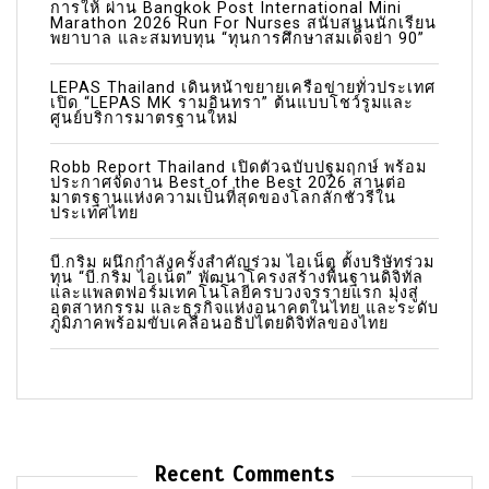
การให้ ผ่าน Bangkok Post International Mini
Marathon 2026 Run For Nurses สนับสนุนนักเรียน
n
พยาบาล และสมทบทุน “ทุนการศึกษาสมเด็จย่า 90”
LEPAS Thailand เดินหน้าขยายเครือข่ายทั่วประเทศ
เปิด “LEPAS MK รามอินทรา” ต้นแบบโชว์รูมและ
ศูนย์บริการมาตรฐานใหม่
Robb Report Thailand เปิดตัวฉบับปฐมฤกษ์ พร้อม
ประกาศจัดงาน Best of the Best 2026 สานต่อ
มาตรฐานแห่งความเป็นที่สุดของโลกลักชัวรีใน
ประเทศไทย
บี.กริม ผนึกกำลังครั้งสำคัญร่วม ไอเน็ต ตั้งบริษัทร่วม
ทุน “บี.กริม ไอเน็ต” พัฒนาโครงสร้างพื้นฐานดิจิทัล
และแพลตฟอร์มเทคโนโลยีครบวงจรรายแรก มุ่งสู่
อุตสาหกรรม และธุรกิจแห่งอนาคตในไทย และระดับ
ภูมิภาคพร้อมขับเคลื่อนอธิปไตยดิจิทัลของไทย
Recent Comments