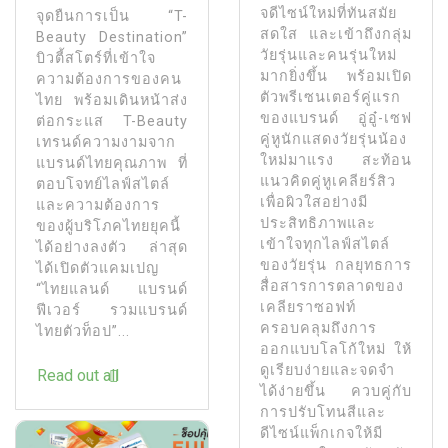
จดีไซน์ใหม่ที่ทันสมัย
จุดยืนการเป็น “T-
สดใส และเข้าถึงกลุ่ม
Beauty Destination”
วัยรุ่นและคนรุ่นใหม่
บิวตี้สโตร์ที่เข้าใจ
มากยิ่งขึ้น พร้อมเปิด
ความต้องการของคน
ตัวพรีเซนเตอร์คู่แรก
ไทย พร้อมเดินหน้าส่ง
ของแบรนด์ อู่อู๋-เซฟ
ต่อกระแส T-Beauty
คู่หูนักแสดงวัยรุ่นน้อง
เทรนด์ความงามจาก
ใหม่มาแรง สะท้อน
แบรนด์ไทยคุณภาพ ที่
แนวคิดคู่หูเคลียร์สิว
ตอบโจทย์ไลฟ์สไตล์
เพื่อผิวใสอย่างมี
และความต้องการ
ประสิทธิภาพและ
ของผู้บริโภคไทยยุคนี้
เข้าใจทุกไลฟ์สไตล์
ได้อย่างลงตัว ล่าสุด
ของวัยรุ่น กลยุทธการ
ได้เปิดตัวแคมเปญ
สื่อสารการตลาดของ
“ไทยแลนด์ แบรนด์
เคลียราซอฟท์
ฟีเวอร์ รวมแบรนด์
ครอบคลุมถึงการ
ไทยตัวท็อป”...
ออกแบบโลโก้ใหม่ ให้
ดูเรียบง่ายและจดจำ
Read out all
ได้ง่ายขึ้น ควบคู่กับ
การปรับโทนสีและ
ดีไซน์แพ็กเกจให้มี