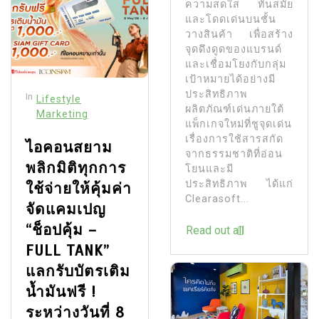
ความสดใส ทันสมัย
และโดดเด่นบนชั้น
วางสินค้า เพื่อสร้าง
จุดดึงดูดของแบรนด์
และเชื่อมโยงกับกลุ่ม
เป้าหมายได้อย่างมี
ประสิทธิภาพ
In
Lifestyle
ผลิตภัณฑ์เด่นภายใต้
Marketing
แพ็กเกจใหม่ที่ชูจุดเด่น
เรื่องการใช้สารสกัด
ไอคอนสยาม
จากธรรมชาติที่อ่อน
พลิกมิติทุกการ
โยนและมี
ประสิทธิภาพ ได้แก่
ใช้จ่ายให้คุ้มค่า
Clearasoft...
จัดแคมเปญ
“ช็อปคุ้ม –
Read out all
FULL TANK”
แลกรับบัตรเติม
น้ำมันฟรี !
ระหว่างวันที่ 8