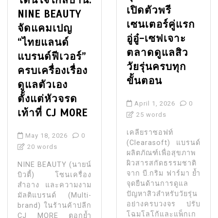
เปิดตัวพรี
NINE BEAUTY
เซนเตอร์คู่แรก
จัดแคมเปญ
อู่อู๋-เซฟเจาะ
“ไทยแลนด์
ตลาดดูแลสิว
แบรนด์ฟีเวอร์”
วัยรุ่นครบทุก
ครบเครื่องเรื่อง
ขั้นตอน
ดูแลตัวเอง
ตั้งแต่หัวจรด
April 1, 2026
0
เท้าที่ CJ MORE
25 words
เคลียราซอฟท์
May 18, 2026
0
(Clearasoft) แบรนด์
20 words
ผลิตภัณฑ์เพื่อสุขภาพ
ผิวสารสกัดธรรมชาติ
NINE BEAUTY (นายน์
จาก บี.กริม ฟาร์มา ย้ำ
บิวตี้) โซนเครื่อง
จุดยืนด้านการดูแล
สำอาง และความงาม
ปัญหาสิวสำหรับวัยรุ่น
มัลติแบรนด์ (Multi-
อย่างครบวงจร ปรับ
brand) ในร้านค้าปลีก
โฉมโลโก้และแพ็กเก
CJ MORE ตอกย้ำ