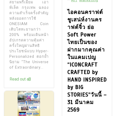
Art
Marketing
สยามพรีเมี่ยม เอา
ท์เล็ต กรุงเทพ ฉลอง
ไอคอนคราฟต์
ความสำเร็จครั้งสำคัญ
หลังยอดการใช้
ชูเสน่ห์งานคร
ONESIAM Coin
าฟต์จิ๋ว ย่อ
เติบโตทะยานกว่า
Soft Power
200% พร้อมเดินหน้า
อัปเกรดความคุ้มค่า
ไทยเป็นของ
ครั้งใหญ่ผ่านสิทธิ
ฝากมากคุณค่า
ประโยชน์แบบ Hyper-
ในแคมเปญ
Personalized ตอกย้ำ
นิยาม “The Universe
“ICONCRAFT
of Extraordinary...
CRAFTED by
HAND INSPIRED
Read out all
by BIG
STORIES”วันนี้ –
31 มีนาคม
2569