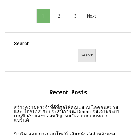
P
1
2
3
Next
o
s
t
Search
s
Search
p
a
g
i
Recent Posts
n
a
สร้างความทรงจำที่ดีที่สุดให้คุณแม่ ณ ไอคอนสยาม
และ ไอซีเอส กับประสบการณ์ Dining ริมเจ้าพระยา
t
เมนูพิเศษ และของขวัญแทนใจจากหลากหลาย
แบรนด์
i
บี.กริม และ บางกอกโพสต์ เดินหน้าส่งต่อพลังแห่ง
o