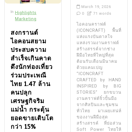
March 19, 2026
In
Highlights
0
71 words
Marketing
ไอคอนคราฟต์
(ICONCRAFT) พื้นที่
สงกรานต์
แห่งแรงบันดาลใจ
ไอคอนสยาม
แหล่งรวมงานคราฟต์
ประสบความ
สร้างสรรค์จากช่าง
ฝีมือไทยที่ใหญ่ที่สุด
สำเร็จเกินคาด
ต้อนรับเดือนมีนาคม
ดึงนักท่องเที่ยว
ด้วยแคมเปญ
“ICONCRAFT
ร่วมประเพณี
CRAFTED by HAND
ไทย 1.47 ล้าน
INSPIRED by BIG
คนปลุก
STORIES” ยกขบวน
งานคราฟต์จิ๋วปั้นมือ
เศรษฐกิจริม
จากศิลปินและชุมชน
แม่น้ำ กระตุ้น
ทั่วไทย มาเผยเสน่ห์
ยอดขายเติบโต
ของงานฝีมือสุด
สร้างสรรค์ ที่ย่อส่วน
กว่า 15%
Soft Power ไทยให้