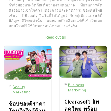
T-Beauty Destination จุดหมายสำคัญสำหรับผู้บริโภคที่
กำลังมองหาผลิตภัณฑ์ความงามคุณภาพ ที่ผ่านการคัด
สรรอย่างเข้าใจความต้องการและพฤติกรรมของคนไทย
เชื่อว่า T-Beauty ในวันนี้ไม่ได้ถูกจำกัดอยู่เพียงแบรนด์ที่
มีสัญชาติไทยเท่านั้น แต่หมายถึงผลิตภัณฑ์ที่เข้าใจและ
ตอบโจทย์วิถีชีวิตของคนไทยอย่างแท้จริง...
Read out all
In
Business
In
Beauty
Marketing
Marketing
Clearasoft อัพ
ช้อปของดีราคา
ลุคใหม่ พร้อม
โดนใจใกล้บ้าน: