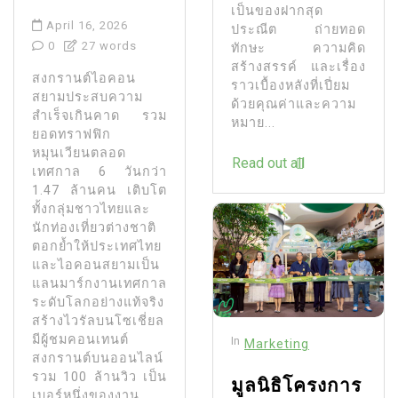
เป็นของฝากสุด
April 16, 2026
ประณีต ถ่ายทอด
0
27 words
ทักษะ ความคิด
สร้างสรรค์ และเรื่อง
สงกรานต์ไอคอน
ราวเบื้องหลังที่เปี่ยม
สยามประสบความ
ด้วยคุณค่าและความ
สำเร็จเกินคาด รวม
หมาย...
ยอดทราฟฟิก
หมุนเวียนตลอด
Read out all
เทศกาล 6 วันกว่า
1.47 ล้านคน เติบโต
ทั้งกลุ่มชาวไทยและ
นักท่องเที่ยวต่างชาติ
ตอกย้ำให้ประเทศไทย
และไอคอนสยามเป็น
แลนมาร์กงานเทศกาล
ระดับโลกอย่างแท้จริง
สร้างไวรัลบนโซเชี่ยล
มีผู้ชมคอนเทนต์
In
Marketing
สงกรานต์บนออนไลน์
รวม 100 ล้านวิว เป็น
มูลนิธิโครงการ
เบอร์หนึ่งของงาน