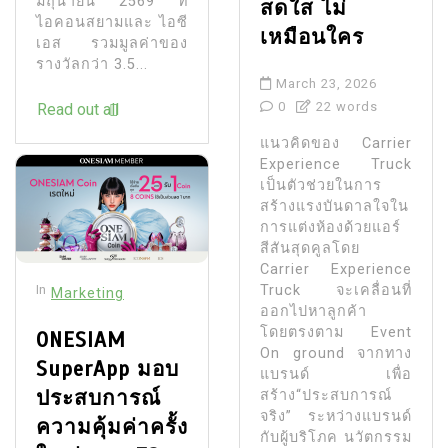
มิถุนายน 2569 ที่
สดใส ไม่
ไอคอนสยามและ ไอซี
เหมือนใคร
เอส รวมมูลค่าของ
รางวัลกว่า 3.5...
March 23, 2026
0
22 words
Read out all
แนวคิดของ Carrier
Experience Truck
เป็นตัวช่วยในการ
สร้างแรงบันดาลใจใน
การแต่งห้องด้วยแอร์
สีสันสุดคูลโดย
Carrier Experience
In
Truck จะเคลื่อนที่
Marketing
ออกไปหาลูกค้า
โดยตรงตาม Event
ONESIAM
On ground จากทาง
SuperApp มอบ
แบรนด์ เพื่อ
ประสบการณ์
สร้าง“ประสบการณ์
จริง” ระหว่างแบรนด์
ความคุ้มค่าครั้ง
กับผู้บริโภค นวัตกรรม