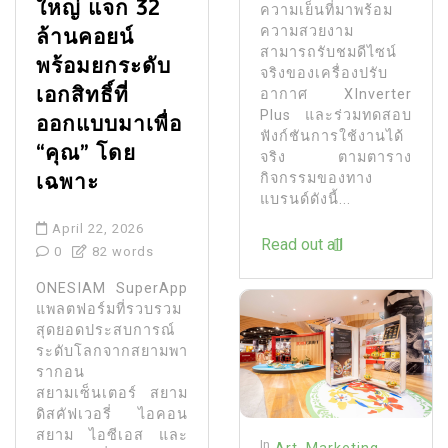
ใหญ่ แจก 32
ความเย็นที่มาพร้อม
ความสวยงาม
ล้านคอยน์
สามารถรับชมดีไซน์
พร้อมยกระดับ
จริงของเครื่องปรับ
เอกสิทธิ์ที่
อากาศ XInverter
Plus และร่วมทดสอบ
ออกแบบมาเพื่อ
ฟังก์ชันการใช้งานได้
“คุณ” โดย
จริง ตามตาราง
เฉพาะ
กิจกรรมของทาง
แบรนด์ดังนี้...
April 22, 2026
Read out all
0
82 words
ONESIAM SuperApp
แพลตฟอร์มที่รวบรวม
สุดยอดประสบการณ์
ระดับโลกจากสยามพา
รากอน
สยามเซ็นเตอร์ สยาม
ดิสคัฟเวอรี่ ไอคอน
สยาม ไอซีเอส และ
In