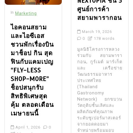
NEXTOPIA ชั้น 5
ศูนย์การค้า
In
Marketing
สยามพารากอน
ไอคอนสยาม
March 19, 2026
และไอซีเอส
0
178 words
ชวนพักเรื่องบิน
มูลนิธิโครงการหลวง
มาช็อป กิน สุด
ร่วมกับ สยามพารา
ฟินกับแคมเปญ
กอน, กูร์เมต์ มาร์เก็ต
และ เครือข่าย
“FLY-LESS
วัฒนธรรมอาหาร
SHOP-MORE”
ประเทศไทย
ช็อปสนุกรับ
(Thailand
Gastronomy
สิทธิพิเศษสุด
Network) ยกขบวน
คุ้ม ตลอดเดือน
วัตถุดิบชั้นเลิศและ
ผลิตภัณฑ์คุณภาพ
เมษายนนี้
ระดับซูเปอร์มาสเตอร์
จากยอดดอยมา
April 1, 2026
0
จำหน่ายพร้อมมอบ