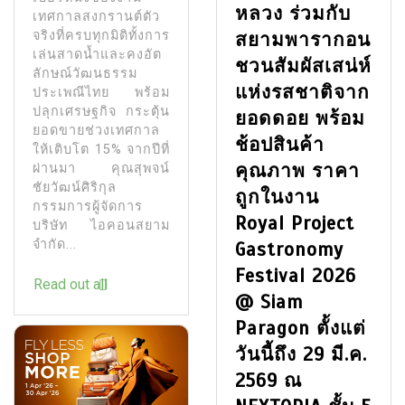
หลวง ร่วมกับ
เทศกาลสงกรานต์ตัว
จริงที่ครบทุกมิติทั้งการ
สยามพารากอน
เล่นสาดน้ำและคงอัต
ชวนสัมผัสเสน่ห์
ลักษณ์วัฒนธรรม
แห่งรสชาติจาก
ประเพณีไทย พร้อม
ปลุกเศรษฐกิจ กระตุ้น
ยอดดอย พร้อม
ยอดขายช่วงเทศกาล
ช้อปสินค้า
ให้เติบโต 15% จากปีที่
คุณภาพ ราคา
ผ่านมา คุณสุพจน์
ชัยวัฒน์ศิริกุล
ถูกในงาน
กรรมการผู้จัดการ
Royal Project
บริษัท ไอคอนสยาม
จำกัด...
Gastronomy
Festival 2026
Read out all
@ Siam
Paragon ตั้งแต่
วันนี้ถึง 29 มี.ค.
2569 ณ