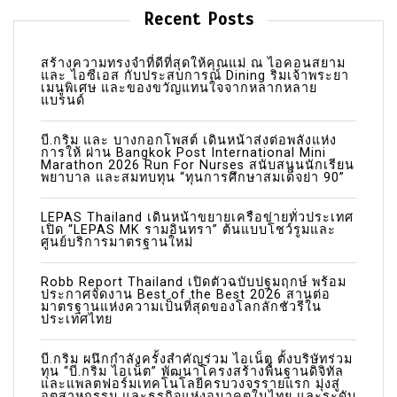
i
Recent Posts
g
a
สร้างความทรงจำที่ดีที่สุดให้คุณแม่ ณ ไอคอนสยาม
และ ไอซีเอส กับประสบการณ์ Dining ริมเจ้าพระยา
เมนูพิเศษ และของขวัญแทนใจจากหลากหลาย
t
แบรนด์
i
บี.กริม และ บางกอกโพสต์ เดินหน้าส่งต่อพลังแห่ง
o
การให้ ผ่าน Bangkok Post International Mini
Marathon 2026 Run For Nurses สนับสนุนนักเรียน
n
พยาบาล และสมทบทุน “ทุนการศึกษาสมเด็จย่า 90”
LEPAS Thailand เดินหน้าขยายเครือข่ายทั่วประเทศ
เปิด “LEPAS MK รามอินทรา” ต้นแบบโชว์รูมและ
ศูนย์บริการมาตรฐานใหม่
Robb Report Thailand เปิดตัวฉบับปฐมฤกษ์ พร้อม
ประกาศจัดงาน Best of the Best 2026 สานต่อ
มาตรฐานแห่งความเป็นที่สุดของโลกลักชัวรีใน
ประเทศไทย
บี.กริม ผนึกกำลังครั้งสำคัญร่วม ไอเน็ต ตั้งบริษัทร่วม
ทุน “บี.กริม ไอเน็ต” พัฒนาโครงสร้างพื้นฐานดิจิทัล
และแพลตฟอร์มเทคโนโลยีครบวงจรรายแรก มุ่งสู่
อุตสาหกรรม และธุรกิจแห่งอนาคตในไทย และระดับ