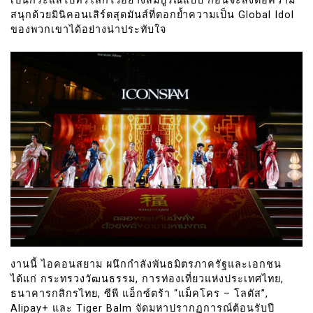
เป็นกระแสไปทั่วโลกไว้อย่างสมบูรณ์แบบ ก่อนจะส่งต่อความ
สนุกด้วยมินิคอนเสิร์ตสุดมันส์ที่ตอกย้ำความเป็น Global Idol
ของพวกเขาได้อย่างน่าประทับใจ
งานนี้ ไอคอนสยาม ผนึกกำลังพันธมิตรภาครัฐและเอกชน
ได้แก่ กระทรวงวัฒนธรรม, การท่องเที่ยวแห่งประเทศไทย,
ธนาคารกสิกรไทย, ซีพี แอ็กซ์ตร้า “แม็คโคร – โลตัส”,
Alipay+ และ Tiger Balm จัดมหาปรากฏการณ์ต้อนรับปี