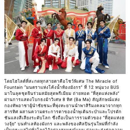
โดยไฮไลต์ที่สะกดทุกสายตาคือโชว์พิเศษ The Miracle of
Fountain “มนตราแห่งโค้งน้ำท้องมังกร” ที่ 12 หนุ่มวง BUS
มาในลุคชุดจีนร่วมสมัยสุดพรีเมียม ถ่ายทอด “ที่สุดแห่งพลัง”
ผ่านการแสดงโบกธงม้าวิเศษ 8 ทิศ (Ba Ma) สัญลักษณ์แห่ง
กองทัพอาชาผู้นำชัยชนะที่พุ่งทะยานนำพาสิริมงคลมาจากทุก
สารทิศ ผสานความตระการตาของน้ำพุเต้นระบำและโปรดัก
ชันแสงสีเสียงระดับโลก ซึ่งถือเป็นการรวมตัวของ “ที่สุดแห่งฮ
วงจุ้ย” บนทำเลท้องมังกร และพลังของศิลปินรุ่นใหม่ที่กำลัง