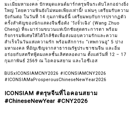
มะเมียมหามงคล ปักหมุดแลนด์มาร์กตรุษจีนระดับโลกอย่างยิ่ง
ใหญ่ โดยความฟินยังไม่หมดเพียงเท่านี้! แฟนๆ เตรียมรับความ
ปังกันต่อ ในวันที่ 14 กุมภาพันธ์นี้ เตรียมพบกับการปรากฏตัว
ครั้งสำคัญของนักแสดงจีนชื่อดัง ‘วังจั๋วเฉิง’ (Wang Zhuo
Cheng) ที่จะมาร่วมขบวนแห่เบิกชัยสุดตระการตา พร้อม
กิจกรรมพิเศษให้ได้ใกล้ชิดเพื่อส่งมอบความรักและความ
สำเร็จในวันแห่งความรัก พร้อมสักการะ “เทพกวนอู” 5 ปาง
มหามงคล ที่อัญเชิญจากสาธารณรัฐประชาชนจีน และอิ่ม
อร่อยกับสตรีทฟู้ดมงคลชั้นเลิศตลอดงาน ตั้งแต่วันที่ 12 – 17
กุมภาพันธ์ 2569 ณ ไอคอนสยาม และไอซีเอส
BUSxICONSIAMCNY2026 #ICONSIAMCNY2026
#ICONSIAMaProsperousChineseNewYear2026
ICONSIAM #ตรุษจีนที่ไอคอนสยาม
#ChineseNewYear #CNY2026