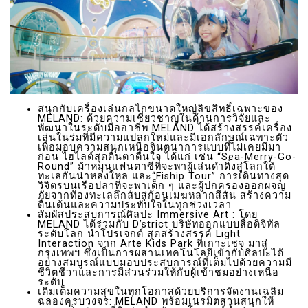
สนุกกับเครื่องเล่นกลไกขนาดใหญ่ลิขสิทธิ์เฉพาะของ
MELAND: ด้วยความเชี่ยวชาญในด้านการวิจัยและ
พัฒนาในระดับมืออาชีพ MELAND ได้สร้างสรรค์เครื่อง
เล่นในร่มที่มีความแปลกใหม่และมีเอกลักษณ์เฉพาะตัว
เพื่อมอบความสนุกเหนือจินตนาการแบบที่ไม่เคยมีมา
ก่อน ไฮไลต์สุดตื่นตาตื่นใจ ได้แก่ เช่น “Sea-Merry-Go-
Round” ม้าหมุนแฟนตาซีที่จะพาผู้เล่นดำดิ่งสู่โลกใต้
ทะเลอันน่าหลงใหล และ“Fiship Tour” การเดินทางสุด
วิจิตรบนเรือปลาที่จะพาเด็ก ๆ และผู้ปกครองออกผจญ
ภัยจากท้องทะเลลึกลับสู่ก้อนเมฆหลากสีสัน สร้างความ
ตื่นเต้นและความประทับใจในทุกช่วงเวลา
สัมผัสประสบการณ์ศิลปะ Immersive Art : โดย
MELAND ได้ร่วมกับ D’strict บริษัทออกแบบสื่อดิจิทัล
ระดับโลก นำโปรเจกต์ สุดสร้างสรรค์ Light
Interaction จาก Arte Kids Park ที่เกาะเชจู มาสู่
กรุงเทพฯ ซึ่งเป็นการผสานเทคโนโลยีเข้ากับศิลปะได้
อย่างสมบูรณ์แบบมอบประสบการณ์ที่เต็มไปด้วยความมี
ชีวิตชีวาและการมีส่วนร่วมให้กับผู้เข้าชมอย่างเหนือ
ระดับ
เติมเต็มความสุขในทุกโอกาสด้วยบริการจัดงานเฉลิม
ฉลองครบวงจร: MELAND พร้อมเนรมิตสวนสนุกให้