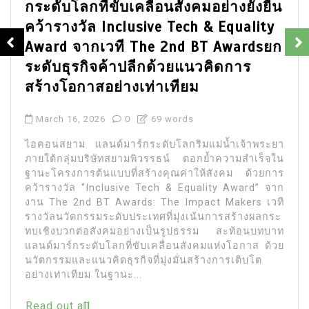
กระดับโลกที่ขับเคลื่อนสังคมอย่างยั่งยืน
คว้ารางวัล Inclusive Tech & Equality
Award จากเวที The 2nd BT Awardsยก
ระดับธุรกิจค้าปลีกด้วยแนวคิดการ
สร้างโอกาสอย่างเท่าเทียม
March 16, 2026
0
69 words
ไอคอนสยาม แลนด์มาร์กระดับโลกริมแม่น้ำเจ้าพระยา
ภายใต้กลุ่มบริษัทสยามพิวรรธน์ ตอกย้ำความสำเร็จใน
ฐานะโครงการต้นแบบที่สร้างคุณค่าให้สังคม ด้วยการ
คว้ารางวัล “Inclusive Tech & Equality Award” จาก
งาน The 2nd BT Awards: The Impact Makers เวที
รางวัลนวัตกรรมระดับประเทศที่มุ่งเน้นการสร้างผลกระ
ทบเชิงบวกต่อสังคมอย่างเป็นรูปธรรม สะท้อนบทบาท
แลนด์มาร์กระดับโลกที่ขับเคลื่อนสังคมแห่งโอกาส ด้วย
นวัตกรรมและแนวคิดธุรกิจที่มุ่งมั่นสร้างการเติบโต
อย่างเท่าเทียม ในฐานะ...
Read out all