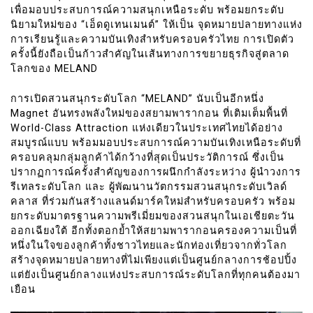
เพื่อมอบประสบการณ์ความสนุกเหนือระดับ พร้อมยกระดับ
นิยามใหม่ของ “เอ็ดดูเทนเมนต์” ให้เป็น จุดหมายปลายทางแห่ง
การเรียนรู้และความบันเทิงสำหรับครอบครัวไทย การเปิดตัว
ครั้งนี้ยังถือเป็นก้าวสำคัญในเส้นทางการขยายธุรกิจสู่ตลาด
โลกของ MELAND
การเปิดสวนสนุกระดับโลก “MELAND” นับเป็นอีกหนึ่ง
Magnet อันทรงพลังใหม่ของสยามพารากอน ที่เติมเต็มพื้นที่
World-Class Attraction แห่งเดียวในประเทศไทยได้อย่าง
สมบูรณ์แบบ พร้อมมอบประสบการณ์ความบันเทิงเหนือระดับที่
ครอบคลุมกลุ่มลูกค้าได้กว้างที่สุดเป็นประวัติการณ์ ซึ่งเป็น
ปรากฏการณ์ครั้งสำคัญของการผนึกกำลังระหว่าง ผู้นำวงการ
รีเทลระดับโลก และ ผู้พัฒนานวัตกรรมสวนสนุกระดับเวิลด์
คลาส ที่ร่วมกันสร้างแลนด์มาร์คใหม่สำหรับครอบครัว พร้อม
ยกระดับมาตรฐานความพรีเมี่ยมของสวนสนุกในเอเชียตะวัน
ออกเฉียงใต้ อีกทั้งตอกย้ำให้สยามพารากอนครองความเป็นที่
หนึ่งในใจของลูกค้าทั้งชาวไทยและนักท่องเที่ยวจากทั่วโลก
สร้างจุดหมายปลายทางที่ไม่เพียงแต่เป็นศูนย์กลางการช้อปปิ้ง
แต่ยังเป็นศูนย์กลางแห่งประสบการณ์ระดับโลกที่ทุกคนต้องมา
เยือน