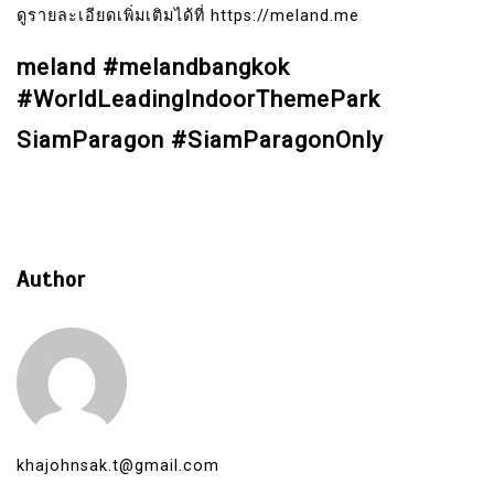
ดูรายละเอียดเพิ่มเติมได้ที่ https://meland.me
meland #melandbangkok
#WorldLeadingIndoorThemePark
SiamParagon #SiamParagonOnly
Author
khajohnsak.t@gmail.com