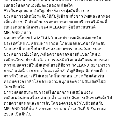
“MELAND สยามพารากอน นับเป็นโครงการแรกของแบรนด์ที่
เปิดตัวในตลาดเอเชียตะวันออกเฉียงใต้
ซึ่งเป็นหมุดหมายสำคัญอย่างยิ่ง เรามุ่งมั่นที่จะมอบ
ประสบการณ์เหนือระดับให้กับผู้เข้าชมทั้งชาวไทยและนักท่อง
เที่ยวต่างชาติ ผ่านกิจกรรมหลากหลายและบริการพรีเมียมที่
เป็นเอกลักษณ์เฉพาะของ MELAND” ผู้บริหารแบรนด์
MELAND กล่าว
นอกจากนี้การเปิด MELAND นอกประเทศจีนแห่งแรกใน
ประเทศไทย ณ สยามพารากอน โกลบอลแลนด์มาร์คระดับ
โลกแห่งนี้ ตอกย้ำพันธกิจของสยามพารากอนในการมอบ
ประสบการณ์ยิ่งใหญ่เหนือความคาดหมายที่แปลกใหม่ไม่
เหมือนใครอย่างต่อเนื่อง การเนรมิตโลกแห่งจินตนาการและ
ความมหัศจรรย์ในธีมเทพนิยายที่ชื่อว่า “MELAND สยามพารา
กอน” แห่งนี้ จะกลายเป็นแม่เหล็กสำคัญที่ดึงดูดนักท่องเที่ยว
จากทั่วโลกอย่างที่ไม่เคยเกิดขึ้นมาก่อน และพร้อมต้อนรับ
ครอบครัวจากทั่วโลกด้วยความสนุกและความบันเทิงที่ไม่มี
ใครเทียบได้
มาร่วมสัมผัสประสบการณ์ไปกับกิจกรรมเสมือนจริง
เพลิดเพลินกับเครื่องเล่นสุดล้ำ และเริ่มต้นการเดินทางที่เต็มไป
ด้วยความสนุกและการเติบโตของครอบครัวไปด้วยกันกับ
MELAND ได้ที่ชั้น 5 สยามพารากอน ตั้งแต่วันที่ 5 ธันวาคม
2568 เป็นต้นไป