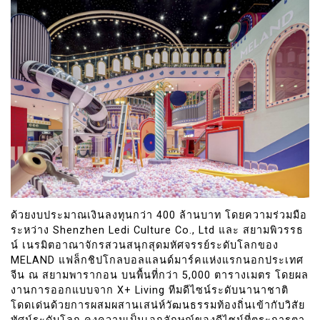
ด้วยงบประมาณเงินลงทุนกว่า 400 ล้านบาท โดยความร่วมมือ
ระหว่าง Shenzhen Ledi Culture Co., Ltd และ สยามพิวรรธ
น์ เนรมิตอาณาจักรสวนสนุกสุดมหัศจรรย์ระดับโลกของ
MELAND แฟล็กชิปโกลบอลแลนด์มาร์คแห่งแรกนอกประเทศ
จีน ณ สยามพารากอน บนพื้นที่กว่า 5,000 ตารางเมตร โดยผล
งานการออกแบบจาก X+ Living ทีมดีไซน์ระดับนานาชาติ
โดดเด่นด้วยการผสมผสานเสน่ห์วัฒนธรรมท้องถิ่นเข้ากับวิสัย