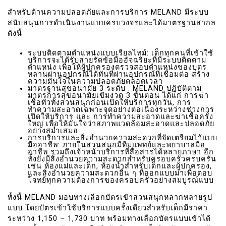
สำหรับด้านความปลอดภัยและการบริการ MELAND มีระบบ
สนับสนุนการดำเนินงานแบบครบวงจรและได้มาตรฐานสากล
ดังนี้
ระบบติดตามตำแหน่งแบบเรียลไทม์: เด็กทุกคนที่เข้าใช้
บริการจะได้รับสายรัดข้อมืออัจฉริยะที่มีระบบติดตาม
ตำแหน่ง เพื่อให้ผู้ปกครองตรวจสอบตำแหน่งของบุตร
หลานผ่านอุปกรณ์ได้ทันทีผ่านอุปกรณ์ที่เชื่อมต่อ สร้าง
ความมั่นใจในความปลอดภัยตลอดเวลา
มาตรฐานสุขอนามัย 3 ระดับ : MELAND ปฏิบัติตาม
มาตรการสุขอนามัยเข้มงวด 3 ขั้นตอน ได้แก่ การฆ่า
เชื้อทั่วทั้งสวนสนุกก่อนเปิดให้บริการทุกวัน, การ
ทำความสะอาดเฉพาะจุดอย่างต่อเนื่องระหว่างช่วงการ
เปิดให้บริการ และ การทำความสะอาดและฆ่าเชื้อครั้ง
ใหญ่ เพื่อให้มั่นใจว่าสภาพแวดล้อมสะอาดและปลอดภัย
อย่างสม่ำเสมอ
การบริการและสิ่งอำนวยความสะดวกที่จัดเตรียมไว้แบบ
มืออาชีพ: ภายในสวนสนุกมีทีมแพทย์และพยาบาลมือ
อาชีพ รวมถึงเจ้าหน้าบริการที่สื่อสารได้หลายภาษา อีก
ทั้งยังมีสิ่งอำนวยความสะดวกสำหรับครอบครัวครบครัน
เช่น ห้องแม่และเด็ก, ห้องน้ำสำหรับเด็กและผู้ปกครอง,
และสิ่งอำนวยความสะดวกอื่น ๆ ที่ออกแบบมาเพื่อตอบ
โจทย์ทุกความต้องการของครอบครัวอย่างสมบูรณ์แบบ
ทั้งนี้ MELAND มอบทางเลือกบัตรเข้าสวนสนุกหลากหลายรูป
แบบ โดยบัตรเข้าใช้บริการแบบครั้งเดียวสำหรับเด็กมีราคา
ระหว่าง 1,150 – 1,730 บาท พร้อมทางเลือกบัตรแบบเข้าได้