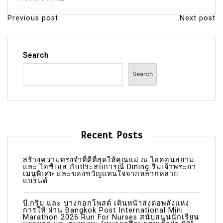
Previous post
Next post
P
o
s
Search
t
Search
n
a
v
i
Recent Posts
g
a
สร้างความทรงจำที่ดีที่สุดให้คุณแม่ ณ ไอคอนสยาม
และ ไอซีเอส กับประสบการณ์ Dining ริมเจ้าพระยา
เมนูพิเศษ และของขวัญแทนใจจากหลากหลาย
t
แบรนด์
i
บี.กริม และ บางกอกโพสต์ เดินหน้าส่งต่อพลังแห่ง
o
การให้ ผ่าน Bangkok Post International Mini
Marathon 2026 Run For Nurses สนับสนุนนักเรียน
n