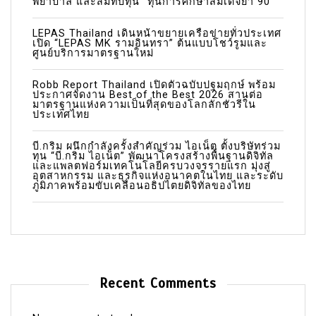
พยาบาล และสมทบทุน “ทุนการศึกษาสมเด็จย่า 90”
LEPAS Thailand เดินหน้าขยายเครือข่ายทั่วประเทศ
เปิด “LEPAS MK รามอินทรา” ต้นแบบโชว์รูมและ
ศูนย์บริการมาตรฐานใหม่
Robb Report Thailand เปิดตัวฉบับปฐมฤกษ์ พร้อม
ประกาศจัดงาน Best of the Best 2026 สานต่อ
มาตรฐานแห่งความเป็นที่สุดของโลกลักชัวรีใน
ประเทศไทย
บี.กริม ผนึกกำลังครั้งสำคัญร่วม ไอเน็ต ตั้งบริษัทร่วม
ทุน “บี.กริม ไอเน็ต” พัฒนาโครงสร้างพื้นฐานดิจิทัล
และแพลตฟอร์มเทคโนโลยีครบวงจรรายแรก มุ่งสู่
อุตสาหกรรม และธุรกิจแห่งอนาคตในไทย และระดับ
ภูมิภาคพร้อมขับเคลื่อนอธิปไตยดิจิทัลของไทย
Recent Comments