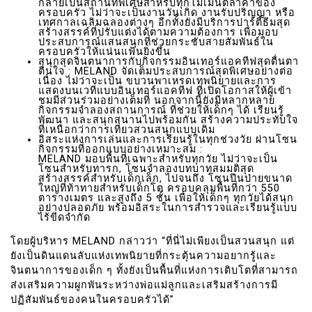
กลายเป็นสถานที่พิเศษสำหรับทุกโมเมนต์ล้ำค่าของ
ครอบครัว ไม่ว่าจะเป็นงานวันเกิด งานรับปริญญา หรือ
เทศกาลเฉลิมฉลองต่างๆ อีกทั้งยังมีบริการปาร์ตี้ธีมสุด
สร้างสรรค์ที่ปรับแต่งได้ตามความต้องการ เพื่อมอบ
ประสบการณ์แสนสนุกที่ช่วยกระชับสายสัมพันธ์ใน
ครอบครัวให้แน่นแฟ้นยิ่งขึ้น
สนุกสุดจินตนาการกับกิจกรรมอินเทอร์แอคทีฟสุดตื่นตา
ตื่นใจ : MELAND จัดเต็มประสบการณ์สุดพิเศษอย่างต่อ
เนื่อง ไม่ว่าจะเป็น ขบวนพาเหรดเทพนิยายและการ
แสดงบนเวทีแบบอินเทอร์แอคทีฟ ที่เปิดโอกาสให้ผู้เข้า
ชมมีส่วนร่วมอย่างเต็มที่ นอกจากนี้ยังมีหลากหลาย
กิจกรรมจำลองสถานการณ์ ที่ช่วยให้เด็กๆ ได้ เรียนรู้
พัฒนา และสนุกสนานไปพร้อมกัน สร้างความประทับใจ
ที่เหนือกว่าการเที่ยวสวนสนุกแบบเดิม
อิสระแห่งการเล่นและการเรียนรู้ในทุกช่วงวัย ผ่านโซน
กิจกรรมที่ออกแบบอย่างเหมาะสม :
MELAND มอบพื้นที่เฉพาะสำหรับทุกวัย ไม่ว่าจะเป็น
โซนสำหรับทารก, โซนจำลองบทบาทสมมติสุด
สร้างสรรค์สำหรับเด็กเล็ก, ไปจนถึง โซนปีนป่ายขนาด
ใหญ่ที่ท้าทายสำหรับเด็กโต ครอบคลุมพื้นที่กว่า 550
ตารางเมตร และสูงถึง 5 ชั้น เพื่อให้เด็กๆ ทุกวัยได้สนุก
อย่างปลอดภัย พร้อมอิสระในการสำรวจและเรียนรู้แบบ
ไร้ขีดจำกัด
โดยผู้บริหาร MELAND กล่าวว่า “ที่นี่ไม่เพียงเป็นสวนสนุก แต่
ยังเป็นดินแดนลับแห่งเทพนิยายที่กระตุ้นความอยากรู้และ
จินตนาการของเด็ก ๆ ทั้งยังเป็นพื้นที่แห่งการเติบโตที่สามารถ
ส่งเสริมความผูกพันระหว่างพ่อแม่ลูกและเสริมสร้างการมี
ปฏิสัมพันธ์ของคนในครอบครัวได้”