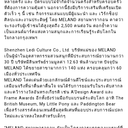
หลายครั้ง และ บัตรแบบไม่จำกัดจำนวนครั้งสำหรับครอบครัว
ที่ต้องการความคุ้มค่า นอกจากนี้ยังมีบริการเสริมที่เตรียมเปิด
ตัวเร็ว ๆ นี้ เช่น กิจกรรมเล่นแบบมีผู้แนะนำ และ เวิร์กช็อป
ศิลปะและงานประดิษฐ์ โดย MELAND สยามพารากอน คาดว่า
จะรองรับผู้เข้าชมได้สูงสุดถึง 2,500 คนต่อวัน ตอกย้ำความ
เป็นแลนด์มาร์คแห่งความสนุกและการเรียนรู้ระดับโลกใน
ใจกลางกรุงเทพฯ
Shenzhen Ledi Culture Co., Ltd. บริษัทแม่ของ MELAND
เป็นผู้นำในอุตสาหกรรมสวนสนุกที่มีประสบการณ์ยาวนานกว่า
30 ปี บริษัทมีสินทรัพย์รวมมูลค่า 12.63 พันล้านบาท ปัจจุบัน
MELAND ได้ขยายสาขามากกว่า 140 แห่ง ครอบคลุมกว่า 60
เมืองทั่วประเทศจีน
MELAND โดดเด่นด้วยเอกลักษณ์ด้านดีไซน์และประสบการณ์
เสมือนจริงที่น่าตื่นตาตื่นใจ จนได้รับการยอมรับในระดับสากล
และคว้ารางวัลอันทรงเกียรติ เช่น A’Design Award และ
Frame Awards อีกทั้งยังร่วมมือกับแบรนด์ระดับโลก อาทิ The
British Museum, My Little Pony และ Paddington Bear
เพื่อสร้างสรรค์คอนเทนต์ธีมสุดพิเศษที่มอบประสบการณ์แปลก
ใหม่และน่าหลงใหลสำหรับเด็กๆ