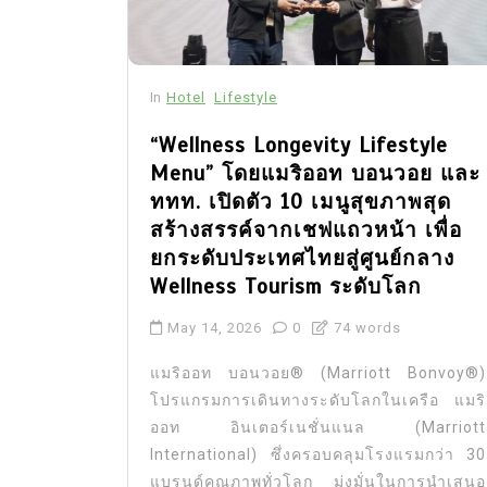
In
Hotel
Lifestyle
“Wellness Longevity Lifestyle
Menu” โดยแมริออท บอนวอย และ
ททท. เปิดตัว 10 เมนูสุขภาพสุด
สร้างสรรค์จากเชฟแถวหน้า เพื่อ
ยกระดับประเทศไทยสู่ศูนย์กลาง
Wellness Tourism ระดับโลก
May 14, 2026
0
74 words
แมริออท บอนวอย® (Marriott Bonvoy®)
โปรแกรมการเดินทางระดับโลกในเครือ แมริ
ออท อินเตอร์เนชั่นแนล (Marriott
International) ซึ่งครอบคลุมโรงแรมกว่า 30
แบรนด์คุณภาพทั่วโลก มุ่งมั่นในการนำเสนอ