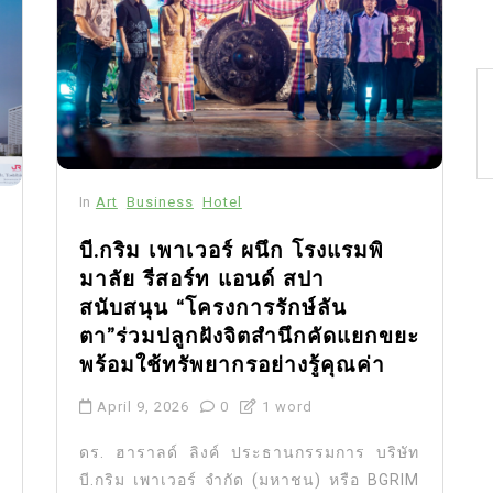
In
Art
Business
Hotel
บี.กริม เพาเวอร์ ผนึก โรงแรมพิ
มาลัย รีสอร์ท แอนด์ สปา
สนับสนุน “โครงการรักษ์ลัน
ตา”ร่วมปลูกฝังจิตสำนึกคัดแยกขยะ
พร้อมใช้ทรัพยากรอย่างรู้คุณค่า
April 9, 2026
0
1 word
ดร. ฮาราลด์ ลิงค์ ประธานกรรมการ บริษัท
บี.กริม เพาเวอร์ จำกัด (มหาชน) หรือ BGRIM