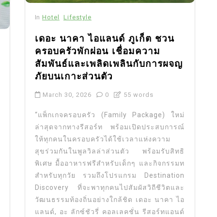
In
Hotel
Lifestyle
เดอะ นาคา ไอแลนด์ ภูเก็ต ชวน
ครอบครัวพักผ่อน เชื่อมความ
สัมพันธ์และเพลิดเพลินกับการผจญ
ภัยบนเกาะส่วนตัว
March 30, 2026
0
55 words
“แพ็กเกจครอบครัว (Family Package) ใหม่
ล่าสุดจากทางรีสอร์ท พร้อมเปิดประสบการณ์
ให้ทุกคนในครอบครัวได้ใช้เวลาแห่งความ
สุขร่วมกันในพูลวิลล่าส่วนตัว พร้อมรับสิทธิ
พิเศษ มื้ออาหารฟรีสำหรับเด็กๆ และกิจกรรมท
สำหรับทุกวัย รวมถึงโปรแกรม Destination
Discovery ที่จะพาทุกคนไปสัมผัสวิถีชีวิตและ
วัฒนธรรมท้องถิ่นอย่างใกล้ชิด เดอะ นาคา ไอ
แลนด์, อะ ลักซ์ชัวรี่ คอลเลคชั่น รีสอร์ทแอนด์