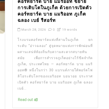
คอร์ทยาร์ด บาย แมริออท ขยาย
การเติบโตในภูเก็ต ด้วยการเปิดตัว
คอร์ทยาร์ด บาย แมริออท ภูเก็ต
ฉลอง เบย์ รีสอร์ท
March 28, 2026
0
19 words
โรงแรมคอร์ทยาร์ดแห่งที่สามในภูเก็ต ยก
ระดับ “อ่าวฉลอง” สู่จุดหมายแห่งการพักผ่อนที่
ผสานเสน่ห์ท้องถิ่นกับความสะดวกสบายทัน
สมัย เพื่อการสำรวจภูเก็ตอย่างไร้ขีดจำกัด
ภูเก็ต, ประเทศไทย — คอร์ทยาร์ด บาย แมริ
ออท® หนึ่งในกว่า 30 แบรนด์ภายใต้พอร์ตโฟ
ลิโอระดับโลกของแมริออท บอนวอย ประกาศ
เปิดตัว คอร์ทยาร์ด บาย แมริออท ภูเก็ต ฉลอง
เบย์...
Read out all