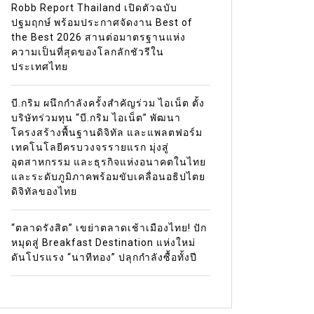
Robb Report Thailand เปิดตัวฉบับ
ปฐมฤกษ์ พร้อมประกาศจัดงาน Best of
the Best 2026 สานต่อมาตรฐานแห่ง
ความเป็นที่สุดของโลกลักชัวรีใน
ประเทศไทย
บี.กริม ผนึกกำลังครั้งสำคัญร่วม ไอเน็ต ตั้ง
บริษัทร่วมทุน “บี.กริม ไอเน็ต” พัฒนา
โครงสร้างพื้นฐานดิจิทัล และแพลตฟอร์ม
เทคโนโลยีครบวงจรรายแรก มุ่งสู่
อุตสาหกรรม และธุรกิจแห่งอนาคตในไทย
และระดับภูมิภาคพร้อมขับเคลื่อนอธิปไตย
ดิจิทัลของไทย
“ตลาดรังสิต” เขย่าตลาดเช้าเมืองไทย! ปัก
หมุดสู่ Breakfast Destination แห่งใหม่
ดันโปรแรง “นาทีทอง” ปลุกกำลังซื้อทั้งปี