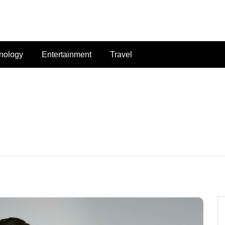
nology
Entertainment
Travel