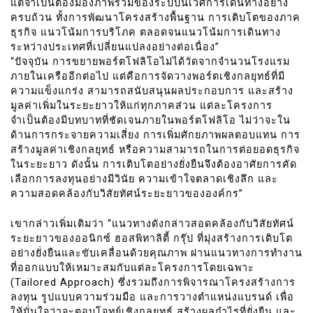
แต่จำเป็นต้องมองภาพรวมของระบบนิเวศการเดินทางอย่าง
ครบถ้วน ทั้งการพัฒนาโครงสร้างพื้นฐาน การเติบโตของภาค
ธุรกิจ แนวโน้มการบริโภค ตลอดจนแนวโน้มการเดินทาง
ระหว่างประเทศที่เปลี่ยนแปลงอย่างต่อเนื่อง”
“ปัจจุบัน การขยายพอร์ตโฟลิโอไม่ได้วัดจากจำนวนโรงแรม
ภายในเครืออีกต่อไป แต่คือการจัดวางพอร์ตเชิงกลยุทธ์ที่มี
ความแข็งแกร่ง สามารถสนับสนุนผลประกอบการ และสร้าง
มูลค่าเพิ่มในระยะยาวให้แก่ทุกภาคส่วน แต่ละโครงการ
จำเป็นต้องมีบทบาทที่ชัดเจนภายในพอร์ตโฟลิโอ ไม่ว่าจะใน
ด้านการกระจายความเสี่ยง การเพิ่มศักยภาพผลตอบแทน การ
สร้างมูลค่าเชิงกลยุทธ์ หรือความสามารถในการต่อยอดธุรกิจ
ในระยะยาว ดังนั้น การเติบโตอย่างยั่งยืนจึงต้องอาศัยการคัด
เลือกการลงทุนอย่างมีวินัย ความเข้าใจตลาดเชิงลึก และ
ความสอดคล้องกับวิสัยทัศน์ระยะยาวขององค์กร”
เขากล่าวเพิ่มเติมว่า “แนวทางดังกล่าวสอดคล้องกับวิสัยทัศน์
ระยะยาวของออนิกซ์ ฮอสพิทาลิตี้ กรุ๊ป ที่มุ่งสร้างการเติบโต
อย่างยั่งยืนและขับเคลื่อนด้วยคุณภาพ ผ่านแนวทางการทำงาน
ที่ออกแบบให้เหมาะสมกับแต่ละโครงการโดยเฉพาะ
(Tailored Approach) ซึ่งรวมถึงการพิจารณาโครงสร้างการ
ลงทุน รูปแบบความร่วมมือ และการวางตำแหน่งแบรนด์ เพื่อ
ให้มั่นใจว่าจะตอบโจทย์เชิงกลยุทธ์ สร้างผลกำไรที่ยั่งยืน และ