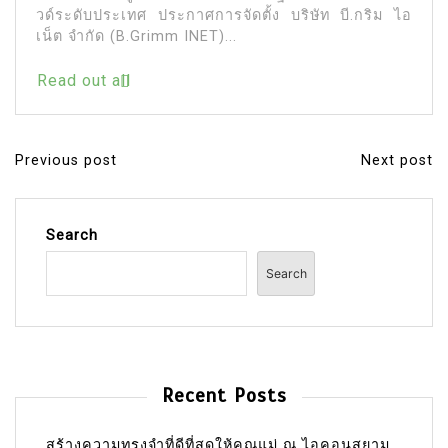
วด์ระดับประเทศ ประกาศการจัดตั้ง บริษัท บี.กริม ไอ
เน็ต จำกัด (B.Grimm INET)...
Read out all
Previous post
Next post
P
o
s
Search
t
Search
n
a
v
i
Recent Posts
g
a
สร้างความทรงจำที่ดีที่สุดให้คุณแม่ ณ ไอคอนสยาม