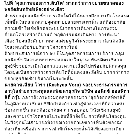
ไปที่ “คุณภาพของการเติบโต” มากกว่าการขยายขนาดของ
พอร์ตสินทรัพย์เพียงอย่างเดียว
สำหรับกลุ่มออนิกซ์ฯ การเติบโตไม่ได้หมายถึงการเปิดโรงแรม
เพิ่มขึ้นในหลากหลายจุดหมายปลายทางเท่านั้น แต่ต้องอาศัย
ความเข้าใจเชิงลึกต่อระบบนิเวศการเดินทางในภาพรวม
ตั้งแต่โครงสร้างดีมานด์ พฤติกรรมนักเดินทาง การพัฒนา
เมือง ไปจนถึงศักยภาพทางเศรษฐกิจในระยะยาว ก่อนตัดสิน
ใจลงทุนหรือรับบริหารโครงการใหม่
ด้วยประสบการณ์กว่า 60 ปีในอุตสาหกรรมการบริการ กลุ่ม
ออนิกซ์ฯ จึงวางบทบาทของตนเองในฐานะพันธมิตรเชิงกล
ยุทธ์ที่ร่วมประเมินโอกาสและความเสี่ยงไปพร้อมกับนักลงทุน
โดยมุ่งเน้นการสร้างการเติบโตที่มั่นคงและยั่งยืน มากกว่าการ
ขยายธุรกิจเชิงปริมาณในระยะสั้น
นายคาชเฉียบ โวรา (Kashyap Vora) รองประธานกรรมการ
อาวุโสฝ่ายการลงทุนและพัฒนาธุรกิจ บริษัท ออนิกซ์ ฮอสพิทา
ลิตี้ กรุ๊ป
กล่าวถึงภาพรวมอุตสาหกรรมว่า “ธุรกิจฮอสพิทาลิตี้
ในภูมิภาคเอเชียแปซิฟิกกำลังก้าวเข้าสู่ช่วงเวลาที่มีความซับ
ซ้อนมากขึ้น และต้องอาศัยความรอบคอบ วินัยเชิงกลยุทธ์
และความเข้าใจตลาดในระดับที่ลึกยิ่งขึ้น การตัดสินใจลงทุน
ในปัจจุบันไม่สามารถพิจารณาจากตัวเลขการฟื้นตัวของนัก
ท่องเที่ยวหรืออัตราการเข้าพักในระยะสั้นได้เพียงอย่างเดียว