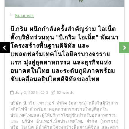
In
Business
บี.กริม ผนึกกำลังครั้งสำคัญร่วม ไอเน็ต
ตั้งบริษัทร่วมทุน “บี.กริม ไอเน็ต” พัฒนา
โครงสร้างพื้นฐานดิจิทัล และ
แพลตฟอร์มเทคโนโลยีครบวงจรราย
แรก มุ่งสู่อุตสาหกรรม และธุรกิจแห่ง
อนาคตในไทย และระดับภูมิภาคพร้อม
ขับเคลื่อนอธิปไตยดิจิทัลของไทย
July 2, 2026
0
52 words
บริษัท บี.กริม เพาเวอร์ จำกัด (มหาชน) หนึ่งในผู้นำการ
ผลิตไฟฟ้าสำหรับภาคอุตสาหกรรมรายใหญ่ที่สุดใน
ประเทศไทยและผู้ให้บริการโซลูชันสำหรับอุตสาหกรรม
และ บริษัท อินเทอร์เน็ตประเทศไทย จำกัด (มหาชน)
หรือ ไอเน็ต ผู้นำด้านโครงสร้างพื้นฐานดิจิทัล และคลา