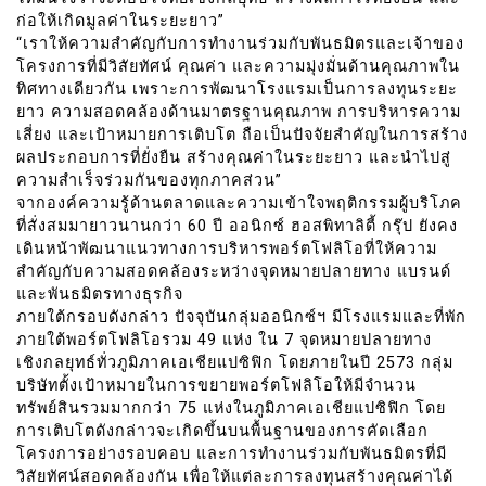
ก่อให้เกิดมูลค่าในระยะยาว”
“เราให้ความสำคัญกับการทำงานร่วมกับพันธมิตรและเจ้าของ
โครงการที่มีวิสัยทัศน์ คุณค่า และความมุ่งมั่นด้านคุณภาพใน
ทิศทางเดียวกัน เพราะการพัฒนาโรงแรมเป็นการลงทุนระยะ
ยาว ความสอดคล้องด้านมาตรฐานคุณภาพ การบริหารความ
เสี่ยง และเป้าหมายการเติบโต ถือเป็นปัจจัยสำคัญในการสร้าง
ผลประกอบการที่ยั่งยืน สร้างคุณค่าในระยะยาว และนำไปสู่
ความสำเร็จร่วมกันของทุกภาคส่วน”
จากองค์ความรู้ด้านตลาดและความเข้าใจพฤติกรรมผู้บริโภค
ที่สั่งสมมายาวนานกว่า 60 ปี ออนิกซ์ ฮอสพิทาลิตี้ กรุ๊ป ยังคง
เดินหน้าพัฒนาแนวทางการบริหารพอร์ตโฟลิโอที่ให้ความ
สำคัญกับความสอดคล้องระหว่างจุดหมายปลายทาง แบรนด์
และพันธมิตรทางธุรกิจ
ภายใต้กรอบดังกล่าว ปัจจุบันกลุ่มออนิกซ์ฯ มีโรงแรมและที่พัก
ภายใต้พอร์ตโฟลิโอรวม 49 แห่ง ใน 7 จุดหมายปลายทาง
เชิงกลยุทธ์ทั่วภูมิภาคเอเชียแปซิฟิก โดยภายในปี 2573 กลุ่ม
บริษัทตั้งเป้าหมายในการขยายพอร์ตโฟลิโอให้มีจำนวน
ทรัพย์สินรวมมากกว่า 75 แห่งในภูมิภาคเอเชียแปซิฟิก โดย
การเติบโตดังกล่าวจะเกิดขึ้นบนพื้นฐานของการคัดเลือก
โครงการอย่างรอบคอบ และการทำงานร่วมกับพันธมิตรที่มี
วิสัยทัศน์สอดคล้องกัน เพื่อให้แต่ละการลงทุนสร้างคุณค่าได้