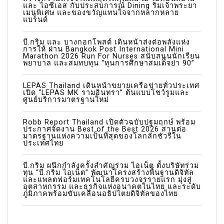
และ ไอซีเอส กับประสบการณ์ Dining ริมเจ้าพระยา
เมนูพิเศษ และของขวัญแทนใจจากหลากหลาย
t
แบรนด์
i
บี.กริม และ บางกอกโพสต์ เดินหน้าส่งต่อพลังแห่ง
o
การให้ ผ่าน Bangkok Post International Mini
Marathon 2026 Run For Nurses สนับสนุนนักเรียน
n
พยาบาล และสมทบทุน “ทุนการศึกษาสมเด็จย่า 90”
LEPAS Thailand เดินหน้าขยายเครือข่ายทั่วประเทศ
เปิด “LEPAS MK รามอินทรา” ต้นแบบโชว์รูมและ
ศูนย์บริการมาตรฐานใหม่
Robb Report Thailand เปิดตัวฉบับปฐมฤกษ์ พร้อม
ประกาศจัดงาน Best of the Best 2026 สานต่อ
มาตรฐานแห่งความเป็นที่สุดของโลกลักชัวรีใน
ประเทศไทย
บี.กริม ผนึกกำลังครั้งสำคัญร่วม ไอเน็ต ตั้งบริษัทร่วม
ทุน “บี.กริม ไอเน็ต” พัฒนาโครงสร้างพื้นฐานดิจิทัล
และแพลตฟอร์มเทคโนโลยีครบวงจรรายแรก มุ่งสู่
อุตสาหกรรม และธุรกิจแห่งอนาคตในไทย และระดับ
ภูมิภาคพร้อมขับเคลื่อนอธิปไตยดิจิทัลของไทย