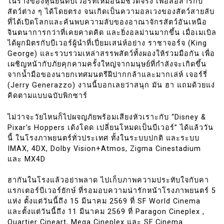
ในร่างของหุ่นยนต์บีเวอร์ที่เหมือนมีชีวิตจริง เพื่อสื่อสารกับ
สัตว์ต่าง ๆ ได้โดยตรง จนเกิดเป็นความอลเวงของสัตว์สายลับ
ที่ได้เปิดโลกและค้นพบความลับของอาณาจักรสัตว์อันเหนือ
จินตนาการกว่าที่เคยคาดคิด และยิ่งอลม่านมากขึ้น เมื่อเมเบิล
ได้ผูกมิตรกับบีเวอร์ผู้นำที่เปี่ยมเสน่ห์อย่าง ราชาจอร์จ (King
George) และรวบรวมเหล่าสรรพสัตว์ทั้งผองให้ร่วมมือกัน เพื่อ
เผชิญหน้ากับภัยคุกคามครั้งใหญ่จากมนุษย์ที่กำลังจะเกิดขึ้น
จากน้ำมือของนายกเทศมนตรีฝีปากกล้าและมากเล่ห์ เจอร์รี่
(Jerry Generazzo) งานนี้บอกเลยว่าสนุก มัน ฮา แถมด้วยแง่
คิดตามแบบฉบับพิกซาร์
ไม่ว่าจะวัยไหนก็ไปผจญภัยพร้อมเสียงหัวเราะกับ “Disney &
Pixar’s Hoppers เด้งโดด เปลี่ยนโหมดเป็นบีเวอร์” ได้แล้ววัน
นี้ ในโรงภาพยนตร์ทั่วประเทศ ทั้งในระบบปกติ และระบบ
IMAX, 4DX, Dolby Vision+Atmos, Zigma Cinestadium
และ MX4D
ฮากันในโรงแล้วอย่าพลาด ไปเก็บภาพความประทับใจกับคา
แรกเตอร์บีเวอร์ยักษ์ ที่รอมอบความน่ารักหน้าโรงภาพยนตร์ 5
แห่ง ตั้งแต่วันนี้ถึง 15 มีนาคม 2569 ที่ SF World Cinema
และตั้งแต่วันนี้ถึง 11 มีนาคม 2569 ที่ Paragon Cineplex ,
Quartier Cineart, Mega Cineplex และ SF Cinema