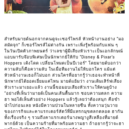
สำหรับมายด์นอกจากคนดูจะเซอร์ไพรส์ หัวหน้างานอย่าง “มอ
สมัดจุก” ก็เซอร์ไพรส์ไม่ต่างกัน เพราะเพิ่งรู้พร้อมกับแฟน ๆ
ในวันเปิดตัวภาพยนตร์ ว่าเลขาผู้มีเสียงหัวเราะเป็นเอกลักษณ์
แอบมารับจ๊อบพิเศษเป็นนักพากย์ให้กับ “Disney & Pixar’s
Hoppers เด้งโดด เปลี่ยนโหมดเป็นบีเวอร์” โดยมายด์บอกว่า
ความลับก็คือความลับ ในเมื่อทีมงานไม่ให้บอกใคร แม้แต่
หัวหน้างานเธอก็ไม่บอก ส่วนใครที่อยากรู้ว่าเธอจะทำหน้าที่
นักพากย์ได้ยอดเยี่ยมแค่ไหน มายด์แย้มว่า งานเดิมเสิร์ฟเสียง
หัวเราะมาเยอะแล้ว งานนี้ขอมอบเสียงหัวเราะให้คนดูบ้าง
“อย่างที่เห็นว่ามายด์เป็นคนเส้นตื้นมาก ชอบความตลก ความ
ฮา พอได้เห็นตัวอย่าง Hoppers แล้วรู้เลยว่าต้องสนุก คือขำ
นำไปก่อนเลย หนังมีความป่วนในหลายซีน ทั้งความวุ่นวาย
ของภารกิจและคาแรกเตอร์สัตว์ที่มีแทรกมุขตลกตลอด ฮากัน
ทั้งเรื่องจริง ๆ รวมถึงคาแรกเตอร์นางพญางูสีเหลืองที่มายด์
พากย์ด้วย เป็นความร้ายที่มาพร้อมความฮา ถ้าอยากรู้ว่าจะฮา