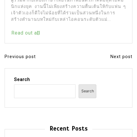
Hour ในประเทศไทย โดยคัดเลือก “NEXTOPIA” ณ
สยามพารากอน เป็นหนึ่งในจุดยุทธศาสตร์หลัก...
Read out all
Previous post
Next post
P
o
s
Search
t
Search
n
a
v
i
Recent Posts
g