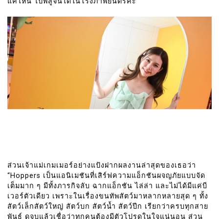
แค่ไหน ไปพิสูจน์ได้ในโรงภาพยนตร์ค่ะ”
ส่วนเจ้าแม่เกมเมอร์อย่างแป้งฝากผลงานล่าสุดของเธอว่า
“Hoppers เป็นแอนิเมชันที่เสิร์ฟความแอ็กชันผจญภัยแบบจัด
เต็มมาก ๆ มีทั้งภารกิจลับ ฉากแอ็กชัน ไล่ล่า และไม่ได้มีแค่บี
เวอร์ตัวเดียว เพราะในเรื่องขนทัพสัตว์มาหลากหลายสุด ๆ ทั้ง
สัตว์เล็กสัตว์ใหญ่ สัตว์บก สัตว์น้ำ สัตว์ปีก เรียกว่าครบทุกสาย
พันธุ์ ดูจบแล้วเชื่อว่าทุกคนต้องมีตัวโปรดในใจแน่นอน ส่วน