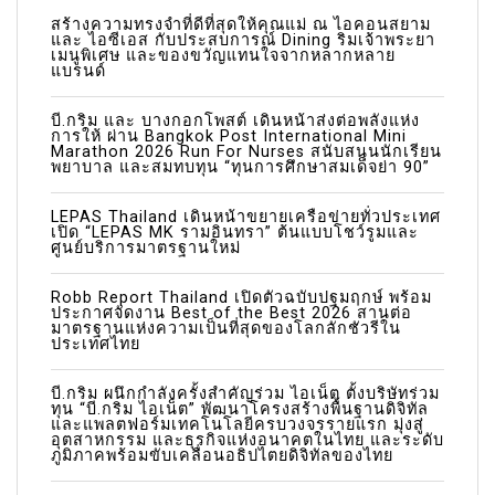
a
สร้างความทรงจำที่ดีที่สุดให้คุณแม่ ณ ไอคอนสยาม
และ ไอซีเอส กับประสบการณ์ Dining ริมเจ้าพระยา
เมนูพิเศษ และของขวัญแทนใจจากหลากหลาย
t
แบรนด์
i
บี.กริม และ บางกอกโพสต์ เดินหน้าส่งต่อพลังแห่ง
o
การให้ ผ่าน Bangkok Post International Mini
Marathon 2026 Run For Nurses สนับสนุนนักเรียน
n
พยาบาล และสมทบทุน “ทุนการศึกษาสมเด็จย่า 90”
LEPAS Thailand เดินหน้าขยายเครือข่ายทั่วประเทศ
เปิด “LEPAS MK รามอินทรา” ต้นแบบโชว์รูมและ
ศูนย์บริการมาตรฐานใหม่
Robb Report Thailand เปิดตัวฉบับปฐมฤกษ์ พร้อม
ประกาศจัดงาน Best of the Best 2026 สานต่อ
มาตรฐานแห่งความเป็นที่สุดของโลกลักชัวรีใน
ประเทศไทย
บี.กริม ผนึกกำลังครั้งสำคัญร่วม ไอเน็ต ตั้งบริษัทร่วม
ทุน “บี.กริม ไอเน็ต” พัฒนาโครงสร้างพื้นฐานดิจิทัล
และแพลตฟอร์มเทคโนโลยีครบวงจรรายแรก มุ่งสู่
อุตสาหกรรม และธุรกิจแห่งอนาคตในไทย และระดับ
ภูมิภาคพร้อมขับเคลื่อนอธิปไตยดิจิทัลของไทย