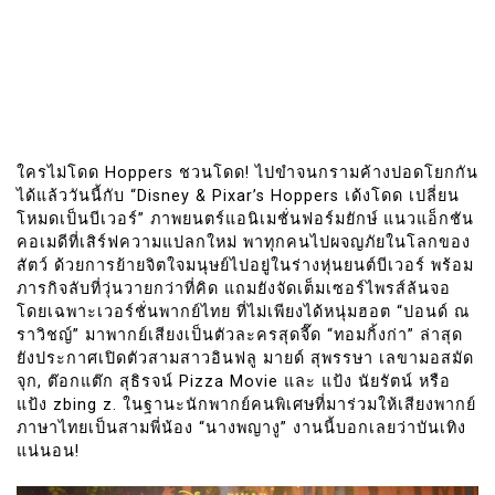
ใครไม่โดด Hoppers ชวนโดด! ไปขำจนกรามค้างปอดโยกกัน
ได้แล้ววันนี้กับ “Disney & Pixar’s Hoppers เด้งโดด เปลี่ยน
โหมดเป็นบีเวอร์” ภาพยนตร์แอนิเมชั่นฟอร์มยักษ์ แนวแอ็กชัน
คอเมดีที่เสิร์ฟความแปลกใหม่ พาทุกคนไปผจญภัยในโลกของ
สัตว์ ด้วยการย้ายจิตใจมนุษย์ไปอยู่ในร่างหุ่นยนต์บีเวอร์ พร้อม
ภารกิจลับที่วุ่นวายกว่าที่คิด แถมยังจัดเต็มเซอร์ไพรส์ล้นจอ
โดยเฉพาะเวอร์ชั่นพากย์ไทย ที่ไม่เพียงได้หนุ่มฮอต “ปอนด์ ณ
ราวิชญ์” มาพากย์เสียงเป็นตัวละครสุดจี๊ด “ทอมกิ้งก่า” ล่าสุด
ยังประกาศเปิดตัวสามสาวอินฟลู มายด์ สุพรรษา เลขามอสมัด
จุก, ต๊อกแต๊ก สุธิรจน์ Pizza Movie และ แป้ง นัยรัตน์ หรือ
แป้ง zbing z. ในฐานะนักพากย์คนพิเศษที่มาร่วมให้เสียงพากย์
ภาษาไทยเป็นสามพี่น้อง “นางพญางู” งานนี้บอกเลยว่าบันเทิง
แน่นอน!