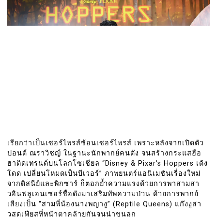
เรียกว่าเป็นเซอร์ไพรส์ซ้อนเซอร์ไพรส์ เพราะหลังจากเปิดตัว
ปอนด์ ณราวิชญ์ ในฐานะนักพากย์คนดัง จนสร้างกระแสฮือ
ฮาติดเทรนด์บนโลกโซเชียล “Disney & Pixar’s Hoppers เด้ง
โดด เปลี่ยนโหมดเป็นบีเวอร์” ภาพยนตร์แอนิเมชันเรื่องใหม่
จากดิสนีย์และพิกซาร์ ก็ตอกย้ำความแรงด้วยการพาสามสา
วอินฟลูเอนเซอร์ชื่อดังมาเสริมทัพความป่วน ด้วยการพากย์
เสียงเป็น “สามพี่น้องนางพญางู” (Reptile Queens) แก๊งงูสา
วสุดเฟียสที่หน้าตาคล้ายกันจนน่าขนลุก