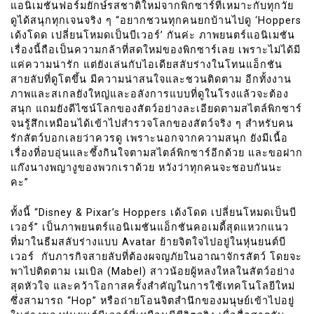
แอนิเมชันฟอร์มยักษ์รสชาติใหม่จากพิกซาร์ที่เหมาะกับทุกวัย
ดูได้สนุกทุกเจนจริง ๆ “อยากชวนทุกคนยกบ้านไปดู ‘Hoppers
เด้งโดด เปลี่ยนโหมดเป็นบีเวอร์’ กันค่ะ ภาพยนตร์แอนิเมชัน
เรื่องนี้ถือเป็นความกล้าที่สดใหม่ของพิกซาร์เลย เพราะไม่ได้มี
แค่ความน่ารัก แต่ยังเล่นกับไอเดียสลับร่างในโทนแอ็กชัน
สายลับที่ดูโตขึ้น มีความน่าสนใจและชวนติดตาม อีกทั้งงาน
ภาพและสเกลยังใหญ่และอลังการแบบที่ดูในโรงแล้วจะต้อง
สนุก แถมยังดีไซน์โลกของสัตว์อย่างละเอียดตามสไตล์พิกซาร์
จนรู้สึกเหมือนได้เข้าไปสำรวจโลกของสัตว์จริง ๆ สำหรับคน
รักสัตว์บอกเลยว่าควรดู เพราะนอกจากความสนุก ยังมีเนื้อ
เรื่องที่อบอุ่นและซึ้งกินใจตามสไตล์พิกซาร์อีกด้วย และขอฝาก
แก๊งนางพญางูของพวกเราด้วย หวังว่าทุกคนจะชอบกันนะ
คะ”
ทั้งนี้ “Disney & Pixar’s Hoppers เด้งโดด เปลี่ยนโหมดเป็นบี
เวอร์” เป็นภาพยนตร์แอนิเมชันแอ็กชันคอเมดี้สุดแหวกแนว
ที่มาในธีมสลับร่างแบบ Avatar ย้ายจิตใจไปอยู่ในหุ่นยนต์บี
เวอร์ กับภารกิจสายลับที่ต้องผจญภัยในอาณาจักรสัตว์ โดยจะ
พาไปติดตาม เมเบิล (Mabel) สาวน้อยผู้หลงใหลในสัตว์อย่าง
สุดหัวใจ และคว้าโอกาสครั้งสำคัญในการใช้เทคโนโลยีใหม่
ซึ่งสามารถ “Hop” หรือถ่ายโอนจิตสำนึกของมนุษย์เข้าไปอยู่