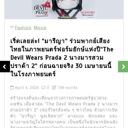
In
Energy
Environment
Sustainable
สยามพิวรรธน์ ตอกย้ำวิสัยทัศน์ความ
ยั่งยืนระดับโลก ชู “NEXTOPIA” สยาม
พารากอน เป็นแลนด์มาร์กหลักฉลอง
20 ปี Earth Hour มุ่งหน้าสู่พลังงาน
สะอาด 100%
March 27, 2026
0
82 words
กลุ่มบริษัทสยามพิวรรธน์ ผู้พัฒนาธุรกิจอสังหาริมทรัพย์
และค้าปลีกชั้นนำ เจ้าของโครงการระดับโลก อาทิ
สยามพารากอน สยามเซ็นเตอร์ สยามดิสคัฟเวอรี่ และ
ไอคอนสยาม ประกาศเดินหน้าพันธกิจ ด้านสิ่งแวดล้อม
อย่างเต็มกำลัง ร่วมฉลองครบรอบ 20 ปี กิจกรรม Earth