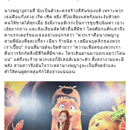
นางพญางูสามสี นับเป็นตัวละครสร้างสีสันของแท้ เพราะพวก
เธอคือแก๊งสวย เริ่ด เชิด หยิ่ง ที่ไม่เพียงแค่พร้อมจะงับหัวทุก
คนให้ขาดได้ทุกเมื่อ ยังมีงานอดิเรกเป็นการซุบซิบนินทา เยาะ
เย้ยถากถาง และล้อเลียนสัตว์ตัวอื่นที่มีขา โดยต๊อกแต๊กเล่าถึง
คาแรกเตอร์ของเธออย่างออกรสว่า “พวกเราคือนางพญางู
สามพี่น้องที่ลุคเปรี้ยว เฉี่ยว ร้ายนิด ๆ เหมือนบุคลิกของพวก
เราเปี๊ยบ” ก่อนที่มายด์จะปิดท้ายว่า “ความเฟียสของพวกเรา
คือการจิกกัดสิ่งมีชีวิตที่มีขาค่ะ ใครเดินผ่านมาบอกเลยว่าโดน
แน่” แต่ถึงจะร้าย พวกเธอก็มีเสน่ห์เฉพาะตัว ทั้งสง่างามและมี
พลัง สามสาวจึงมั่นใจว่าเหล่านางพญางูจะเป็นที่จดจำและ
ทำให้คนดูตกหลุมรักได้อย่างแน่นอน