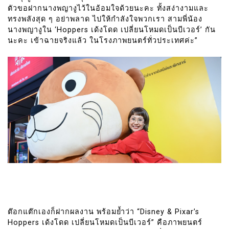
ตัวขอฝากนางพญางูไว้ในอ้อมใจด้วยนะคะ ทั้งสง่างามและ
ทรงพลังสุด ๆ อย่าพลาด ไปให้กำลังใจพวกเรา สามพี่น้อง
นางพญางูใน ‘Hoppers เด้งโดด เปลี่ยนโหมดเป็นบีเวอร์’ กัน
นะคะ เข้าฉายจริงแล้ว ในโรงภาพยนตร์ทั่วประเทศค่ะ”
ต๊อกแต๊กเองก็ฝากผลงาน พร้อมย้ำว่า “Disney & Pixar’s
Hoppers เด้งโดด เปลี่ยนโหมดเป็นบีเวอร์” คือภาพยนตร์