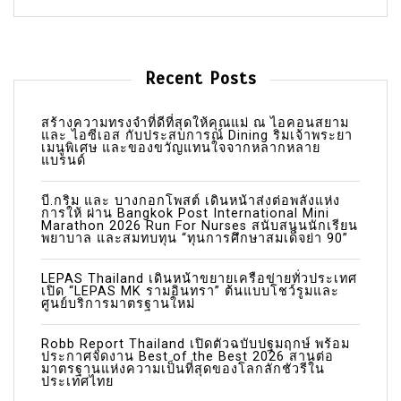
a
v
i
Recent Posts
g
a
สร้างความทรงจำที่ดีที่สุดให้คุณแม่ ณ ไอคอนสยาม
และ ไอซีเอส กับประสบการณ์ Dining ริมเจ้าพระยา
เมนูพิเศษ และของขวัญแทนใจจากหลากหลาย
t
แบรนด์
i
บี.กริม และ บางกอกโพสต์ เดินหน้าส่งต่อพลังแห่ง
o
การให้ ผ่าน Bangkok Post International Mini
Marathon 2026 Run For Nurses สนับสนุนนักเรียน
n
พยาบาล และสมทบทุน “ทุนการศึกษาสมเด็จย่า 90”
LEPAS Thailand เดินหน้าขยายเครือข่ายทั่วประเทศ
เปิด “LEPAS MK รามอินทรา” ต้นแบบโชว์รูมและ
ศูนย์บริการมาตรฐานใหม่
Robb Report Thailand เปิดตัวฉบับปฐมฤกษ์ พร้อม
ประกาศจัดงาน Best of the Best 2026 สานต่อ
มาตรฐานแห่งความเป็นที่สุดของโลกลักชัวรีใน
ประเทศไทย