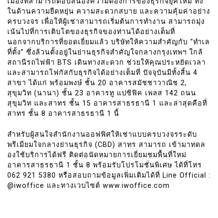
เมืองที่สามารถตอบสนองความต้องการของธุรกิจยุคใหม่ ทั้ง
ในด้านความยืดหยุ่น ความสะดวกสบาย และความคุ้มค่าอย่าง
ครบวงจร เพื่อให้ผู้เช่าสามารถเริ่มต้นการทำงาน สามารถมุ่ง
เน้นไปที่การเติบโตของธุรกิจของท่านได้อย่างเต็มที่
นอกจากบริการที่ยอดเยี่ยมแล้ว บริษัทให้ความสำคัญกับ “ทำเล
ที่ตั้ง” ซึ่งล้วนตั้งอยู่ในย่านธุรกิจสำคัญใจกลางกรุงเทพฯ ใกล้
สถานีรถไฟฟ้า BTS เดินทางสะดวก ช่วยให้คุณประหยัดเวลา
และสามารถโฟกัสกับธุรกิจได้อย่างเต็มที่ ปัจจุบันมีทั้งสิ้น 4
สาขา ได้แก่ พร้อมพงษ์ ชั้น 20 อาคารสมัชชาวาณิช 2,
สุขุมวิท (นานา) ชั้น 23 อาคารทู แปซิฟิค เพลส 142 ถนน
สุขุมวิท และสาทร ชั้น 15 อาคารสาธรธานี 1 และล่าสุดคือที่
สาทร ชั้น 8 อาคารสาธรธานี 1 นี้
สำหรับผู้สนใจสำนักงานออฟฟิศให้เช่าแบบครบวงจรระดับ
พรีเมียมใจกลางย่านธุรกิจ (CBD) สาทร สามารถ เข้ามาทดล
องใช้บริการได้ฟรี ติดต่อนัดหมายการเยี่ยมชมพื้นที่ใหม่
อาคารสาธรธานี 1 ชั้น 8 พร้อมรับโปรโมชั่นพิเศษ ได้ที่โทร
062 921 5380 หรือสอบถามข้อมูลเพิ่มเติมได้ที่ Line Official :
@iwoffice และทางเวบไซต์ www.iwoffice.com