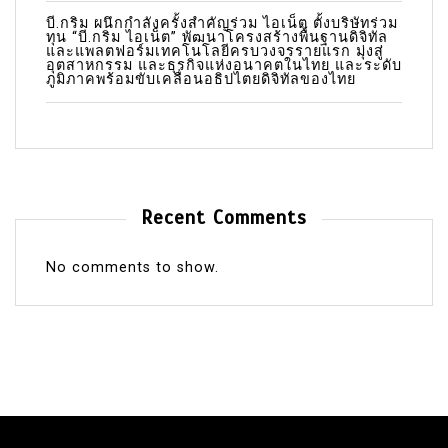
บี.กริม ผนึกกำลังครั้งสำคัญร่วม ไอเน็ต ตั้งบริษัทร่วม
ทุน “บี.กริม ไอเน็ต” พัฒนาโครงสร้างพื้นฐานดิจิทัล
และแพลตฟอร์มเทคโนโลยีครบวงจรรายแรก มุ่งสู่
อุตสาหกรรม และธุรกิจแห่งอนาคตในไทย และระดับ
ภูมิภาคพร้อมขับเคลื่อนอธิปไตยดิจิทัลของไทย
Recent Comments
No comments to show.