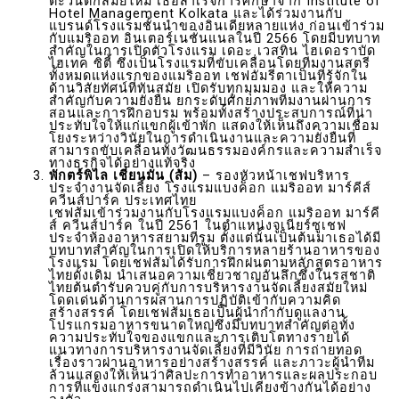
ตะวันตกสมัยใหม่ เธอสำเร็จการศึกษาจาก Institute of
Hotel Management Kolkata และได้ร่วมงานกับ
แบรนด์โรงแรมชั้นนำของอินเดียหลายแห่ง ก่อนเข้าร่วม
กับแมริออท อินเตอร์เนชั่นแนลในปี 2566 โดยมีบทบาท
สำคัญในการเปิดตัวโรงแรม เดอะ เวสทิน ไฮเดอราบัด
ไฮเทค ซิตี้ ซึ่งเป็นโรงแรมที่ขับเคลื่อนโดยทีมงานสตรี
ทั้งหมดแห่งแรกของแมริออท เชฟอัมรีตาเป็นที่รู้จักใน
ด้านวิสัยทัศน์ที่ทันสมัย เปิดรับทุกมุมมอง และให้ความ
สำคัญกับความยั่งยืน ยกระดับศักยภาพทีมงานผ่านการ
สอนและการฝึกอบรม พร้อมทั้งสร้างประสบการณ์ที่น่า
ประทับใจให้แก่แขกผู้เข้าพัก แสดงให้เห็นถึงความเชื่อม
โยงระหว่างวินัยในการดำเนินงานและความยั่งยืนที่
สามารถขับเคลื่อนทั้งวัฒนธรรมองค์กรและความสำเร็จ
ทางธุรกิจได้อย่างแท้จริง
พักตร์พิไล เชี่ยนมั่น (ส้ม)
– รองหัวหน้าเชฟบริหาร
ประจำงานจัดเลี้ยง โรงแรมแบงค็อก แมริออท มาร์คีส์
ควีนส์ปาร์ค ประเทศไทย
เชฟส้มเข้าร่วมงานกับโรงแรมแบงค็อก แมริออท มาร์คี
ส์ ควีนส์ปาร์ค ในปี 2561 ในตำแหน่งจูเนียร์ซูเชฟ
ประจำห้องอาหารสยามทีรูม ตั้งแต่นั้นเป็นต้นมาเธอได้มี
บทบาทสำคัญในการเปิดให้บริการหลายร้านอาหารของ
โรงแรม โดยเชฟส้มได้รับการฝึกฝนตามหลักสูตรอาหาร
ไทยดั้งเดิม นำเสนอความเชี่ยวชาญอันลึกซึ้งในรสชาติ
ไทยต้นตำรับควบคู่กับการบริหารงานจัดเลี้ยงสมัยใหม่
โดดเด่นด้านการผสานการปฏิบัติเข้ากับความคิด
สร้างสรรค์ โดยเชฟส้มเธอเป็นผู้นำกำกับดูแลงาน
โปรแกรมอาหารขนาดใหญ่ซึ่งมีบทบาทสำคัญต่อทั้ง
ความประทับใจของแขกและการเติบโตทางรายได้
แนวทางการบริหารงานจัดเลี้ยงที่มีวินัย การถ่ายทอด
เรื่องราวผ่านอาหารอย่างสร้างสรรค์ และภาวะผู้นำทีม
ล้วนแสดงให้เห็นว่าศิลปะการทำอาหารและผลประกอบ
การที่แข็งแกร่งสามารถดำเนินไปเคียงข้างกันได้อย่าง