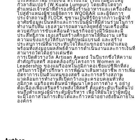
ประสิทธิภาพมากยิ่งขึ้น ที่โรงแรม โรงแรมดับเบิ้ลยู
กัวลาลัมเปอร์ (W Kuala Lumpur) โดยเติบโตจาก
ตำแหน่งเจ้าหน้าที่สำรองที่นั่งร้านอาหารและเครื่องดื่ม
ไปสู่ตำแหน่งผู้ช่วยผู้จัดการ WOOBAR และผู้จัดการ
ประจำสถานที่ FLOCK ซูซานเป็นที่รู้จักจากภาวะผู้นำที่
อาศัยข้อมูลเป็นหลักและการเป็นผู้นำที่มีส่วนร่วมในการ
ทำงานกับทีม เธอสามารถผสานกลยุทธ์ด้านเครื่องดื่ม
ควบคู่กับการขับเคลื่อนด้านธุรกิจอย่างมีวินัยและมี
ประสิทธิภาพ เธอเสริมสร้างศักยภาพให้ทีมงาน เสริม
ความแข็งแกร่งให้กับภาพลักษณ์แบรนด์ และสร้าง
ประสบการณ์ที่น่าประทับใจให้แก่แขกอย่างสม่ำเสมอ
พร้อมทั้งส่งมอบผลลัพธ์ด้านการดำเนินงานและการเงินที่
สามารถวัดได้อย่างเด่นชัด
การเปิดตัวรางวัล Artisan Award ในปีแรกซึ่งให้ความ
สำคัญกับสตรี สอดคล้องกับโครงการ Women in
Leadership ของแมริออทในภูมิภาคอเชียแปซิฟิกที่ส่ง
เสริมการให้คำปรึกษา การพัฒนาเส้นทางอาชีพ การเพิ่ม
อัตราการเป็นตัวแทนของสตรี และการสร้างสภาพ
แวดล้อมการทำงานที่เปิดกว้างและครอบคลุมทั่วทั้ง
ภูมิภาค แมริออทเดินหน้าพัฒนาโครงการต่าง ๆ อย่าง
ต่อเนื่องเพื่อเสริมสร้างพลังให้สตรี ตั้งแต่ระดับเริ่มต้นไป
จนถึงตำแหน่งผู้นำระดับผู้บริหาร เพื่อให้มั่นใจว่าผู้หญิง
จะมีโอกาสในการเติบโตและก้าวหน้าอย่างยั่งยืนภายใน
องค์กร