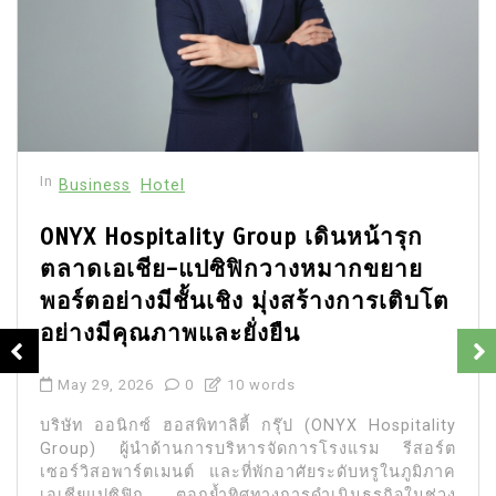
In
Business
Hotel
ONYX Hospitality Group เดินหน้ารุก
ตลาดเอเชีย-แปซิฟิกวางหมากขยาย
พอร์ตอย่างมีชั้นเชิง มุ่งสร้างการเติบโต
อย่างมีคุณภาพและยั่งยืน
May 29, 2026
0
10 words
บริษัท ออนิกซ์ ฮอสพิทาลิตี้ กรุ๊ป (ONYX Hospitality
Group) ผู้นำด้านการบริหารจัดการโรงแรม รีสอร์ต
เซอร์วิสอพาร์ตเมนต์ และที่พักอาศัยระดับหรูในภูมิภาค
เอเชียแปซิฟิก ตอกย้ำทิศทางการดำเนินธุรกิจในช่วง