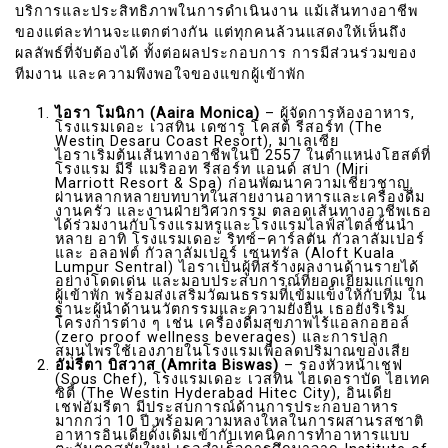
บริการและประสิทธิภาพในการดำเนินงาน แม้เส้นทางอาชีพ
ของแต่ละท่านจะแตกต่างกัน แต่ทุกคนล้วนแสดงให้เห็นถึง
ผลลัพธ์ที่จับต้องได้ ทั้งต่อผลประกอบการ การมีส่วนร่วมของ
ทีมงาน และความพึงพอใจของแขกผู้เข้าพัก
ไอรา โมนิกา (Aaira Monica)
– ผู้จัดการห้องอาหาร,
โรงแรมเดอะ เวสทิน เดซารู โคสต์ รีสอร์ท (The
Westin Desaru Coast Resort), มาเลเซีย
ไอราเริ่มต้นเส้นทางอาชีพในปี 2557 ในตำแหน่งโฮสต์ที่
โรงแรม มีรี แมริออท รีสอร์ท แอนด์ สปา (Miri
Marriott Resort & Spa) ก่อนพัฒนาความเชี่ยวชาญ
ผ่านหลากหลายบทบาทในสายงานอาหารและเครื่องดื่ม
งานครัว และงานฝ่ายวิศวกรรม ตลอดเส้นทางอาชีพเธอ
ได้ร่วมงานกับโรงแรมหรูและโรงแรมไลฟ์สไตล์ชั้นนำ
หลาย อาทิ โรงแรมเดอะ ริทซ์–คาร์ลตัน กัวลาลัมเปอร์
และ อลอฟต์ กัวลาลัมเปอร์ เซนทรัล (Aloft Kuala
Lumpur Sentral) ไอราเป็นผู้ที่สร้างผลงานด้านรายได้
อย่างโดดเด่น และมอบประสบการณ์ที่ยอดเยี่ยมแก่แขก
ผู้เข้าพัก พร้อมส่งเสริมวัฒนธรรมที่เข้มแข็งให้กับทีม ใน
ฐานะผู้นำด้านนวัตกรรมและความยั่งยืน เธอยังริเริ่ม
โครงการต่าง ๆ เช่น เครื่องดื่มสุขภาพไร้แอลกอฮอล์
(zero proof wellness beverages) และการปลูก
สมุนไพรใช้เองภายในโรงแรมเพื่อลดปริมาณของเสีย
อัมรีตา บิสวาส (Amrita Biswas)
– รองหัวหน้าเชฟ
(Sous Chef), โรงแรมเดอะ เวสทิน ไฮเดอราบัด ไฮเทค
ซิตี้ (The Westin Hyderabad Hitec City), อินเดีย
เชฟอัมรีตา มีประสบการณ์ด้านการประกอบอาหาร
มากกว่า 10 ปี พร้อมความหลงใหลในการผสานรสชาติ
อาหารอินเดียดั้งเดิมเข้ากับเทคนิคการทำอาหารแบบ