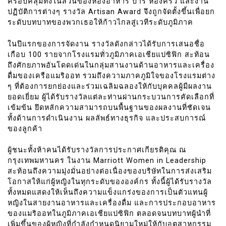
ครอบคลุมทั้งในส่วนของห้องอาหาร บาร์ ห้องครัว และงาน
ปฏิบัติการต่างๆ รางวัล Artisan Award จึงถูกจัดตั้งขึ้นเพื่อยก
ระดับบทบาทของพวกเธอให้ก้าวไกลสู่เวทีระดับภูมิภาค
ในปีแรกของการจัดงาน รางวัลดังกล่าวได้รับการเสนอชื่อ
เกือบ 100 รายจากโรงแรมทั่วภูมิภาคเอเชียแปซิฟิก สะท้อน
ถึงศักยภาพอันโดดเด่นในกลุ่มสานงานด้านอาหารและเครื่อง
ดื่มของเครือแมริออท รวมถึงความภาคภูมิใจของโรงแรมต่าง
ๆ ที่ต้องการยกย่องและร่วมเฉลิมฉลองให้กับบุคคลผู้มีผลงาน
ยอดเยี่ยม ผู้ได้รับรางวัลแต่ละท่านผ่านกระบวนการคัดเลือกที่
เข้มข้น ยึดหลักความสามารถบนพื้นฐานของผลงานที่ชัดเจน
ทั้งด้านการดำเนินงาน ผลลัพธ์ทางธุรกิจ และประสบการณ์
ของลูกค้า
ผู้ชนะทั้งห้าคนได้รับรางวัลการประกาศเกียรติคุณ ณ
กรุงเทพมหานคร ในงาน Marriott Women in Leadership
สะท้อนถึงความมุ่งมั่นอย่างต่อเนื่องของบริษัทในการส่งเสริม
โอกาสให้แก่ผู้หญิงในทุกระดับขององค์กร ทั้งนี้ผู้ได้รับรางวัล
ทั้งหมดแสดงให้เห็นถึงความแข็งแกร่งของการเป็นตัวแทนผู้
หญิงในสายงานอาหารและเครื่องดื่ม และการประกอบอาหาร
ของแมริออทในภูมิภาคเอเชียแปซิฟิก ตลอดจนบทบาทผู้นำที่
เพิ่มขึ้นของผู้หญิงที่กำลังกำหนดนิยามใหม่ให้กับอุตสาหกรรม