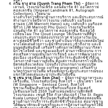
ลงตัว
กวิ่น จาง ฝาม (Quynh Trang Pham Thi)
– ผู้จัดการ
เลานจ์, โรงแรมวินเพิร์ล แลนด์มาร์ค 81 ออโตกราฟ
คอลเลกชั่น (Vinpearl Landmark 81, Autograph
Collection), เวียดนาม
จางสำเร็จการศึกษาด้านการบริการ และมีประสบการณ์
ทำงานกว่าเจ็ดปีจากโรงแรม เจดับบลิว แมริออท
ฮานอย (JW Marriott Hanoi) และ เจดับบลิว แมริออท
ฟู้ก๊วก (JW Marriott Phu Quoc) โรงแรมวินเพิร์ล
แลนด์มาร์ค 81 ออโตกราฟ คอลเลกชั่น ซึ่งเธอได้
เปลี่ยนโฉม The Cloud Lounge ให้เป็นสถานที่ที่นำ
เสนอประสบการณ์สองบรรยากาศ ช่วงกลางวันเป็น
คาเฟ่สุดมีชีวิตชีวา และช่วงค่ำเป็นบาร์ค็อกเทลสมัยใหม่
จางโดดเด่นด้วยภาวะผู้นำที่รอบคอบ เข้าถึงง่าย และมี
มนุษยสัมพันธันดี เสริมสร้างศักยภาพให้ทีมงานบาริสตา
มิกโซโลจิสต์ และซอมเมอลิเยร์ ผ่านการฝึกอบรม การ
ส่งเสริมความมุ่งมั่นในการเรียนรู้ และการพัฒนาอย่าง
ต่อเนื่อง เธอขับเคลื่อนการบริการระดับลักซ์ชัวรี่ด้วย
โครงการด้านความยั่งยืน ตั้งแต่การเลือกสรรไวน์ที่เป็น
มิตรต่อสิ่งแวดล้อม ไปจนถึงโปรแกรมกาแฟแบบปิด
วงจร (closed-loop coffee programs) เสริมสร้าง
นวัตกรรมภายในทีม พร้อมทั้งยกระดับประสบการณ์ของ
แขกให้โดดเด่นและน่าประทับใจยิ่งขึ้น
ซู เซน จาย (Sue Sein Chai)
– ผู้จัดการฝ่ายอาหารและ
เครื่องดื่ม, โรงแรมดับเบิ้ลยู สิงคโปร์ – เซ็นโตซา โคฟ
(W Singapore – Sentosa Cove), สิงคโปร์
ซูซานเริ่มต้นเส้นทางอาชีพกับแมริออท อินเตอร์
เนชั่นแนลในปี 2559 ในตำแหน่งพนักงานฝึกหัดที่
โรงแรมเดอะ เซนต์ รีจิส กัวลาลัมเปอร์ (The St. Regis
Kuala Lumpur) ซึ่งเป็นจุดเริ่มต้นสำคัญที่หล่อหลอมพื้น
ฐานด้านการบริการระดับลักซ์ชัวรี่ของเธอ ต่อมาซูซาน
ได้พัฒนาทักษะด้านธุรกิจและการมีส่วนร่วมกับแขกให้มี