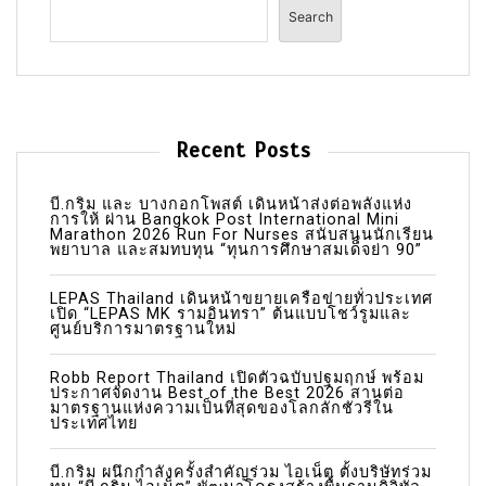
t
Search
n
a
v
i
Recent Posts
g
a
บี.กริม และ บางกอกโพสต์ เดินหน้าส่งต่อพลังแห่ง
การให้ ผ่าน Bangkok Post International Mini
Marathon 2026 Run For Nurses สนับสนุนนักเรียน
t
พยาบาล และสมทบทุน “ทุนการศึกษาสมเด็จย่า 90”
i
LEPAS Thailand เดินหน้าขยายเครือข่ายทั่วประเทศ
o
เปิด “LEPAS MK รามอินทรา” ต้นแบบโชว์รูมและ
ศูนย์บริการมาตรฐานใหม่
n
Robb Report Thailand เปิดตัวฉบับปฐมฤกษ์ พร้อม
ประกาศจัดงาน Best of the Best 2026 สานต่อ
มาตรฐานแห่งความเป็นที่สุดของโลกลักชัวรีใน
ประเทศไทย
บี.กริม ผนึกกำลังครั้งสำคัญร่วม ไอเน็ต ตั้งบริษัทร่วม