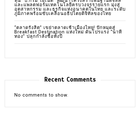
ทุน “บี.กริม ไอเน็ต” พัฒนาโครงสร้างพื้นฐานดิจิทัล
และแพลตฟอร์มเทคโนโลยีครบวงจรรายแรก มุ่งสู่
อุตสาหกรรม และธุรกิจแห่งอนาคตในไทย และระดับ
ภูมิภาคพร้อมขับเคลื่อนอธิปไตยดิจิทัลของไทย
“ตลาดรังสิต” เขย่าตลาดเช้าเมืองไทย! ปักหมุดสู่
Breakfast Destination แห่งใหม่ ดันโปรแรง “นาที
ทอง” ปลุกกำลังซื้อทั้งปี
Recent Comments
No comments to show.